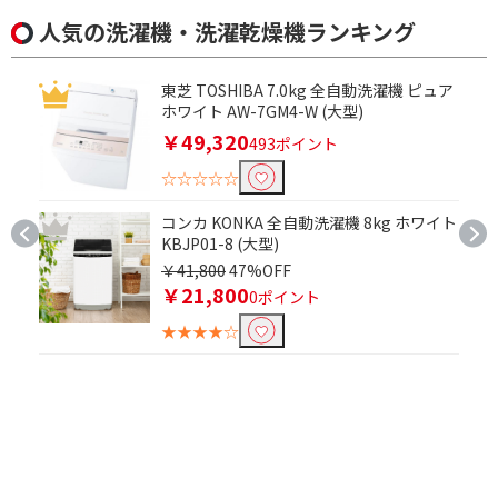
人気の洗濯機・洗濯乾燥機ランキング
左開き
洗濯容量で絞り込む
東芝 TOSHIBA 7.0kg 全自動洗濯機 ピュア
ホワイト AW-7GM4-W (大型)
洗濯4.5kg
洗濯5.0kg
￥49,320
493ポイント
洗濯5.5kg
洗濯6.0kg
☆☆☆☆☆
洗濯7.0kg
洗濯7.5kg
コンカ KONKA 全自動洗濯機 8kg ホワイト
洗濯8.0kg
洗濯9.0kg
KBJP01-8 (大型)
￥41,800
47%OFF
洗濯10.0kg
洗濯12.0kg
￥21,800
0ポイント
★★★★☆
インバーター搭載で絞り込む
有
無
乾燥容量［洗濯時］で絞り込む
乾燥4.0kg
乾燥4.5kg