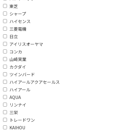
東芝
価格で絞り込む
シャープ
円
~
ハイセンス
三菱電機
円
日立
アイリスオーヤマ
ブランド名で絞り込む
コンカ
山崎実業
ZABOON（ザブーン）
カクダイ
ツインバード
便利&快適機能で絞り込む
ハイアールアクアセールス
スマホ連携（内蔵）
洗剤・柔軟剤 自動投入
ハイアール
自動おそうじ機能
ふろ水ポンプ
AQUA
リンナイ
温水洗浄機能
スマホ操作機能
三栄
トレードワン
ドアタイプで絞り込む
KAIHOU
上開き
右開き