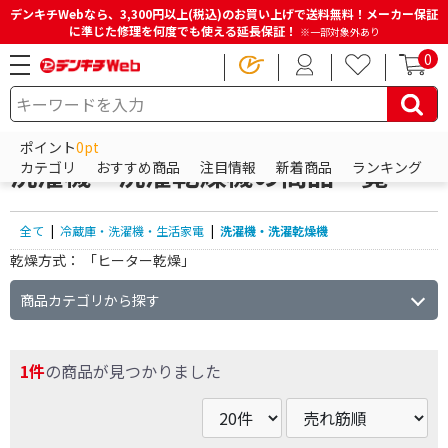
デンキチWebなら、3,300円以上(税込)のお買い上げで送料無料！メーカー保証
に準じた修理を何度でも使える延長保証！
※一部対象外あり
0
HOME
商品一覧ページ
冷蔵庫・洗濯機・生活家電
洗濯機・洗濯乾燥機
ポイント
0pt
洗濯機・洗濯乾燥機の商品一覧
カテゴリ
おすすめ商品
注目情報
新着商品
ランキング
全て
|
冷蔵庫・洗濯機・生活家電
|
洗濯機・洗濯乾燥機
乾燥方式：
「ヒーター乾燥」
商品カテゴリから探す
1件
の商品が見つかりました