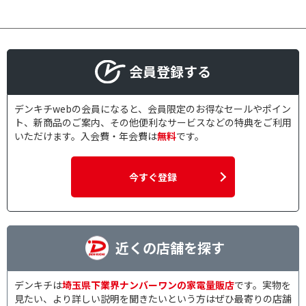
乾燥5.0kg
乾燥6.0kg
乾燥7.0kg
乾燥方式で絞り込む
会員登録する
ヒーター乾燥
ヒートポンプ乾燥
デンキチwebの会員になると、会員限定のお得なセールやポイン
ヒーター乾燥(排気タイ
ヒーター乾燥(水冷・除
ト、新商品のご案内、その他便利なサービスなどの特典をご利用
プ)
湿タイプ)
いただけます。入会費・年会費は
無料
です。
簡易乾燥(送風機能)
今すぐ登録
スリムタイプ（ボディ幅600mm未満）で絞
り込む
スリムタイプ(ボディ幅
600mm未満）
近くの店舗を探す
静音設計（脱水時40dB未満）で絞り込む
デンキチは
埼玉県下業界ナンバーワンの家電量販店
です。実物を
静音設計(脱水時40dB未
見たい、より詳しい説明を聞きたいという方はぜひ最寄りの店舗