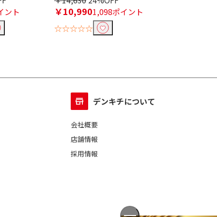
FF
￥14,630
24%OFF
￥7,981
23%O
￥10,990
￥6,100
イント
1,098ポイント
610
☆☆☆☆☆
☆☆☆☆☆
デンキチについて
会社概要
店舗情報
採用情報