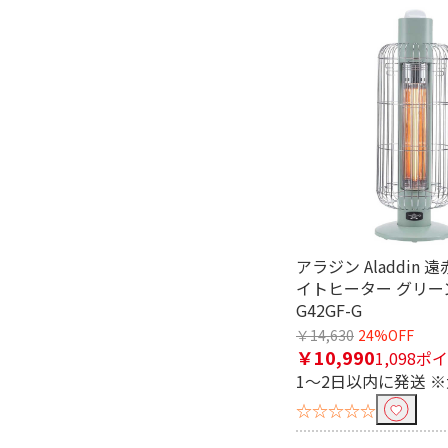
有
電源方式で絞り込む
AC電源
ヒーター方式で絞り込む
グラファイトヒーター
消費電力で絞り込む
アラジン Aladdin
500W未満
イトヒーター グリーン
G42GF-G
￥14,630
24%OFF
￥10,990
1,098ポ
1～2日以内に発送 
☆☆☆☆☆