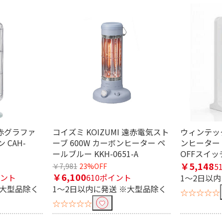
 遠赤グラファ
コイズミ KOIZUMI 遠赤電気スト
ウィンテック
 CAH-
ーブ 600W カーボンヒーター ペ
ンヒーター
ールブルー KKH-0651-A
OFFスイッチ
￥5,148
5
￥7,981
23%OFF
￥6,100
イント
610ポイント
1～2日以
※大型品除く
1～2日以内に発送 ※大型品除く
☆☆☆☆☆
☆☆☆☆☆