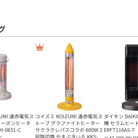
グ
ZUMI 遠赤電気ス
コイズミ KOIZUMI 遠赤電気ス
ダイキン DAIK
 カーボンヒータ
トーブ グラファイトヒーター
機 セラムヒー
-0651-C
サクラクレパスコラボ 600W 2
ERFT116AS-T
段階切換 やまぶきいろ KKS-