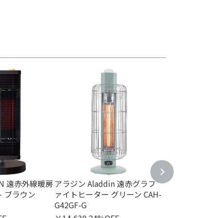
IN 遠赤外線暖房
アラジン Aladdin 遠赤グラフ
コイズミ KOIZ
ト ブラウン
ァイトヒーター グリーン CAH-
トーブ 600W
G42GF-G
ー ペールブルー K