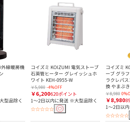
条件で絞り込む
遠赤外線暖房機
コイズミ KOIZUMI 電気ストーブ
コイズミ K
ン
石英管ヒーター グレイッシュホ
ーブ グラ
ワイト KEH-0955-W
ラクレパスコ
換 やまぶきい
￥5,980
-4%OFF
定したワードを除外して検索します。
￥6,200
620ポイント
￥8,980
0%O
￥8,980
8
※大型品除く
1～2日以内に発送 ※大型品除く
1～2日以
☆☆☆☆☆
円
☆☆☆☆☆