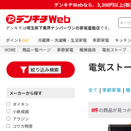
デンキチWebなら、3,300円以
デンキチは
埼玉県下業界ナンバーワンの家電量販店
です。
ポイント
0pt
冷蔵庫・洗濯機・生活家電
季節家電
キッチ
HOME
商品一覧ページ
季節家電
暖房器具
電気ストーブ
電気スト
全て
|
季節家電
|
暖
メーカーから探す
ダイキン
8件
の商品が見つ
小泉成器
アラジン
コウカ物産