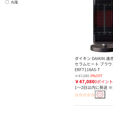
丸隆
フリーワードで絞り込む
ダイキン DAIKIN 
セラムヒート ブラウ
ERFT116AS-T
除外する
￥47,080
0%OFF
除外する にチェックを入れると、指
￥47,080
0ポイント
1～2日以内に発送 
価格で絞り込む
☆☆☆☆☆
円
~
タイマーで絞り込む