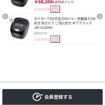
￥68,200
6,820ポイント
～3人用
5人用
☆☆☆☆☆
6人用
タイガーTIGER 圧力IHジャー炊飯器 5.5合
炊き 炊きたて ご泡火炊き オフブラック
収納食器容量(食器点数)で絞り込む
JRI-G100KO
～10点
11～20点
品切れ中
☆☆☆☆☆
31～40点
乾燥機能で絞り込む
乾燥機能あり
乾燥機能なし
給水方式で絞り込む
分岐水洗式
タンク式
設置工事で絞り込む
会員登録する
設置工事必要
設置工事不要