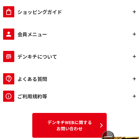
有
無
ショッピングガイド
蒸気セーブ/カット機能で絞り込む
有
無
会員メニュー
転倒防止機能で絞り込む
有
デンキチについて
給湯タイプで絞り込む
よくある質問
電動＆エアー式
電動式
蒸気レス/セーブ機能で絞り込む
ご利用規約等
蒸気レス機能つき
蒸気セーブ機能つき
蒸気レス/蒸気セーブ機
デンキチWEBに関する
能なし
お問い合わせ