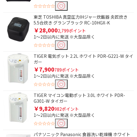
☆☆☆☆☆
除外する
除外する にチェックを入れると、指定したワード
東芝 TOSHIBA 真空圧力IHジャー炊飯器 炎匠炊き
を除外して検索します。
5.5合炊き グランブラック RC-10HGX-K
￥28,000
2,799ポイント
価格で絞り込む
1～2日以内に発送 ※大型品除く
円
~
☆☆☆☆☆
TIGER 電気ポット 2.2L ホワイト PDR-G221-W タイ
円
ガー
￥7,900
789ポイント
ブランド名で絞り込む
1～2日以内に発送 ※大型品除く
炎舞炊き
極め炊き
☆☆☆☆☆
炭炊釜
炊きたて
TIGER マイコン電動ポット 3.0L ホワイト PDR-
G301-W タイガー
炎匠炊き
ご泡火炊き
￥9,820
982ポイント
1～2日以内に発送 ※大型品除く
便利&快適機能で絞り込む
☆☆☆☆☆
2段調理
焼き色調節
パナソニック Panasonic 食器洗い乾燥機 ホワイト