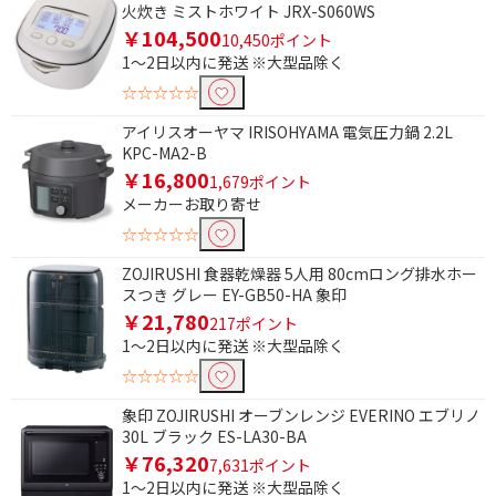
火炊き ミストホワイト JRX-S060WS
￥104,500
10,450ポイント
1～2日以内に発送 ※大型品除く
☆☆☆☆☆
アイリスオーヤマ IRISOHYAMA 電気圧力鍋 2.2L
KPC-MA2-B
￥16,800
1,679ポイント
メーカーお取り寄せ
☆☆☆☆☆
ZOJIRUSHI 食器乾燥器 5人用 80cmロング排水ホー
スつき グレー EY-GB50-HA 象印
￥21,780
217ポイント
1～2日以内に発送 ※大型品除く
☆☆☆☆☆
条件で絞り込む
象印 ZOJIRUSHI オーブンレンジ EVERINO エブリノ
フリーワードで絞り込む
30L ブラック ES-LA30-BA
￥76,320
7,631ポイント
1～2日以内に発送 ※大型品除く