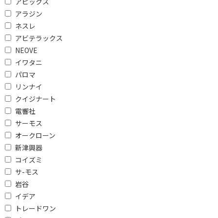
アピックス
アラジン
401～451mm未満
ネスレ
アビテラックス
庫内形状で絞り込む
NEOVE
フラット
ターンテーブル
イワタニ
パロマ
周波数（㎐）で絞り込む
リンナイ
クイジナート
50/60Hz
電響社
レンジ最高出力で絞り込む
サーモス
オークローン
600W未満
800～1000W未満
新津興器
1000W以上
コイズミ
サ-モス
センサーで絞り込む
岩谷
イデア
赤外線センサー
蒸気・温度センサー
トレードワン