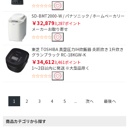
浄水ポット
蛇口直結型浄水器
☆☆☆☆☆
据置型浄水器
SD-BMT2000-W / パナソニック / ホームベーカリー
￥32,879
3,287ポイント
加熱方式で絞り込む
メーカーお取り寄せ
電熱式
遠赤外線ヒーター
☆☆☆☆☆
ヒーター/スチーム
過熱水蒸気
東芝 TOSHIBA 真空圧力IH炊飯器 炎匠炊き 1升炊き
グランブラック RC-18KGW-K
消費電力で絞り込む
￥34,612
3,461ポイント
1～2日以内に発送 ※大型品除く
1001W以上
500W以下
☆☆☆☆☆
1000W以上
1300W
500W
1
2
3
4
5
...
次へ
最後へ
炊飯容量で絞り込む
1.5合
2合
商品カテゴリから探す
3合
3.5合