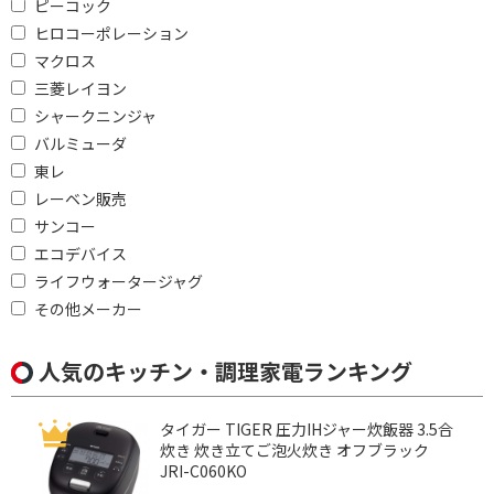
ピーコック
ピッタリ設置で絞り込む
ヒロコーポレーション
背面
左右背面
マクロス
三菱レイヨン
左背面
シャークニンジャ
バルミューダ
スチーム機能で絞り込む
東レ
スチーム式
過熱水蒸気
レーベン販売
サンコー
スチーム給水方式で絞り込む
エコデバイス
ライフウォータージャグ
タンク式
角皿式
その他メーカー
カップ式
人気のキッチン・調理家電ランキング
発酵機能で絞り込む
発酵機能あり
発酵機能なし
タイガー TIGER 圧力IHジャー炊飯器 3.5合
炊き 炊き立てご泡火炊き オフブラック
対応人数で絞り込む
JRI-C060KO