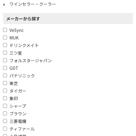
無洗米コースで絞り込む
ワインセラー・クーラー
有
無
メーカーから探す
胚芽米コースで絞り込む
VeSync
MUK
有
ドリンクメイト
三ツ星
庫内容量で絞り込む
フォルスタージャパン
15L
16L
GDT
パナソニック
17L
18L
東芝
20L
23L
タイガー
26L以上
20L以下
象印
シャープ
21～25L
26～29L
ブラウン
30L以上
三菱電機
ティファール
幅(外形)で絞り込む