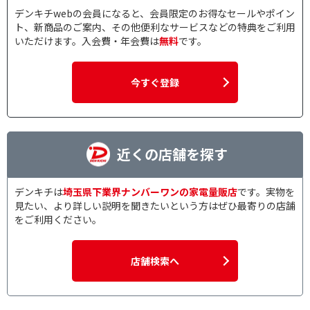
デンキチwebの会員になると、会員限定のお得なセールやポイン
トースター枚数で絞り込む
ト、新商品のご案内、その他便利なサービスなどの特典をご利用
いただけます。入会費・年会費は
無料
です。
１枚
２枚
３枚
４枚
今すぐ登録
容量で絞り込む
1.0L以上
0.9～0.99L
近くの店舗を探す
0.8～0.89L
0.6～0.69L
1.0～1.9L
2.0～2.9L
デンキチは
埼玉県下業界ナンバーワンの家電量販店
です。実物を
3.0～3.9L
4.0L以上
見たい、より詳しい説明を聞きたいという方はぜひ最寄りの店舗
をご利用ください。
1.0斤
1.0斤～2.0斤
500ml未満
500～1000ml未満
店舗検索へ
保温機能で絞り込む