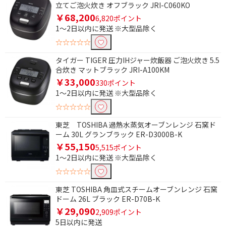
立てご泡火炊き オフブラック JRI-C060KO
￥68,200
6,820ポイント
1～2日以内に発送 ※大型品除く
☆☆☆☆☆
タイガー TIGER 圧力IHジャー炊飯器 ご泡火炊き 5.5
合炊き マットブラック JRI-A100KM
￥33,000
330ポイント
1～2日以内に発送 ※大型品除く
☆☆☆☆☆
東芝 TOSHIBA 過熱水蒸気オーブンレンジ 石窯ド
ーム 30L グランブラック ER-D3000B-K
￥55,150
5,515ポイント
1～2日以内に発送 ※大型品除く
☆☆☆☆☆
東芝 TOSHIBA 角皿式スチームオーブンレンジ 石窯
ドーム 26L ブラック ER-D70B-K
￥29,090
2,909ポイント
5日以内に発送