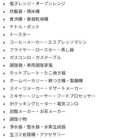
電子レンジ・オーブンレンジ
5.5合
6合
炊飯器・精米機
1升
1.5升
食洗機・食器乾燥機
ケトル・ポット
2.2升
4升
トースター
5升
3～5.5合
コーヒーメーカー・エスプレッソマシン
フライヤー・ロースター・蒸し器
5.6合～1升
1.1～3升
ガスコンロ・ガステーブル
3.1升以上
調理鍋・専用調理家電
ホットプレート・たこ焼き器
炊飯方式で絞り込む
ホームベーカリー・餅つき機・製麺機
圧力IH
IH
スイーツメーカー・デザートメーカー
ミキサー・ジューサー・フードプロセッサー
マイコン
IHクッキングヒーター・電気コンロ
炭酸メーカー・お茶メーカー
精米方式で絞り込む
調理小物
かくはん式
圧力式
浄水器・整水器・水素生成器
生ゴミ処理機・アクセサリー