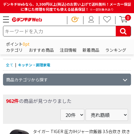
デンキチWebなら、3,300円以上(税込)のお買い上げで送料無料！メーカー保証
に準じた修理を何度でも使える延長保証！
※一部対象外あり
0
HOME
商品一覧ページ
キッチン・調理家電
ポイント
0pt
キッチン・調理家電の商品一覧
カテゴリ
おすすめ商品
注目情報
新着商品
ランキング
全て
|
キッチン・調理家電
商品カテゴリから探す
962件
の商品が見つかりました
タイガー TIGER 圧力IHジャー炊飯器 3.5合炊き 炊き