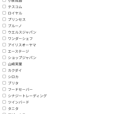
小泉成器
テスコム
451mm未満
451～461mm未満
ロイヤル
451～481mm未満
481～501mm未満
プリンセス
481～501mm以上
501mm以上
ブルーノ
ウエルスジャパン
高さ(外形)で絞り込む
ワンダーシェフ
アイリスオーヤマ
261mm未満
261～281ｍｍ未満
エーステージ
281～301mm未満
301～331mm未満
ショップジャパン
山崎実業
301～331ｍｍ未満
331～351mm未満
カクダイ
351～400mm未満
351～401mm未満
シロカ
301mm以上
401mm以上
ブリタ
フードセーバー
奥行(外形・ハンドル除く)で絞り込む
シナジートレーディング
ツインバード
331mm未満
331～351mm未満
タニタ
351～381mm未満
361～401mm未満