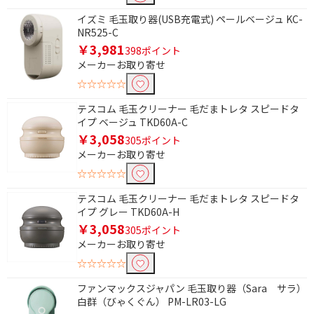
イズミ 毛玉取り器(USB充電式) ペールベージュ KC-
除外する
NR525-C
除外する にチェックを入れると、指定したワード
￥3,981
398ポイント
を除外して検索します。
メーカーお取り寄せ
価格で絞り込む
☆☆☆☆☆
テスコム 毛玉クリーナー 毛だまトレタ スピードタ
円
~
イプ ベージュ TKD60A-C
￥3,058
305ポイント
円
メーカーお取り寄せ
☆☆☆☆☆
テスコム 毛玉クリーナー 毛だまトレタ スピードタ
イプ グレー TKD60A-H
￥3,058
305ポイント
メーカーお取り寄せ
☆☆☆☆☆
ファンマックスジャパン 毛玉取り器（Sara サラ）
白群（びゃくぐん） PM-LR03-LG