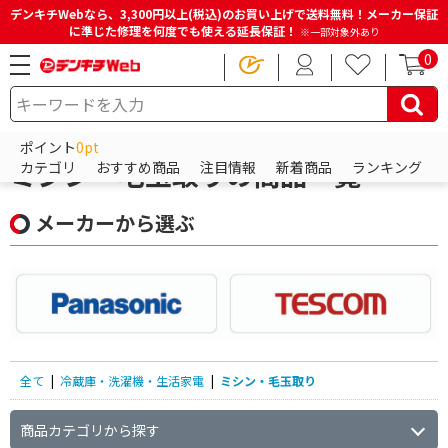
デンキチWebなら、3,300円以上(税込)のお買い上げで送料無料！メーカー保証
に準じた修理を何度でも使える延長保証！
※一部対象外あり
0
HOME
商品一覧ページ
冷蔵庫・洗濯機・生活家電
ミシン・毛玉取り
ポイント
0pt
ミシン・毛玉取りの商品一覧
カテゴリ
おすすめ商品
注目情報
新着商品
ランキング
メーカーから選ぶ
全て
|
冷蔵庫・洗濯機・生活家電
|
ミシン・毛玉取り
商品カテゴリから探す