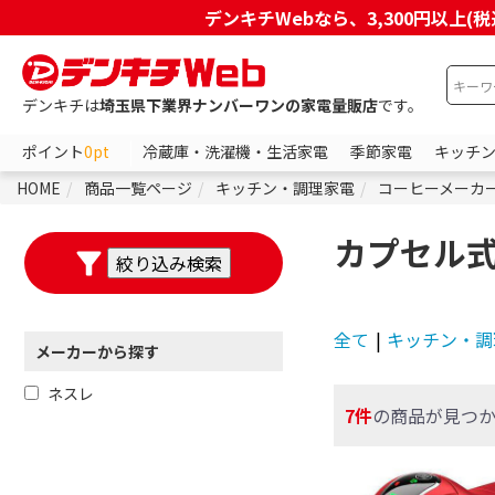
デンキチWebなら、3,300円以
デンキチは
埼玉県下業界ナンバーワンの家電量販店
です。
ポイント
0pt
冷蔵庫・洗濯機・生活家電
季節家電
キッチ
HOME
商品一覧ページ
キッチン・調理家電
コーヒーメーカ
カプセル
全て
|
キッチン・調
メーカーから探す
ネスレ
7件
の商品が見つ