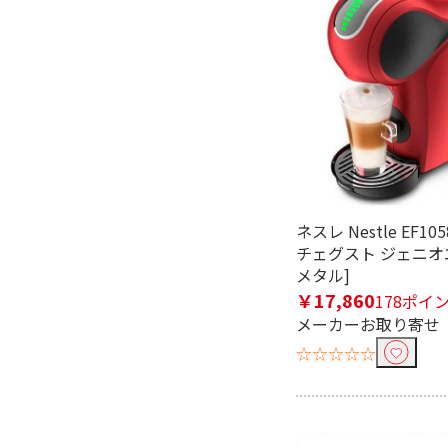
フリーワードで絞り込む
除外する
除外する にチェックを入れると、指
価格で絞り込む
ネスレ Nestle EF10
チェグスト ジェニオ
円
~
メタル]
￥17,860
178ポイ
容量(ドリップ時最大カップ数)
メーカーお取り寄せ
5～6杯
☆☆☆☆☆