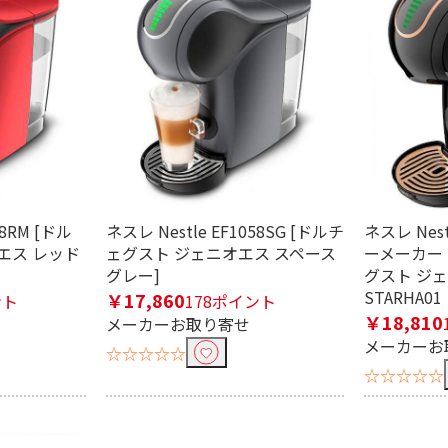
条件で絞り込む
定したワードを除外して検索します。
58RM [ドル
ネスレ Nestle EF1058SG [ドルチ
ネスレ Ne
エス レッド
ェグスト ジェニオエス スペース
ーメーカー
円
グレー]
グスト ジェ
STARHA01
￥17,860
ント
178ポイント
で絞り込む
￥18,810
メーカーお取り寄せ
メーカーお
☆☆☆☆☆
☆☆☆☆☆