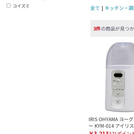
フリーワードで絞り込む
コイズミ
全て
|
キッチン・調
除外する
3件
の商品が見つ
除外する にチェックを入れると、指
価格で絞り込む
円
~
種類で絞り込む
ヨーグルトメーカー
IRIS OHYAMA ヨ
ー KYM-014 アイ
￥3,213
321ポイン