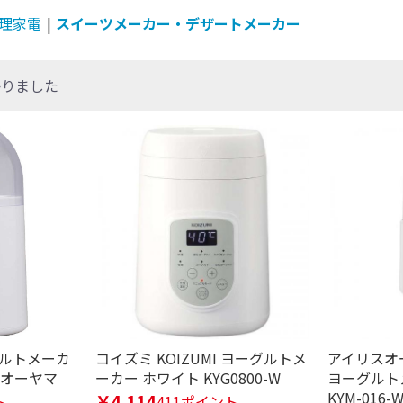
理家電
|
スイーツメーカー・デザートメーカー
かりました
定したワードを除外して検索します。
円
ーグルトメーカ
コイズミ KOIZUMI ヨーグルトメ
アイリスオーヤ
リスオーヤマ
ーカー ホワイト KYG0800-W
ヨーグルト
KYM-016-
￥4,114
ト
411ポイント