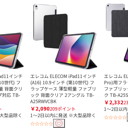
条件で絞り込む
定したワードを除外して検索します。
Pad11インチ
エレコム ELECOM iPad11インチ
エレコム ELE
第10世代) フ
(A16) 10.9インチ (第10世代) フ
Pro)用フ
量 背面クリ
ラップケース 薄型軽量 ファブリ
ファブリッ
円
対応 TB-
ック 背面クリア 2アングル TB-
ク TB-A25
A25RWVCBK
￥2,332
2
￥2,090
ト
209ポイント
1～2日以
※大型品除く
1～2日以内に発送 ※大型品除く
☆☆☆☆☆
☆☆☆☆☆