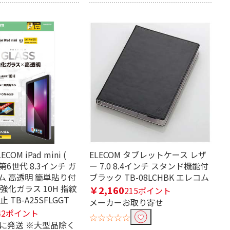
OM iPad mini (
ELECOM タブレットケース レザ
 / 第6世代 8.3インチ ガ
ー 7.0 8.4インチ スタンド機能付
ム 高透明 簡単貼り付
ブラック TB-08LCHBK エレコム
強化ガラス 10H 指紋
￥2,160
215ポイント
 TB-A25SFLGGT
メーカーお取り寄せ
42ポイント
☆☆☆☆☆
内に発送 ※大型品除く