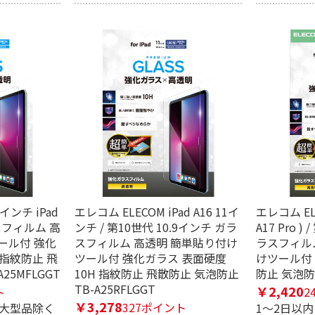
インチ iPad
エレコム ELECOM iPad A16 11イ
エレコム ELEC
 ガラスフィルム 高
ンチ / 第10世代 10.9インチ ガラ
A17 Pro )
ール付 強化
スフィルム 高透明 簡単貼り付け
ラスフィル
 指紋防止 飛
ツール付 強化ガラス 表面硬度
けツール付 
25MFLGGT
10H 指紋防止 飛散防止 気泡防止
防止 気泡防止
TB-A25RFLGGT
￥2,420
ト
2
￥3,278
327ポイント
※大型品除く
1～2日以