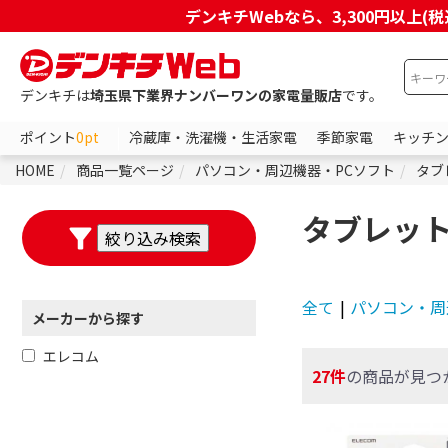
デンキチWebなら、3,300円以
デンキチは
埼玉県下業界ナンバーワンの家電量販店
です。
ポイント
0pt
冷蔵庫・洗濯機・生活家電
季節家電
キッチ
HOME
商品一覧ページ
パソコン・周辺機器・PCソフト
タブ
タブレット
全て
|
パソコン・周
メーカーから探す
エレコム
27件
の商品が見つ