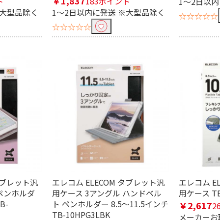
￥1,837
ト
183ポイント
1～2日以
※大型品除く
1～2日以内に発送 ※大型品除く
☆☆☆☆☆
☆☆☆☆☆
 タブレット汎
エレコム ELECOM タブレット汎
エレコム E
 ペンホルダ
用ケース 3アングル ハンドベル
用ケース TB
B-
ト ペンホルダー 8.5～11.5インチ
￥2,617
2
TB-10HPG3LBK
メーカーお