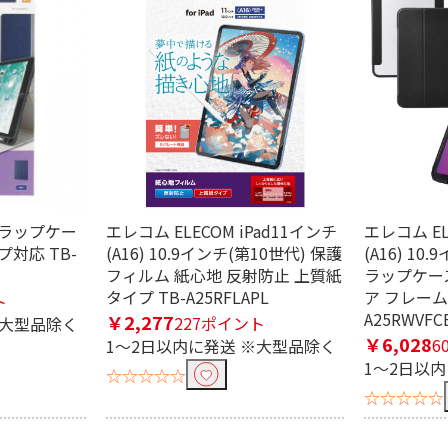
 フラップケー
エレコム ELECOM iPad11インチ
エレコム EL
ープ対応 TB-
(A16) 10.9インチ(第10世代) 保護
(A16) 10
フィルム 紙心地 反射防止 上質紙
ラップケー
タイプ TB-A25RFLAPL
ア フレーム
ト
A25RWVFC
￥2,277
227ポイント
※大型品除く
￥6,028
6
1～2日以内に発送 ※大型品除く
1～2日以
☆☆☆☆☆
☆☆☆☆☆