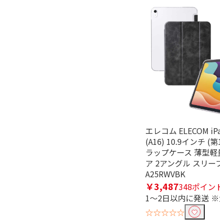
フリーワードで絞り込む
除外する
除外する にチェックを入れると、指
エレコム ELECOM i
価格で絞り込む
(A16) 10.9インチ (
ラップケース 薄型軽
円
~
ア 2アングル スリープ
A25RWVBK
￥3,487
348ポイン
1～2日以内に発送 
☆☆☆☆☆