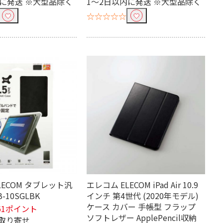
内に発送 ※大型品除く
1～2日以内に発送 ※大型品除く
☆☆☆☆☆
LECOM タブレット汎
エレコム ELECOM iPad Air 10.9
-10SGLBK
インチ 第4世代 (2020年モデル)
ケース カバー 手帳型 フラップ
61ポイント
ソフトレザー ApplePencil収納
取り寄せ