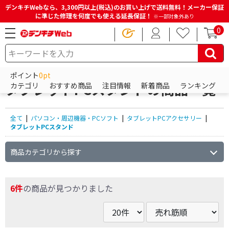
デンキチWebなら、3,300円以上(税込)のお買い上げで送料無料！メーカー保証
に準じた修理を何度でも使える延長保証！
※一部対象外あり
0
HOME
商品一覧ページ
パソコン・周辺機器・PCソフト
タブレットPCアクセサリー
タブレットPCスタンド
ポイント
0pt
タブレットPCスタンドの商品一覧
カテゴリ
おすすめ商品
注目情報
新着商品
ランキング
全て
|
パソコン・周辺機器・PCソフト
|
タブレットPCアクセサリー
|
タブレットPCスタンド
商品カテゴリから探す
6件
の商品が見つかりました