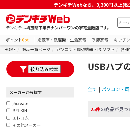
デンキチWebなら、3,300円以
デンキチは
埼玉県下業界ナンバーワンの家電量販店
です。
ポイント
0pt
冷蔵庫・洗濯機・生活家電
季節家電
キッチ
HOME
商品一覧ページ
パソコン・周辺機器・PCソフト
各種
USBハブ
全て
|
パソコン・周
メーカーから探す
j5create
25件
の商品が見つ
BELKIN
エレコム
その他メーカー