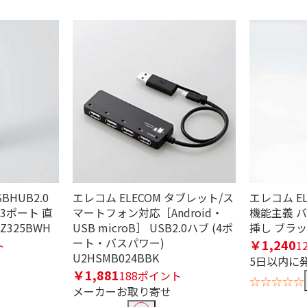
条件で絞り込む
定したワードを除外して検索します。
BHUB2.0
エレコム ELECOM タブレット/ス
エレコム EL
円
3ポート 直
マートフォン対応［Android・
機能主義 バ
Z325BWH
USB microB］ USB2.0ハブ (4ポ
挿し ブラック
ート・バスパワー)
￥1,240
ト
1
U2HSMB024BBK
5日以内に
パワー
￥1,881
188ポイント
☆☆☆☆☆
メーカーお取り寄せ