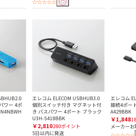
☆☆☆☆☆
e-A
ト
4ポート
7ポート
対応
USB 3.1 Gen1対応
BHUB2.0
エレコム ELECOM USBHUB3.0
エレコム EL
パワー 4ポ
個別スイッチ付き マグネット付
接続4ポートU
む
SN4NBWH
き バスパワー 4ポート ブラック
A429BBK
U3H-S418BBK
￥1,848
1
￥2,810
280ポイント
メーカーお
込む
5日以内に発送
☆☆☆☆☆