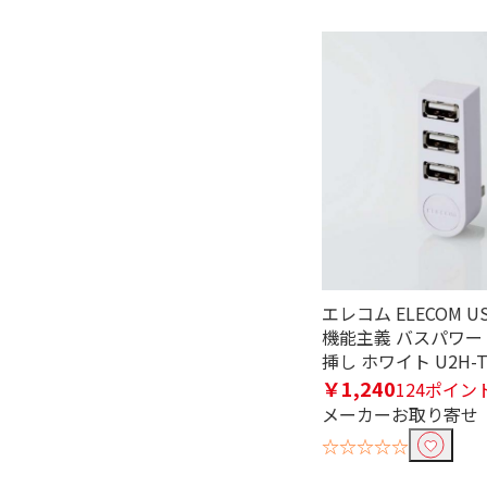
フリーワードで絞り込む
除外する
除外する にチェックを入れると、指
価格で絞り込む
エレコム ELECOM US
円
~
機能主義 バスパワー 
挿し ホワイト U2H-T
電源で絞り込む
￥1,240
124ポイン
メーカーお取り寄せ
バスパワー
バス＆セルフ
☆☆☆☆☆
タイプで絞り込む