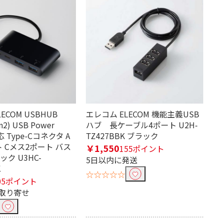
ECOM USBHUB
エレコム ELECOM 機能主義USB
n2) USB Power
ハブ 長ケーブル4ポート U2H-
対応 Type-Cコネクタ A
TZ427BBK ブラック
 Cメス2ポート バス
￥1,550
155ポイント
ク U3HC-
5日以内に発送
K
☆☆☆☆☆
05ポイント
取り寄せ