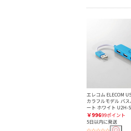
USB Type-C
USB Typ
充電規格で絞り込む
USB Power Delivery
対応
ポート数で絞り込む
2ポート
3ポー
USB規格で絞り込む
USB2.0対応
USB3.0
エレコム ELECOM US
カラフルモデル バス
デュアルディスプレイで絞り込
ート ホワイト U2H-
非対応
￥996
99ポイント
5日以内に発送
個別スイッチ(USBハブ)で絞り
☆☆☆☆☆