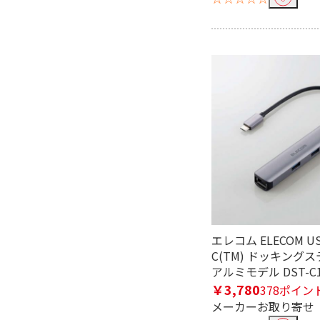
有
無
USB Power Deliveryで絞り込
USB Power Delivery
対応
エレコム ELECOM US
C(TM) ドッキング
アルミモデル DST-C1
￥3,780
378ポイン
メーカーお取り寄せ