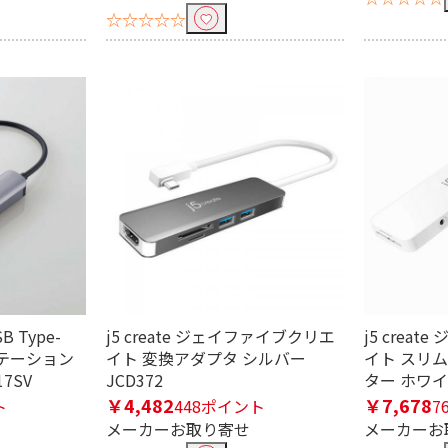
☆☆☆☆☆
む
B Type-
j5 create ジェイファイブクリエ
j5 crea
ステーション
イト 変換アダプタ シルバー
イト スリ
7SV
JCD372
ター ホワイト
￥4,482
￥7,678
ト
448ポイント
7
メーカーお取り寄せ
メーカーお