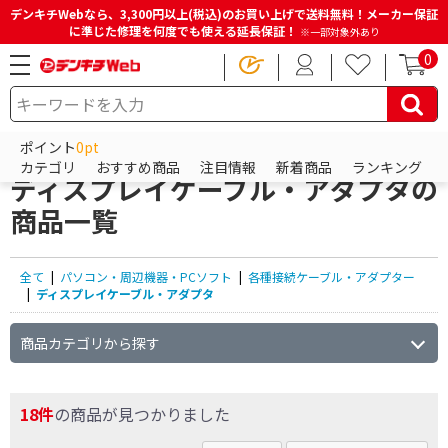
デンキチWebなら、3,300円以上(税込)のお買い上げで送料無料！メーカー保証
に準じた修理を何度でも使える延長保証！
※一部対象外あり
0
HOME
商品一覧ページ
パソコン・周辺機器・PCソフト
各種接続ケーブル・アダプター
ポイント
0pt
ディスプレイケーブル・アダプタ
カテゴリ
おすすめ商品
注目情報
新着商品
ランキング
ディスプレイケーブル・アダプタの
商品一覧
全て
|
パソコン・周辺機器・PCソフト
|
各種接続ケーブル・アダプター
|
ディスプレイケーブル・アダプタ
商品カテゴリから探す
18件
の商品が見つかりました