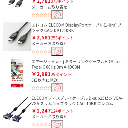
￥2,781
円
278ポイント
メーカーお取り寄せ
長さで絞り込む
☆☆☆☆☆
1m
1.5m
エレコム ELECOM DisplayPortケーブル(1-0m) ブ
ラック CAC-DP1210BK
2m
3m
￥2,581
258ポイント
メーカーお取り寄せ
5m
☆☆☆☆☆
エアージェイ air-j ミラーリングケーブルHDMI to
Type-C 60Hz 3m AHDC3M
￥2,981
29ポイント
5日以内に発送
☆☆☆☆☆
ELECOM ディスプレイケーブル D-sub15ピン VGA-
VGA スリム 1m ブラック CAC-10BK エレコム
￥1,247
124ポイント
メーカーお取り寄せ
☆☆☆☆☆