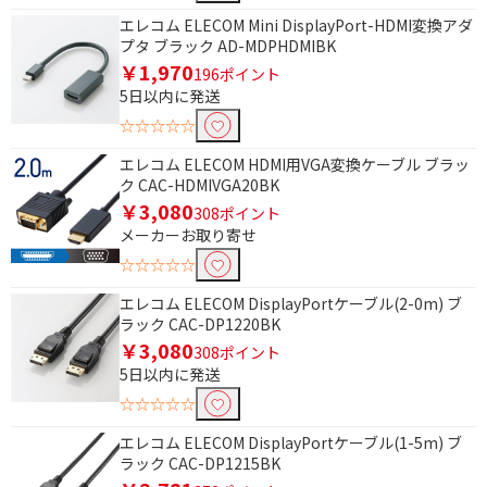
エレコム ELECOM Mini DisplayPort-HDMI変換アダ
プタ ブラック AD-MDPHDMIBK
￥1,970
196ポイント
5日以内に発送
☆☆☆☆☆
条件で絞り込む
エレコム ELECOM HDMI用VGA変換ケーブル ブラッ
ク CAC-HDMIVGA20BK
￥3,080
308ポイント
フリーワードで絞り込む
メーカーお取り寄せ
☆☆☆☆☆
エレコム ELECOM DisplayPortケーブル(2-0m) ブ
除外する
ラック CAC-DP1220BK
除外する にチェックを入れると、指定したワード
￥3,080
を除外して検索します。
308ポイント
5日以内に発送
価格で絞り込む
☆☆☆☆☆
円
~
エレコム ELECOM DisplayPortケーブル(1-5m) ブ
ラック CAC-DP1215BK