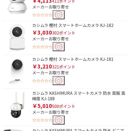
￥4,113
411ポイント
メーカーお取り寄せ
☆☆☆☆☆
条件で絞り込む
カシムラ 樫村 スマートホームカメラ KJ-182
￥3,030
フリーワードで絞り込む
302ポイント
メーカーお取り寄せ
☆☆☆☆☆
除外する
カシムラ 樫村 スマートホームカメラ KJ-181
除外する にチェックを入れると、指定したワード
￥3,210
を除外して検索します。
321ポイント
メーカーお取り寄せ
価格で絞り込む
☆☆☆☆☆
円
~
カシムラ KASHIMURA スマートカメラ 防水 首振 高
輝度 KJ-188
円
￥5,010
500ポイント
メーカーお取り寄せ
首振りで絞り込む
☆☆☆☆☆
チルト・パン(上下左右)
カシムラ KASHIMURA スマートカメラ 防水 どこで