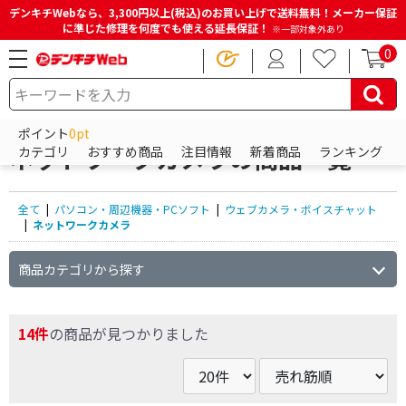
デンキチWebなら、3,300円以上(税込)のお買い上げで送料無料！メーカー保証
に準じた修理を何度でも使える延長保証！
※一部対象外あり
0
HOME
商品一覧ページ
パソコン・周辺機器・PCソフト
ウェブカメラ・ボイスチャット
ネットワークカメラ
ポイント
0pt
ネットワークカメラの商品一覧
カテゴリ
おすすめ商品
注目情報
新着商品
ランキング
全て
|
パソコン・周辺機器・PCソフト
|
ウェブカメラ・ボイスチャット
|
ネットワークカメラ
商品カテゴリから探す
14件
の商品が見つかりました