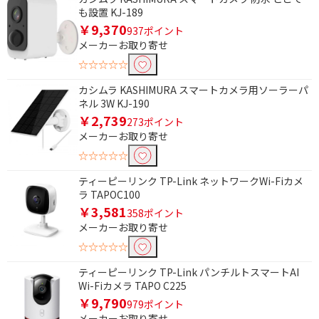
も設置 KJ-189
￥9,370
有線・無線で絞り込む
937ポイント
メーカーお取り寄せ
無線
有線・無線
☆☆☆☆☆
暗視で絞り込む
カシムラ KASHIMURA スマートカメラ用ソーラーパ
ネル 3W KJ-190
暗視対応
￥2,739
273ポイント
メーカーお取り寄せ
画素数で絞り込む
☆☆☆☆☆
100万画素～200万画素
200万画素～300万画素
ティーピーリンク TP-Link ネットワークWi-Fiカメ
未満
未満
ラ TAPOC100
￥3,581
358ポイント
300万画素～400万画素
400万画素～500万画素
メーカーお取り寄せ
未満
未満
☆☆☆☆☆
500万画素～600万画素
未満
ティーピーリンク TP-Link パンチルトスマートAI
Wi-Fiカメラ TAPO C225
￥9,790
979ポイント
メーカーお取り寄せ