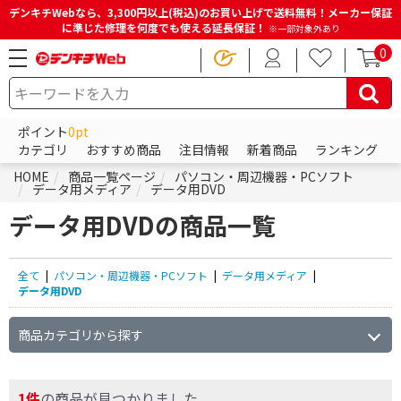
デンキチWebなら、3,300円以上(税込)のお買い上げで送料無料！メーカー保証
に準じた修理を何度でも使える延長保証！
※一部対象外あり
0
ポイント
0pt
カテゴリ
おすすめ商品
注目情報
新着商品
ランキング
HOME
商品一覧ページ
パソコン・周辺機器・PCソフト
データ用メディア
データ用DVD
データ用DVDの商品一覧
全て
|
パソコン・周辺機器・PCソフト
|
データ用メディア
|
データ用DVD
商品カテゴリから探す
1件
の商品が見つかりました