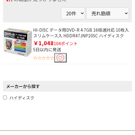
条件で絞り込む
フリーワードで絞り込む
HI-DISC データ用DVD-R 4.7GB 16倍速対応 10枚入
スリムケース入 HDDR47JNP10SC ハイディスク
￥1,048
104ポイント
除外する
5日以内に発送
除外する にチェックを入れると、指定したワード
☆☆☆☆☆
を除外して検索します。
価格で絞り込む
円
~
メーカーから探す
ハイディスク
円