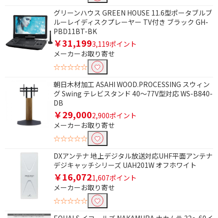
種類で絞り込む
グリーンハウス GREEN HOUSE 11.6型ポータブルブ
中継プラグ
L型プラグ
ルーレイディスクプレーヤー TV付き ブラック GH-
PBD11BT-BK
テレビプラグ
接栓リング
￥31,199
3,119ポイント
メーカーお取り寄せ
壁掛け金具
☆☆☆☆☆
モニターサイズで絞り込む
朝日木材加工 ASAHI WOOD.PROCESSING スウィン
グ Swing テレビスタンド 40～77V型対応 WS-B840-
15.6V型
DB
￥29,000
2,900ポイント
防水機能で絞り込む
メーカーお取り寄せ
☆☆☆☆☆
防水機能なし
防滴
DXアンテナ 地上デジタル放送対応UHF平面アンテナ
サイズで絞り込む
デジキャッチシリーズ UAH201W オフホワイト
￥16,072
1,607ポイント
70V型以上 （12畳～）
56～69V型（8畳～12
メーカーお取り寄せ
畳）
☆☆☆☆☆
49～55V型（6～8畳）
40～48V型（4.5～6畳）