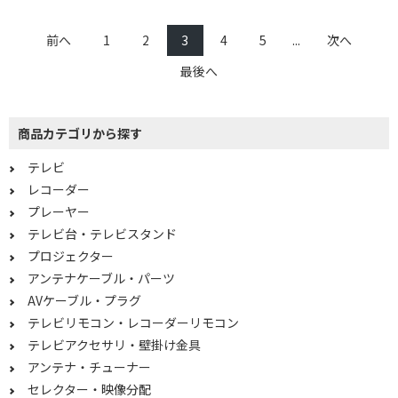
5m
前へ
1
2
3
4
5
...
次へ
コネクタ形状で絞り込む
最後へ
HDMI⇔VGA
商品カテゴリから探す
Wi-Fi機能で絞り込む
テレビ
非対応
レコーダー
Bluetooth対応で絞り込む
プレーヤー
テレビ台・テレビスタンド
Bluetooth非対応
プロジェクター
アンテナケーブル・パーツ
Wi-Fiで絞り込む
AVケーブル・プラグ
Wi-Fi非対応
テレビリモコン・レコーダーリモコン
テレビアクセサリ・壁掛け金具
画素で絞り込む
アンテナ・チューナー
セレクター・映像分配
4K対応
フルハイビジョン