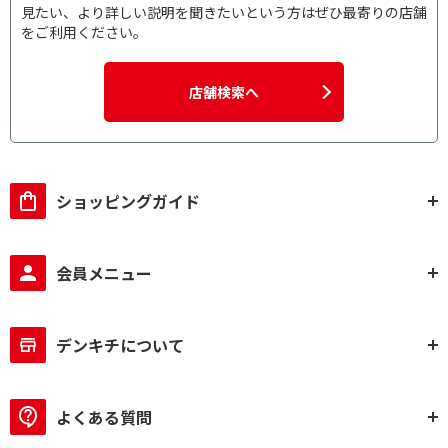
見たい、より詳しい説明を聞きたいという方はぜひ最寄りの店舗
3D対応で絞り込む
をご利用ください。
3D対応
3D非対応
店舗検索へ
イーサネット対応で絞り込む
イーサネット対応
ハイレゾで絞り込む
ショッピングガイド
ハイレゾ非対応
会員メニュー
Bluetoothで絞り込む
Bluetooth非対応
デンキチについて
入力ポート数で絞り込む
2入力
3入力
よくある質問