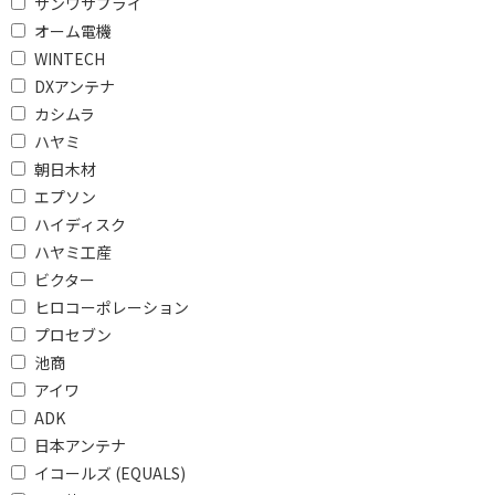
サンワサプライ
1TB
オーム電機
WINTECH
同時録画で絞り込む
DXアンテナ
カシムラ
全自動録画対応
3番組同時録画
ハヤミ
2番組同時録画
朝日木材
エプソン
外付 USB HDD録画で絞り込む
ハイディスク
外付 USB HDD録画対応
外付 USB HDD録画対応
ハヤミ工産
(SeeQVault)
ビクター
ヒロコーポレーション
スマートフォン対応で絞り込む
プロセブン
池商
視聴・録画予約
非対応
アイワ
ADK
Ultra HDブルーレイで絞り込む
日本アンテナ
Ultra HDブルーレイ対
Ultra HDブルーレイ非
イコールズ (EQUALS)
応
対応