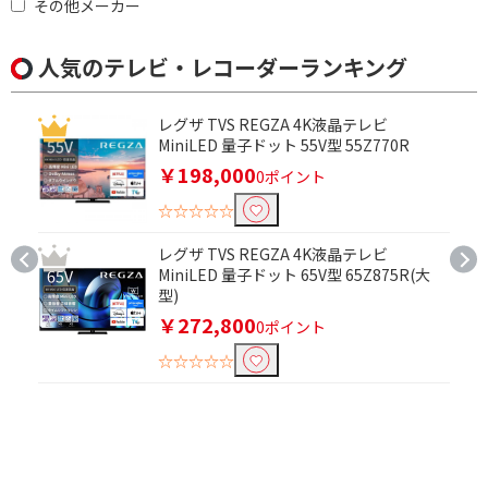
その他メーカー
LANで絞り込む
人気のテレビ・レコーダーランキング
無線・有線
レグザ TVS REGZA 4K液晶テレビ
3Dで絞り込む
MiniLED 量子ドット 55V型 55Z770R
￥198,000
0ポイント
3D対応
3D非対応
☆☆☆☆☆
ドルビー音源で絞り込む
レグザ TVS REGZA 4K液晶テレビ
ドルビー音源対応
ドルビー音源非対応
MiniLED 量子ドット 65V型 65Z875R(大
型)
￥272,800
Ultra HD ブルーレイで絞り込む
0ポイント
☆☆☆☆☆
Ultra HD ブルーレイ対
Ultra HD ブルーレイ非
応
対応
リアル解像度で絞り込む
4K(3840×2160)