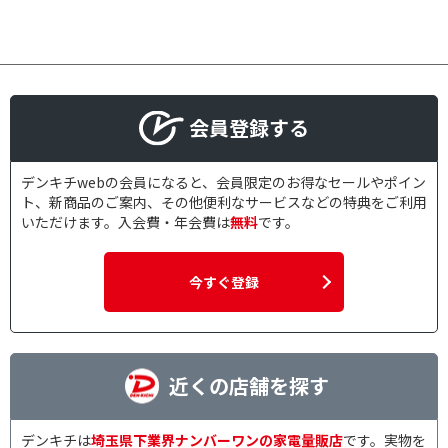
ルーメンで絞り込む
3000lm～4000lm未満
会員登録する
スピーカーで絞り込む
スピーカーあり
デンキチwebの会員になると、会員限定のお得なセールやポイン
ト、新商品のご案内、その他便利なサービスなどの特典をご利用
対応テレビサイズで絞り込む
いただけます。入会費・年会費は
無料
です。
～50インチ
61インチ以上
今すぐ登録
4K・8K対応で絞り込む
4K・8K対応
近くの店舗を探す
4K/8K対応で絞り込む
4K対応
デンキチは
埼玉県下業界ナンバーワンの家電量販店
です。実物を