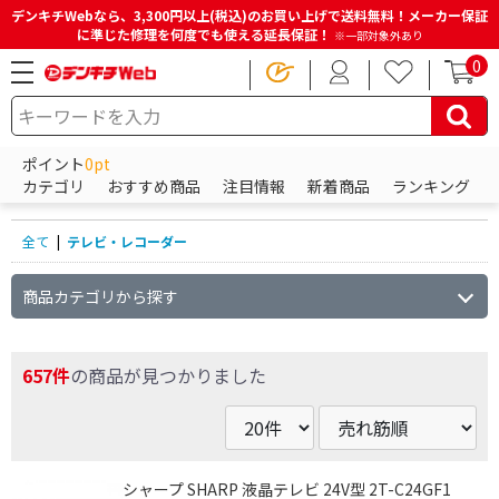
デンキチWebなら、3,300円以上(税込)のお買い上げで送料無料！メーカー保証
に準じた修理を何度でも使える延長保証！
※一部対象外あり
0
HOME
商品一覧ページ
テレビ・レコーダー
ポイント
0pt
テレビ・レコーダーの商品一覧
カテゴリ
おすすめ商品
注目情報
新着商品
ランキング
全て
|
テレビ・レコーダー
商品カテゴリから探す
657件
の商品が見つかりました
シャープ SHARP 液晶テレビ 24V型 2T-C24GF1