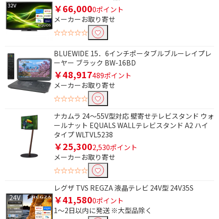
￥66,000
0ポイント
メーカーお取り寄せ
☆☆☆☆☆
BLUEWIDE 15．6インチポータブルブルーレイプレ
ーヤー ブラック BW-16BD
￥48,917
489ポイント
条件で絞り込む
メーカーお取り寄せ
☆☆☆☆☆
フリーワードで絞り込む
ナカムラ 24～55V型対応 壁寄せテレビスタンド ウォ
ールナット EQUALS WALLテレビスタンド A2 ハイ
タイプ WLTVL5238
除外する
￥25,300
2,530ポイント
除外する にチェックを入れると、指定したワード
メーカーお取り寄せ
を除外して検索します。
☆☆☆☆☆
価格で絞り込む
レグザ TVS REGZA 液晶テレビ 24V型 24V35S
￥41,580
0ポイント
円
~
1～2日以内に発送 ※大型品除く