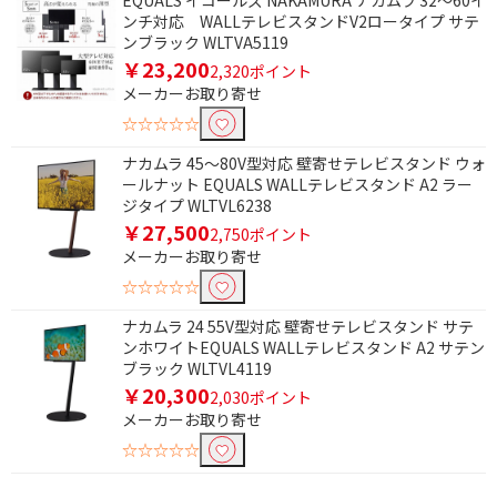
EQUALS イコールズ NAKAMURA ナカムラ 32～60イ
30～39V型（～4.5畳）
20～29V型
ンチ対応 WALLテレビスタンドV2ロータイプ サテ
ンブラック WLTVA5119
19V型以下
据え置き型
￥23,200
2,320ポイント
メーカーお取り寄せ
インターフェイスで絞り込む
☆☆☆☆☆
USB-A(3.0対応)
ナカムラ 45～80V型対応 壁寄せテレビスタンド ウォ
ールナット EQUALS WALLテレビスタンド A2 ラー
長さで絞り込む
ジタイプ WLTVL6238
￥27,500
2,750ポイント
1.0m～1.5m未満
1m～2m未満
メーカーお取り寄せ
2m～3m未満
3m～5m未満
☆☆☆☆☆
5m～7m未満
7m～10m未満
ナカムラ 24 55V型対応 壁寄せテレビスタンド サテ
ンホワイトEQUALS WALLテレビスタンド A2 サテン
10m～15m未満
20m～40m未満
ブラック WLTVL4119
￥20,300
2,030ポイント
0.3m未満
1.5m～2m未満
メーカーお取り寄せ
1m
1.5m
☆☆☆☆☆
2m
3m