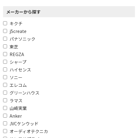
ハイビジョン
メーカーから探す
キクチ
4K/8Kチューナーで絞り込む
j5create
BS・CS 4Kチューナー
パナソニック
内蔵
東芝
REGZA
録画機能で絞り込む
シャープ
HDD(外付)対応
ハイセンス
ソニー
内蔵チューナーで絞り込む
エレコム
グリーンハウス
フルセグ
ラマス
山崎実業
HDD容量で絞り込む
Anker
6TB
4TB
JVCケンウッド
オーディオテクニカ
3TB
2TB