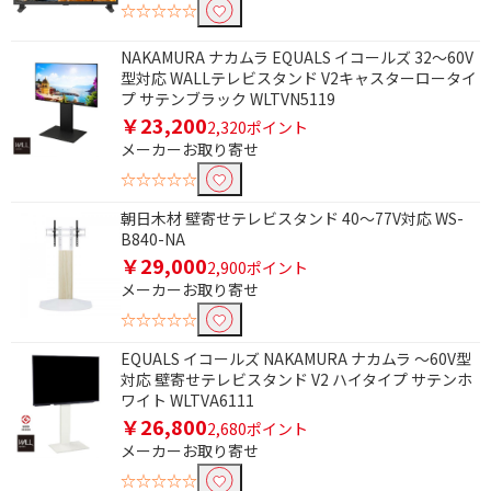
☆☆☆☆☆
円
NAKAMURA ナカムラ EQUALS イコールズ 32～60V
電源方式で絞り込む
型対応 WALLテレビスタンド V2キャスターロータイ
プ サテンブラック WLTVN5119
AC電源
AC電源/乾電池
￥23,200
2,320ポイント
メーカーお取り寄せ
タイプで絞り込む
☆☆☆☆☆
スタンダードタイプ
スリムタイプ
朝日木材 壁寄せテレビスタンド 40～77V対応 WS-
B840-NA
形状で絞り込む
￥29,000
2,900ポイント
L型プラグ-ストレート
HDMI⇔HDMI
メーカーお取り寄せ
プラグ
☆☆☆☆☆
HDMI⇔Type-C
EQUALS イコールズ NAKAMURA ナカムラ ～60V型
対応 壁寄せテレビスタンド V2 ハイタイプ サテンホ
ワイト WLTVA6111
容量で絞り込む
￥26,800
2,680ポイント
6TB～7TB未満
4TB～5TB未満
メーカーお取り寄せ
☆☆☆☆☆