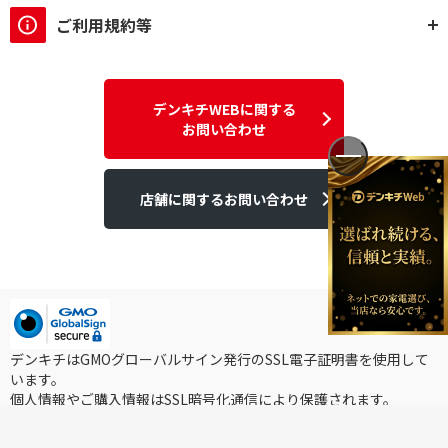
出力ポート数で絞り込む
ご利用規約等
1出力
充電端子で絞り込む
デンキチWEBに関する
USB Type-C
お問い合わせ
ステレオ・モノラルで絞り込む
店舗に関するお問い合わせ
ステレオタイプ
モノラルタイプ
ハンズフリー通話で絞り込む
ハンズフリー通話非対
応
デンキチはGMOグローバルサイン発行のSSL電子証明書を使用して
います。
個人情報やご購入情報はSSL暗号化通信により保護されます。
Copyright ©2025DEN-KICHI WEB All rights reserved.