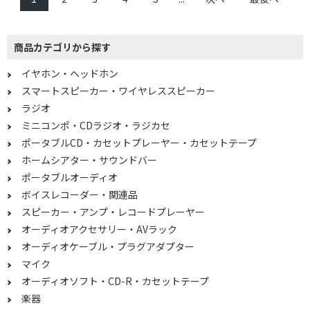
USB電源
ハイレゾ音源で絞り込む
商品カテゴリから探す
ハイレゾ対応
イヤホン・ヘッドホン
スマートスピーカー・ワイヤレススピーカー
サイズで絞り込む
ラジオ
ミニコンポ・CDラジオ・ラジカセ
ポータブル型
ポータブルCD・カセットプレーヤー・カセットテープ
ホームシアター・サウンドバー
接続方式で絞り込む
ポータブルオーディオ
φ3.5mmミニプラグ
φ3.5mm ミニプラグ
ボイスレコーダー・関連品
+USB
スピーカー・アンプ・レコードプレーヤー
オーディオアクセサリー・AVラック
機能で絞り込む
オーディオケーブル・プラグアダプター
ワイヤレス(左右分離)
ワイヤレス(左右コード)
マイク
オーディオソフト・CD-R・カセットテープ
ワイヤレス(ネックバン
骨伝導
楽器
ド)