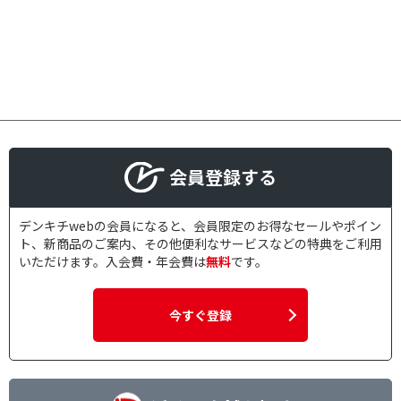
充電端子で絞り込む
microUSB
USB Type-C
ワイヤレス充電
ドライバで絞り込む
ダイナミック
会員登録する
リモコン・マイクで絞り込む
デンキチwebの会員になると、会員限定のお得なセールやポイン
リモコン・マイク対応
リモコン対応
ト、新商品のご案内、その他便利なサービスなどの特典をご利用
いただけます。入会費・年会費は
無料
です。
マイク対応
片耳使用で絞り込む
今すぐ登録
両耳可
片耳使用不可
専用アプリで絞り込む