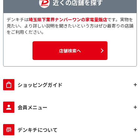
近くの店舗を探す
専用アプリ対応
専用アプリ非対応
デンキチは
埼玉県下業界ナンバーワンの家電量販店
です。実物を
ステレオ・モノラルで絞り込む
見たい、より詳しい説明を聞きたいという方はぜひ最寄りの店舗
をご利用ください。
ステレオタイプ
モノラルタイプ
本体形状で絞り込む
店舗検索へ
丸型
角型
ハンズフリー通話で絞り込む
ショッピングガイド
ハンズフリー通話対応
ハンズフリー通話非対
応
会員メニュー
オートスタンバイで絞り込む
オートスタンバイ対応
オートスタンバイ非対
応
デンキチについて