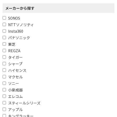
メーカーから探す
防塵・防水機能で絞り込む
SONOS
防塵
NTTソノリティ
Insta360
Wi-Fi対応で絞り込む
パナソニック
非対応
東芝
REGZA
Bluetooth対応で絞り込む
タイガー
対応
Bluetooth対応
シャープ
ハイセンス
Bluetooth非対応
マクセル
ソニー
Wi-Fiで絞り込む
小泉成器
Wi-Fi対応
Wi-Fi非対応
エレコム
スティールシリーズ
ワイドFMで絞り込む
アップル
キングラッキー