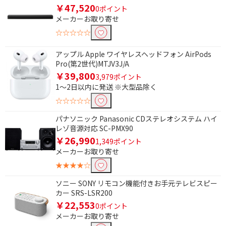
￥47,520
0ポイント
メーカーお取り寄せ
☆☆☆☆☆
アップル Apple ワイヤレスヘッドフォン AirPods
Pro(第2世代)MTJV3J/A
￥39,800
3,979ポイント
1～2日以内に発送 ※大型品除く
☆☆☆☆☆
パナソニック Panasonic CDステレオシステム ハイ
レゾ音源対応 SC-PMX90
￥26,990
1,349ポイント
メーカーお取り寄せ
★★★★☆
ソニー SONY リモコン機能付きお手元テレビスピー
カー SRS-LSR200
￥22,553
0ポイント
メーカーお取り寄せ