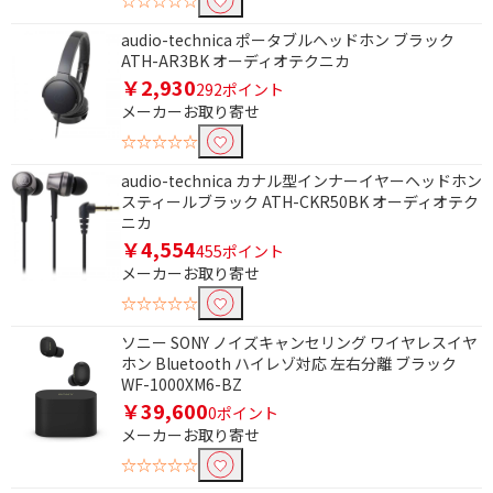
☆☆☆☆☆
高さで絞り込む
audio-technica ポータブルヘッドホン ブラック
ATH-AR3BK オーディオテクニカ
1400～1600mm未満
￥2,930
292ポイント
メーカーお取り寄せ
ドア数で絞り込む
☆☆☆☆☆
1ドア
audio-technica カナル型インナーイヤーヘッドホン
スティールブラック ATH-CKR50BK オーディオテク
電源方式で絞り込む
ニカ
￥4,554
455ポイント
コード式
AC電源
メーカーお取り寄せ
USB電源
USB電源・充電式
☆☆☆☆☆
ソニー SONY ノイズキャンセリング ワイヤレスイヤ
形状で絞り込む
ホン Bluetooth ハイレゾ対応 左右分離 ブラック
WF-1000XM6-BZ
HDMI⇔MicroUSB
￥39,600
0ポイント
メーカーお取り寄せ
防水で絞り込む
☆☆☆☆☆
防水非対応