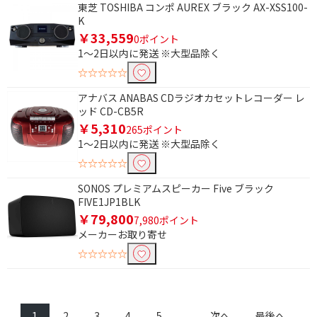
東芝 TOSHIBA コンポ AUREX ブラック AX-XSS100-
K
奥行(外形・ハンドル除く)で絞り込む
￥33,559
0ポイント
1～2日以内に発送 ※大型品除く
451mm以上
☆☆☆☆☆
容量で絞り込む
アナバス ANABAS CDラジオカセットレコーダー レ
ッド CD-CB5R
16GB
内蔵容量なし
￥5,310
265ポイント
1～2日以内に発送 ※大型品除く
フタの種類で絞り込む
☆☆☆☆☆
プッシュ式
SONOS プレミアムスピーカー Five ブラック
FIVE1JP1BLK
防水機能で絞り込む
￥79,800
7,980ポイント
メーカーお取り寄せ
防水機能なし
防水
☆☆☆☆☆
防滴
電源形式で絞り込む
1
2
3
4
5
...
次へ
最後へ