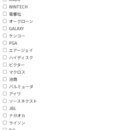
ARC対応
WINTECH
電響社
ハイレゾで絞り込む
オークローン
ハイレゾ対応
ハイレゾ非対応
GALAXY
ケンコー
VOD対応で絞り込む
PGA
エアージェイ
VOD対応
ハイディスク
ビクター
Dolby Atmosで絞り込む
マクロス
DolbyAtmos対応
池商
バルミューダ
DTS:Xで絞り込む
アイワ
DTS:X対応
DTS:X非対応
ソースネクスト
JBL
チャンネルで絞り込む
ナガオカ
ライソン
2.0ch