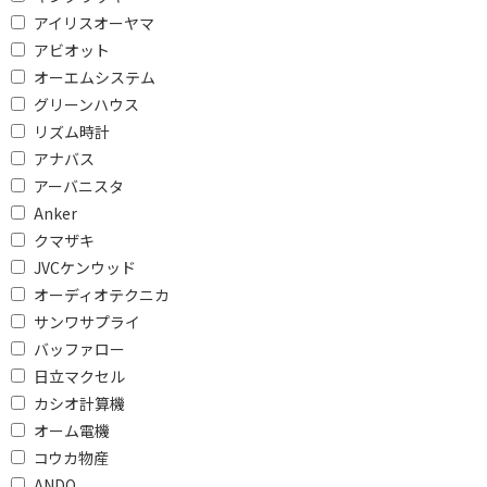
ワイドFM対応
ワイドFM非対応
アイリスオーヤマ
アビオット
防水・防滴で絞り込む
オーエムシステム
防水対応
防滴対応
グリーンハウス
リズム時計
防水・防滴対応
防水・防滴非対応
アナバス
アーバニスタ
受信バンドで絞り込む
Anker
ラジオ非対応
AM/FM
クマザキ
JVCケンウッド
接続端子で絞り込む
オーディオテクニカ
Lightning
USB
サンワサプライ
バッファロー
φ3.5mm ミニプラグ
φ2.5mm 超ミニプラグ
日立マクセル
ライトニング端子
カシオ計算機
オーム電機
ARCで絞り込む
コウカ物産
ANDO