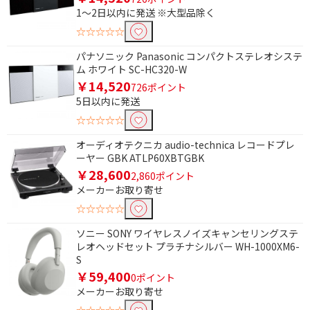
を除外して検索します。
1～2日以内に発送 ※大型品除く
☆☆☆☆☆
価格で絞り込む
パナソニック Panasonic コンパクトステレオシステ
円
~
ム ホワイト SC-HC320-W
￥14,520
726ポイント
円
5日以内に発送
☆☆☆☆☆
ブランド名で絞り込む
オーディオテクニカ audio-technica レコードプレ
Eolia（エオリア）
risora（リソラ）
ーヤー GBK ATLP60XBTGBK
￥28,600
2,860ポイント
電源で絞り込む
メーカーお取り寄せ
☆☆☆☆☆
バスパワー
充電式
ソニー SONY ワイヤレスノイズキャンセリングステ
電池
AC電源
レオヘッドセット プラチナシルバー WH-1000XM6-
S
便利&快適機能で絞り込む
￥59,400
0ポイント
メーカーお取り寄せ
ふろ水ポンプ
歩数計機能