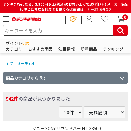
デンキチWebなら、3,300円以上(税込)のお買い上げで送料無料！メーカー保証
に準じた修理を何度でも使える延長保証！
※一部対象外あり
0
HOME
商品一覧ページ
オーディオ
ポイント
0pt
オーディオの商品一覧
カテゴリ
おすすめ商品
注目情報
新着商品
ランキング
全て
|
オーディオ
商品カテゴリから探す
942件
の商品が見つかりました
ソニー SONY サウンドバー HT-X8500