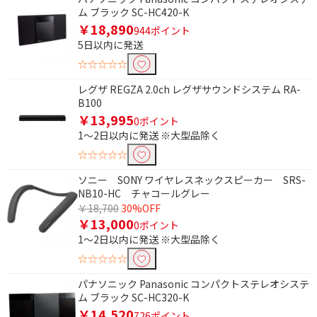
ム ブラック SC-HC420-K
￥18,890
944ポイント
5日以内に発送
☆☆☆☆☆
レグザ REGZA 2.0ch レグザサウンドシステム RA-
B100
￥13,995
0ポイント
1～2日以内に発送 ※大型品除く
☆☆☆☆☆
ソニー SONY ワイヤレスネックスピーカー SRS-
NB10-HC チャコールグレー
条件で絞り込む
￥18,700
30%OFF
￥13,000
0ポイント
1～2日以内に発送 ※大型品除く
フリーワードで絞り込む
☆☆☆☆☆
パナソニック Panasonic コンパクトステレオシステ
除外する
ム ブラック SC-HC320-K
除外する にチェックを入れると、指定したワード
￥14,520
726ポイント