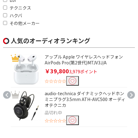
DJI
テクニクス
Bluetoothで絞り込む
ハクバ
Bluetooth対応
その他メーカー
ノイズキャンセリング機能で絞り込む
人気のオーディオランキング
ノイズキャンセリング
対応
アップル Apple ワイヤレスヘッドフォン
AirPods Pro(第2世代)MTJV3J/A
骨伝導で絞り込む
￥39,800
3,979ポイント
☆☆☆☆☆
骨伝導
audio-technica ダイナミックヘッドホン
Bluetoothマルチペアリングで絞り込む
ミニプラグ3.5mm ATH-AVC500 オーディ
オテクニカ
9台
3台
品切れ中
2台
非対応
☆☆☆☆☆
ヘッドホン