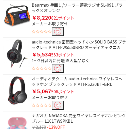
Bearmax 手回し/ソーラー蓄電ラジオ SL-091 ブラ
ック×オレンジ
￥8,220
821ポイント
メーカーお取り寄せ
☆☆☆☆☆
audio-technica 密閉型ヘッドホン SOLID BASS ブラ
ックレッド ATH-WS550BRD オーディオテクニカ
￥5,534
553ポイント
1～2日以内に発送 ※大型品除く
☆☆☆☆☆
オーディオテクニカ audio-technica ワイヤレスヘ
ッドホン ブラックレッド ATH-S220BT-BRD
￥5,067
506ポイント
条件で絞り込む
メーカーお取り寄せ
☆☆☆☆☆
フリーワードで絞り込む
ナガオカ NAGAOKA 完全ワイヤレスイヤホン ピンク
ブルー L101TWSPKBL
￥2,178
-13%OFF