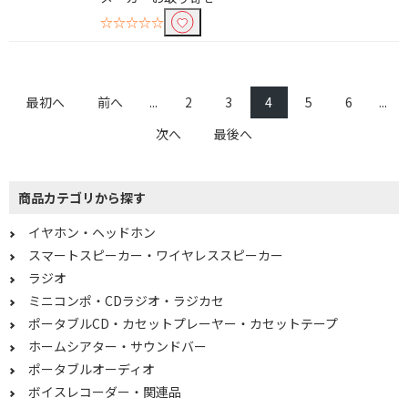
電源形式で絞り込む
☆☆☆☆☆
USB電源
ハイレゾ音源で絞り込む
最初へ
前へ
...
2
3
4
5
6
...
ハイレゾ対応
次へ
最後へ
サイズで絞り込む
商品カテゴリから探す
ポータブル型
イヤホン・ヘッドホン
接続方式で絞り込む
スマートスピーカー・ワイヤレススピーカー
ラジオ
φ3.5mmミニプラグ
φ3.5mm ミニプラグ
+USB
ミニコンポ・CDラジオ・ラジカセ
ポータブルCD・カセットプレーヤー・カセットテープ
機能で絞り込む
ホームシアター・サウンドバー
ポータブルオーディオ
ワイヤレス(左右分離)
ワイヤレス(左右コード)
ボイスレコーダー・関連品
ワイヤレス(ネックバン
骨伝導