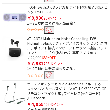
TOSHIBA 東芝 CDラジカセ ワイドFM対応 AUREX ピ
防水非対応
ンク TY-CDS9-P
￥8,990
76ポイント
奥行(外形・ハンドル除く)で絞り込む
1～2日以内に発送 ※大型品除く
451mm以上
☆☆☆☆☆
ATLANTA Multipoint Noise Cancelling TWS -
容量で絞り込む
Midnight Black アクティブノイズキャンセリング マ
ルチポイント接続 アンビエントサウンド機能 タッチ
16GB
内蔵容量なし
コントロール IPX4(防沫仕様) 専用アプリ有り
￥22,990
65%OFF
フタの種類で絞り込む
￥7,981
798ポイント
1～2日以内に発送 ※大型品除く
プッシュ式
☆☆☆☆☆
防水機能で絞り込む
オーディオテクニカ audio-technica ブルートゥー
スイヤホン カナル型グリーン ATH-CKS330XBT-GR
防水機能なし
防水
リモコン・マイク対応 /ワイヤレス(左右コード)
/Bluetooth
防滴
￥4,059
405ポイント
メーカーお取り寄せ