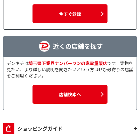
専用アプリで絞り込む
今すぐ登録
専用アプリ対応
専用アプリ非対応
ステレオ・モノラルで絞り込む
近くの店舗を探す
ステレオタイプ
モノラルタイプ
本体形状で絞り込む
デンキチは
埼玉県下業界ナンバーワンの家電量販店
です。実物を
見たい、より詳しい説明を聞きたいという方はぜひ最寄りの店舗
丸型
角型
をご利用ください。
ハンズフリー通話で絞り込む
店舗検索へ
ハンズフリー通話対応
ハンズフリー通話非対
応
オートスタンバイで絞り込む
ショッピングガイド
オートスタンバイ対応
オートスタンバイ非対
応