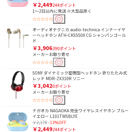
除外する
￥2,449
244ポイント
除外する にチェックを入れると、指定したワード
1～2日以内に発送 ※大型品除く
を除外して検索します。
☆☆☆☆☆
価格で絞り込む
オーディオテクニカ audio-technica インナーイヤ
ーヘッドホン ATH-CKS550X CG シャンパンゴール
円
~
ド
￥3,906
390ポイント
円
メーカーお取り寄せ
☆☆☆☆☆
ブランド名で絞り込む
SONY ダイナミック密閉型ヘッドホン 折りたたみ式
Eolia（エオリア）
risora（リソラ）
レッド MDR-ZX310R ソニー
￥3,042
0ポイント
電源で絞り込む
メーカーお取り寄せ
☆☆☆☆☆
バスパワー
充電式
ナガオカ NAGAOKA 完全ワイヤレスイヤホン ブルー
電池
AC電源
イエロー L101TWSBLYE
￥2,178
-13%OFF
便利&快適機能で絞り込む
￥2,449
244ポイント