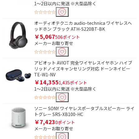
1～2日以内に発送 ※大型品除く
ふろ水ポンプ
歩数計機能
☆☆☆☆☆
高さで絞り込む
オーディオテクニカ audio-technica ワイヤレスヘ
ッドホン ブラック ATH-S220BT-BK
1400～1600mm未満
￥5,067
506ポイント
メーカーお取り寄せ
ドア数で絞り込む
☆☆☆☆☆
1ドア
アビオット AVIOT 完全ワイヤレスイヤホン ハイブ
リッドノイズキャンセリング対応 ドーンネイビー
電源方式で絞り込む
TE-W1-NV
￥14,355
1,435ポイント
コード式
AC電源
1～2日以内に発送 ※大型品除く
USB電源
USB電源・充電式
☆☆☆☆☆
ソニー SONY ワイヤレスポータブルスピーカー ライ
形状で絞り込む
トグレー SRS-XB100-HC
￥7,423
HDMI⇔MicroUSB
0ポイント
メーカーお取り寄せ
☆☆☆☆☆
防水で絞り込む