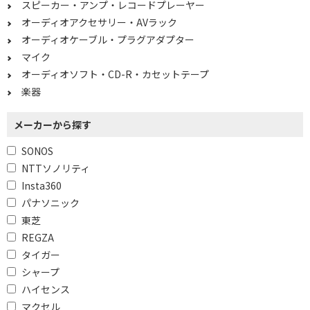
スピーカー・アンプ・レコードプレーヤー
ド)
オーディオアクセサリー・AVラック
オーディオケーブル・プラグアダプター
防塵・防水機能で絞り込む
マイク
防塵
オーディオソフト・CD-R・カセットテープ
楽器
Wi-Fi対応で絞り込む
メーカーから探す
非対応
SONOS
Bluetooth対応で絞り込む
NTTソノリティ
Insta360
対応
Bluetooth対応
パナソニック
Bluetooth非対応
東芝
REGZA
Wi-Fiで絞り込む
タイガー
シャープ
Wi-Fi対応
Wi-Fi非対応
ハイセンス
マクセル