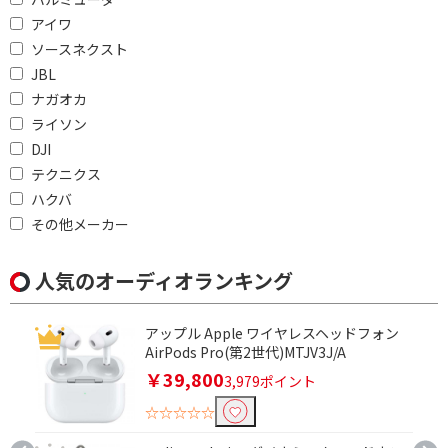
2.0ch
アイワ
ソースネクスト
Bluetoothで絞り込む
JBL
ナガオカ
Bluetooth対応
ライソン
DJI
ノイズキャンセリング機能で絞り込む
テクニクス
ノイズキャンセリング
ハクバ
対応
その他メーカー
骨伝導で絞り込む
人気のオーディオランキング
骨伝導
アップル Apple ワイヤレスヘッドフォン
Bluetoothマルチペアリングで絞り込む
AirPods Pro(第2世代)MTJV3J/A
￥39,800
3,979ポイント
9台
3台
☆☆☆☆☆
2台
非対応