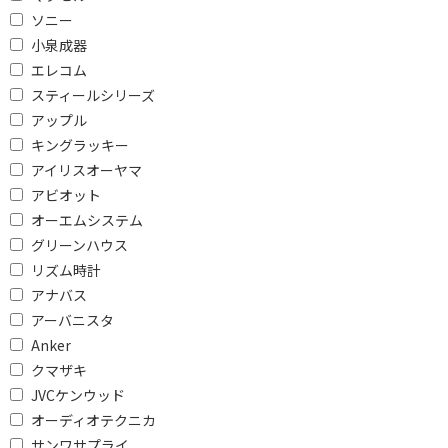
ワイドFMで絞り込む
ソニー
ワイドFM対応
ワイドFM非対応
小泉成器
エレコム
防水・防滴で絞り込む
スティールシリーズ
アップル
防水対応
防滴対応
キングラッキー
防水・防滴対応
防水・防滴非対応
アイリスオーヤマ
アビオット
受信バンドで絞り込む
オーエムシステム
ラジオ非対応
AM/FM
グリーンハウス
リズム時計
接続端子で絞り込む
アナバス
アーバニスタ
Lightning
USB
Anker
φ3.5mm ミニプラグ
φ2.5mm 超ミニプラグ
クマザキ
JVCケンウッド
ライトニング端子
オーディオテクニカ
サンワサプライ