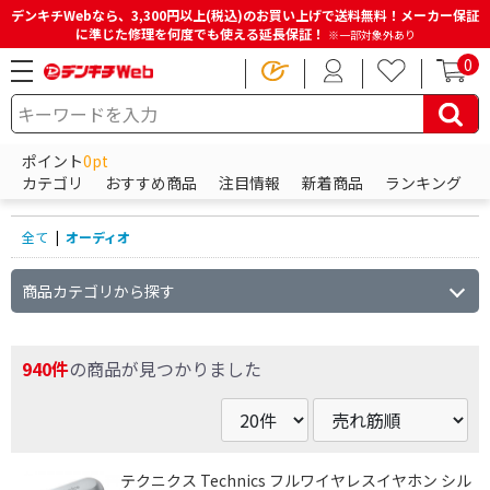
デンキチWebなら、3,300円以上(税込)のお買い上げで送料無料！メーカー保証
に準じた修理を何度でも使える延長保証！
※一部対象外あり
0
HOME
商品一覧ページ
オーディオ
ポイント
0pt
オーディオの商品一覧
カテゴリ
おすすめ商品
注目情報
新着商品
ランキング
全て
|
オーディオ
商品カテゴリから探す
940件
の商品が見つかりました
テクニクス Technics フルワイヤレスイヤホン シル