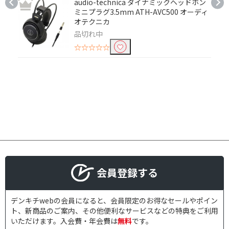
audio-technica ダイナミックヘッドホン
ヘッドホン
ミニプラグ3.5mm ATH-AVC500 オーディ
オテクニカ
充電端子で絞り込む
品切れ中
☆☆☆☆☆
microUSB
USB Type-C
ワイヤレス充電
ドライバで絞り込む
ダイナミック
リモコン・マイクで絞り込む
リモコン・マイク対応
リモコン対応
会員登録する
マイク対応
片耳使用で絞り込む
デンキチwebの会員になると、会員限定のお得なセールやポイン
ト、新商品のご案内、その他便利なサービスなどの特典をご利用
両耳可
片耳使用不可
いただけます。入会費・年会費は
無料
です。