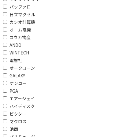
ARCで絞り込む
バッファロー
ARC対応
日立マクセル
カシオ計算機
ハイレゾで絞り込む
オーム電機
コウカ物産
ハイレゾ対応
ハイレゾ非対応
ANDO
WINTECH
VOD対応で絞り込む
電響社
VOD対応
オークローン
GALAXY
Dolby Atmosで絞り込む
ケンコー
DolbyAtmos対応
PGA
エアージェイ
DTS:Xで絞り込む
ハイディスク
ビクター
DTS:X対応
DTS:X非対応
マクロス
池商
チャンネルで絞り込む
バルミューダ