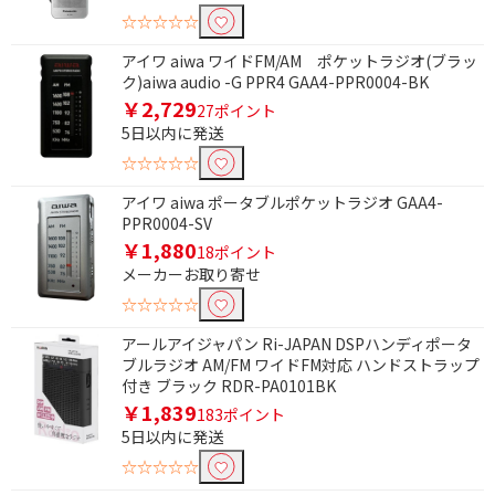
☆☆☆☆☆
アイワ aiwa ワイドFM/AM ポケットラジオ(ブラッ
ク)aiwa audio -G PPR4 GAA4-PPR0004-BK
￥2,729
27ポイント
5日以内に発送
☆☆☆☆☆
アイワ aiwa ポータブルポケットラジオ GAA4-
PPR0004-SV
￥1,880
18ポイント
メーカーお取り寄せ
条件で絞り込む
☆☆☆☆☆
アールアイジャパン Ri-JAPAN DSPハンディポータ
フリーワードで絞り込む
ブルラジオ AM/FM ワイドFM対応 ハンドストラップ
付き ブラック RDR-PA0101BK
￥1,839
183ポイント
5日以内に発送
除外する
除外する にチェックを入れると、指定したワード
☆☆☆☆☆
を除外して検索します。