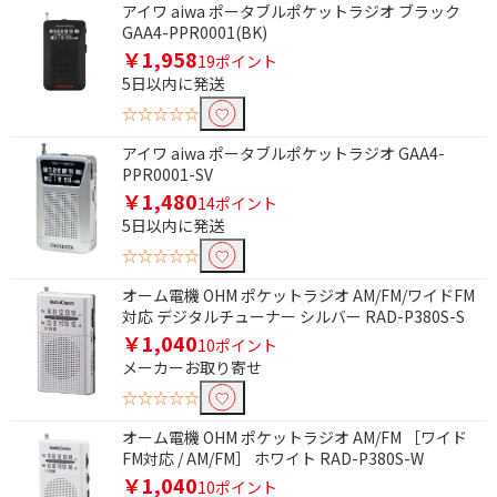
アイワ aiwa ポータブルポケットラジオ ブラック
価格で絞り込む
GAA4-PPR0001(BK)
￥1,958
19ポイント
円
~
5日以内に発送
☆☆☆☆☆
円
アイワ aiwa ポータブルポケットラジオ GAA4-
PPR0001-SV
ワイドFMで絞り込む
￥1,480
14ポイント
ワイドFM対応
5日以内に発送
☆☆☆☆☆
防水・防滴で絞り込む
オーム電機 OHM ポケットラジオ AM/FM/ワイドFM
防水・防滴非対応
対応 デジタルチューナー シルバー RAD-P380S-S
￥1,040
10ポイント
メーカーお取り寄せ
受信バンドで絞り込む
☆☆☆☆☆
AM/FM
オーム電機 OHM ポケットラジオ AM/FM ［ワイド
FM対応 / AM/FM］ ホワイト RAD-P380S-W
￥1,040
10ポイント