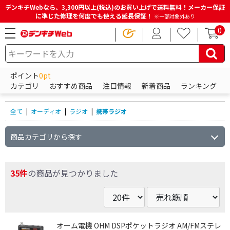
デンキチWebなら、3,300円以上(税込)のお買い上げで送料無料！メーカー保証
に準じた修理を何度でも使える延長保証！
※一部対象外あり
0
HOME
商品一覧ページ
オーディオ
ラジオ
携帯ラジオ
ポイント
0pt
携帯ラジオの商品一覧
カテゴリ
おすすめ商品
注目情報
新着商品
ランキング
全て
|
オーディオ
|
ラジオ
|
携帯ラジオ
商品カテゴリから探す
35件
の商品が見つかりました
オーム電機 OHM DSPポケットラジオ AM/FMステレ