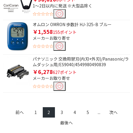
1～2日以内に発送 ※大型品除く
浄水機能
止水ボタン
☆☆☆☆☆
マッサージ機能
水流切替
オムロン OMRON 歩数計 HJ-325-B ブルー
ミスト
角度調整
￥1,558
155ポイント
メーカーお取り寄せ
イオンで絞り込む
☆☆☆☆☆
イオン発生機能あり
有
パナソニック 交換用替刃(内刃+外刃)/Panasonic/ラ
ムダッシュ用/ES9040/4549980490839
無
￥6,278
627ポイント
メーカーお取り寄せ
タイマーで絞り込む
☆☆☆☆☆
無
電源方式で絞り込む
前へ
1
2
3
4
5
...
次へ
コードレス式
コード式
最後へ
AC電源
コンセント式