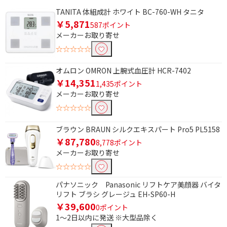
TANITA 体組成計 ホワイト BC-760-WH タニタ
￥5,871
587ポイント
メーカーお取り寄せ
☆☆☆☆☆
オムロン OMRON 上腕式血圧計 HCR-7402
￥14,351
1,435ポイント
メーカーお取り寄せ
☆☆☆☆☆
ブラウン BRAUN シルクエキスパート Pro5 PL5158
￥87,780
8,778ポイント
メーカーお取り寄せ
☆☆☆☆☆
パナソニック Panasonic リフトケア美顔器 バイタ
リフト ブラシ グレージュ EH-SP60-H
￥39,600
0ポイント
1～2日以内に発送 ※大型品除く