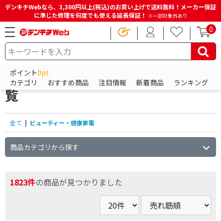
デンキチWebなら、3,300円以上(税込)のお買い上げで送料無料！メーカー保証
に準じた修理を何度でも使える延長保証！
※一部対象外あり
0
HOME
商品一覧ページ
ビューティー・健康家電
ポイント
0pt
ビューティー・健康家電の商品一
カテゴリ
おすすめ商品
注目情報
新着商品
ランキング
覧
全て
|
ビューティー・健康家電
商品カテゴリから探す
1823件
の商品が見つかりました