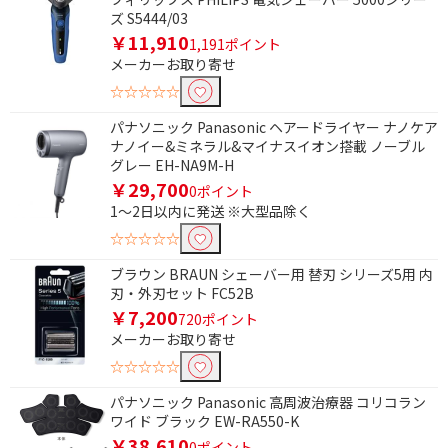
ズ S5444/03
交流充電式
電池
￥11,910
1,191ポイント
AC電源
コンセント式
メーカーお取り寄せ
☆☆☆☆☆
便利&快適機能で絞り込む
パナソニック Panasonic ヘアードライヤー ナノケア
フタ自動開閉
清潔・除菌機能
ナノイー&ミネラル&マイナスイオン搭載 ノーブル
グレー EH-NA9M-H
着座センサー
着信通知機能
￥29,700
0ポイント
メール通知機能
防水機能
1～2日以内に発送 ※大型品除く
☆☆☆☆☆
歩数計機能
血中酸素ウェルネス機
能
ブラウン BRAUN シェーバー用 替刃 シリーズ5用 内
刃・外刃セット FC52B
睡眠計測機能
ハンズフリー通話機能
￥7,200
720ポイント
防塵機能
気圧センサー
メーカーお取り寄せ
☆☆☆☆☆
消費カロリー計測機能
音声アシスト機能
パナソニック Panasonic 高周波治療器 コリコラン
コーチング機能
座りがち注意
ワイド ブラック EW-RA550-K
心拍センサー
節水効果
￥38,610
0ポイント