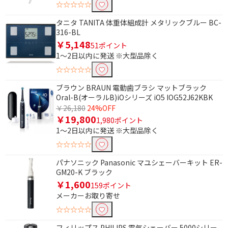
☆☆☆☆☆
条件で絞り込む
タニタ TANITA 体重体組成計 メタリックブルー BC-
316-BL
フリーワードで絞り込む
￥5,148
51ポイント
1～2日以内に発送 ※大型品除く
☆☆☆☆☆
除外する
除外する にチェックを入れると、指定したワード
ブラウン BRAUN 電動歯ブラシ マットブラック
を除外して検索します。
Oral-B(オーラルB)iOシリーズ iO5 IOG52J62KBK
￥26,180
24%OFF
価格で絞り込む
￥19,800
1,980ポイント
1～2日以内に発送 ※大型品除く
円
~
☆☆☆☆☆
円
パナソニック Panasonic マユシェーバーキット ER-
GM20-K ブラック
￥1,600
電源で絞り込む
159ポイント
メーカーお取り寄せ
100V
電池式
☆☆☆☆☆
充電式
交流（コード）式
フィリップス PHILIPS 電気シェーバー 5000シリー