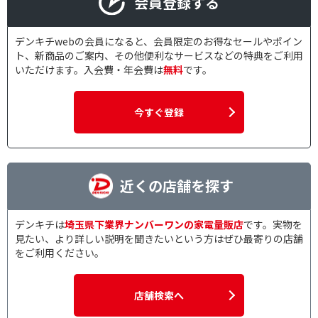
会員登録する
防水(ヘアカッター)で絞り込む
防水対応
デンキチwebの会員になると、会員限定のお得なセールやポイン
ト、新商品のご案内、その他便利なサービスなどの特典をご利用
いただけます。入会費・年会費は
無料
です。
刃の枚数で絞り込む
1枚刃
2枚刃
今すぐ登録
3枚刃
4枚刃
5枚刃
6枚刃
回転刃
近くの店舗を探す
洗浄方式で絞り込む
デンキチは
埼玉県下業界ナンバーワンの家電量販店
です。実物を
自動洗浄
水洗い対応
見たい、より詳しい説明を聞きたいという方はぜひ最寄りの店舗
をご利用ください。
駆動方式で絞り込む
往復式
回転式
店舗検索へ