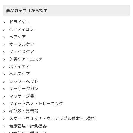
充電式
電池式
商品カテゴリから探す
AC電源・充電式
USB電源・充電式
ドライヤー
USB電源専用
乾電池式
ヘアアイロン
交流式（コード式）
交流（コード）式
ヘアケア
オーラルケア
充電式（コードレス）
交流充電式
フェイスケア
充電・交流式両用
交流式
美容ケア・エステ
乾電池
ボディケア
ヘルスケア
タイプで絞り込む
シャワーヘッド
マッサージガン
据え置き型
置き型
マッサージ機
エア型
振動型
フィットネス・トレーニング
補聴器・集音器
消費電力で絞り込む
スマートウォッチ・ウェアラブル端末・歩数計
健康管理・計測機器
1000W以上
500W未満