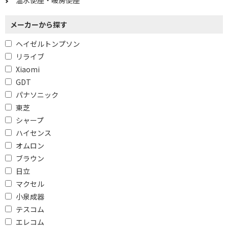
温水便座・暖房便座
1300W
1250W
メーカーから探す
1200W
1000W
900W
800W
ヘイゼルトンプソン
リライブ
700W
650W
Xiaomi
500W
GDT
パナソニック
防水で絞り込む
東芝
シャープ
防水対応
防水非対応
ハイセンス
オムロン
周波数（㎐）で絞り込む
ブラウン
50/60Hz
日立
マクセル
種類で絞り込む
小泉成器
テスコム
その他
頭皮洗浄ブラシ
エレコム