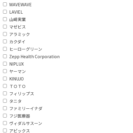
本体重量で絞り込む
WAVEWAVE
LAVIEL
500g未満
山崎実業
マゼビス
Bluetooth対応で絞り込む
アラミック
非対応
Bluetooth対応
カクダイ
Bluetooth非対応
ヒーローグリーン
Zepp Health Corporation
本体重さで絞り込む
NIPLUX
ヤーマン
200g以下
KINUJO
ＴＯＴＯ
防水対応で絞り込む
フィリップス
防水対応
タニタ
ファミリーイナダ
キャスターで絞り込む
フジ医療器
ヴィダルサスーン
有
無
アピックス