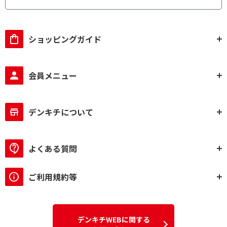
種類(美顔器)で絞り込む
スチーマー美顔器
超音波美顔器
ショッピングガイド
イオン導入美顔器
ローラー美顔器
EMS美顔器
LED美顔器
会員メニュー
海外対応で絞り込む
国内・海外対応
国内専用
デンキチについて
脱毛方式で絞り込む
よくある質問
フラッシュ式
角度調整で絞り込む
ご利用規約等
有
無
カートリッジ交換で絞り込む
デンキチWEBに関する