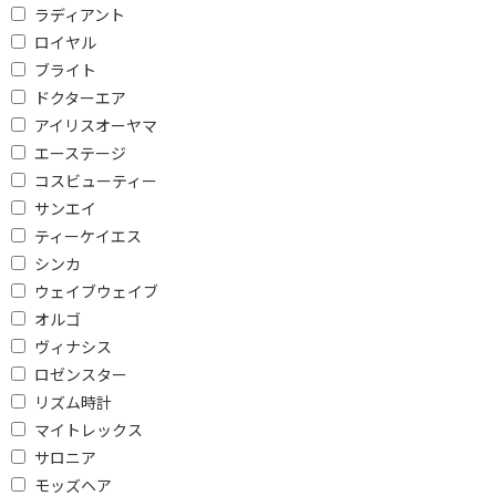
ヘッドスパ
フェイスシェーバー
ラディアント
眉毛シェーバー
鼻毛カッター
ロイヤル
ブライト
耳毛カッター
替刃
ドクターエア
角質ケア
フットマッサージャー
アイリスオーヤマ
エーステージ
ハンディマッサージャ
マッサージシート
ー
コスビューティー
サンエイ
ネックマッサージャー
振動マッサージャー
ティーケイエス
腰マッサージャー
アイマッサージャー
シンカ
ウェイブウェイブ
アルコールチェッカー
単3電池
オルゴ
単4電池
単3形 充電池
ヴィナシス
収納ケース
ボディシェーバー
ロゼンスター
リズム時計
ミラー
替えブラシ
マイトレックス
フェイスケア
サロニア
モッズヘア