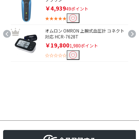
￥4,939
49ポイント
パイプ径で絞り込む
★★★★★
25mm
26mm
オムロン OMRON 上腕式血圧計 コネクト
30mm
32mm
対応 HCR-7628T
38mm
￥19,800
1,980ポイント
☆☆☆☆☆
ストレートプレート幅で絞り込む
20mm以下
21mm以上30mm以下
21～30mm
31mm以上
最高温度で絞り込む
140℃以下
161～170℃
171～180℃
181～200℃
200℃
201℃以上