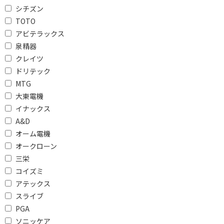
シチズン
BLDCモーター搭載(次世代ドライヤー)で絞
TOTO
り込む
アビテラックス
BLDCモーター搭載
BLDCモーター非搭載
泉精器
クレイツ
マイナスイオンで絞り込む
ドリテック
有
無
MTG
大東電機
自動温度調整機能で絞り込む
イナックス
A&D
自動温度調整機能あり
自動温度調整機能なし
オーム電機
オークローン
使用可能電圧で絞り込む
三栄
AC100-240V
AC100-120V/200-240V
コイズミ
アテックス
AC100-120V/220-240V
AC100V
スライブ
AC100V-240V
AC100V～240V
PGA
ソニッケア
その他電圧