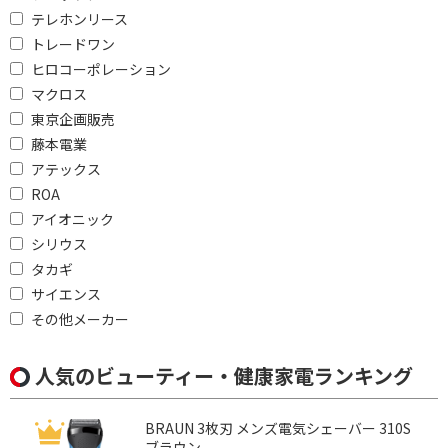
テレホンリース
折りたたみで絞り込む
トレードワン
ヒロコーポレーション
可
不可
マクロス
東京企画販売
軽量タイプ(500g未満)で絞り込む
藤本電業
軽量タイプ(500g未満)
アテックス
ROA
大風量モデル(1.5m3/分以上)で絞り込む
アイオニック
シリウス
大風量モデル(1.5m3/分
タカギ
以上)
サイエンス
その他メーカー
カール筒幅で絞り込む
21～25mm
26～30mm
人気のビューティー・健康家電ランキング
31～35mm
36～40mm
BRAUN 3枚刃 メンズ電気シェーバー 310S
約26mm
約32mm
ブラウン