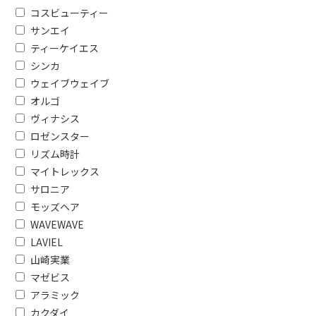
便利&快適機能で絞り込む
コスビューティー
サンエイ
フタ自動開閉
清潔・除菌
ティーケイエス
歩数計機能
血中酸素ウェ
シンカ
能
ウェイブウェイブ
オルゴ
消費カロリー計測機能
音声アシス
ヴィナシス
浄水機能
止水ボタ
ロゼンスター
リズム時計
イオンで絞り込む
マイトレックス
イオン発生機能あり
有
サロニア
モッズヘア
タイマーで絞り込む
WAVEWAVE
LAVIEL
無
山崎実業
マゼビス
電源方式で絞り込む
アラミック
コードレス式
コード
カクダイ