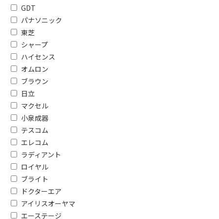
GDT
パナソニック
東芝
シャープ
ハイセンス
フリーワードで絞り込む
オムロン
ブラウン
日立
除外する
マクセル
除外する にチェックを入れると、指
小泉成器
価格で絞り込む
テスコム
エレコム
円
~
ラディアント
ロイヤル
電源で絞り込む
ブライト
100V
電池式
ドクターエア
アイリスオーヤマ
AC電源
コンセン
エーステージ