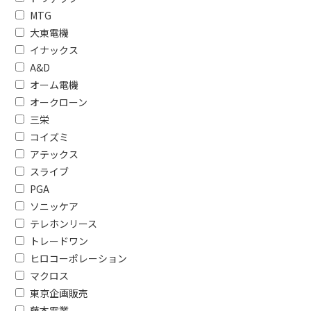
MTG
種類で絞り込む
大東電機
イナックス
その他
頭皮洗浄ブ
A&D
耳毛カッター
替刃
オーム電機
オークローン
ネックマッサージャー
振動マッサー
三栄
コイズミ
単4電池
単3形 充
アテックス
フェイスケア
スライブ
PGA
本体重量で絞り込む
ソニッケア
テレホンリース
500g未満
トレードワン
Bluetooth対応で絞り込む
ヒロコーポレーション
マクロス
非対応
Bluetoo
東京企画販売
藤本電業