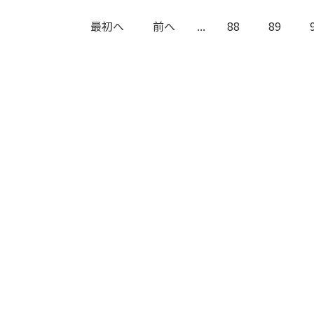
最初へ
前へ
...
88
89