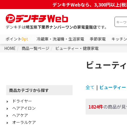
デンキチWebなら、3,300円以
デンキチは
埼玉県下業界ナンバーワンの家電量販店
です。
ポイント
0pt
冷蔵庫・洗濯機・生活家電
季節家電
キッチ
HOME
商品一覧ページ
ビューティー・健康家電
ビューテ
全て
|
ビューティー
商品カテゴリから探す
ドライヤー
1824件
の商品が見
ヘアアイロン
ヘアケア
オーラルケア