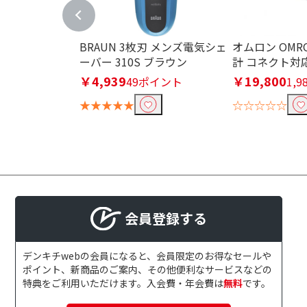
自動温度調整機能あり
自動温度調整
BRAUN 3枚刃 メンズ電気シェ
オムロン OMR
使用可能電圧で絞り込む
ーバー 310S ブラウン
計 コネクト対応 
AC100-240V
AC100-120V
￥4,939
￥19,800
49ポイント
1,
240V
★★★★★
☆☆☆☆☆
その他電圧
折りたたみで絞り込む
可
不可
軽量タイプ(500g未満)で絞り込
会員登録する
軽量タイプ(500g未
満)
デンキチwebの会員になると、会員限定のお得なセールや
ポイント、新商品のご案内、その他便利なサービスなどの
大風量モデル(1.5m3/分以上)
特典をご利用いただけます。入会費・年会費は
無料
です。
大風量モデル(1.5m3/