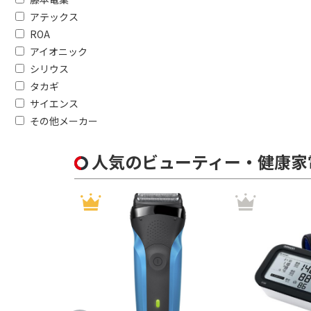
本体重さで絞り込む
アテックス
200g以下
ROA
アイオニック
防水対応で絞り込む
シリウス
タカギ
防水対応
サイエンス
その他メーカー
キャスターで絞り込む
有
無
人気のビューティー・健康家
BLDCモーター搭載(次世代ドラ
BLDCモーター搭載
BLDCモータ
マイナスイオンで絞り込む
有
無
自動温度調整機能で絞り込む