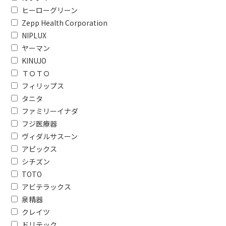
ヒーローグリーン
AC電源・充電式
USB電源・
Zepp Health Corporation
充電式（コードレス）
交流充電
NIPLUX
ヤーマン
タイプで絞り込む
KINUJO
ＴＯＴＯ
据え置き型
置き型
フィリップス
消費電力で絞り込む
タニタ
ファミリーイナダ
1000W以上
500W未
フジ医療器
900W
800W
ヴィダルサスーン
アピックス
防水で絞り込む
シチズン
TOTO
防水対応
防水非対
アビテラックス
泉精器
周波数（㎐）で絞り込む
クレイツ
50/60Hz
ドリテック