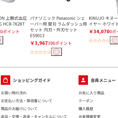
機能なし
ON 上腕式血圧
パナソニック Panasonic シェ
KINUJO キ
HCR-7628T
ーバー用 替刃 ラムダッシュ用
イヤー ホワイト 
セット 内刃・外刃セット
/200-
AC100-120V/220-
AC100V
AC10
￥34,070
980ポイント
0ポ
ES9013
240V
☆☆☆☆☆
￥3,967
396ポイント
☆☆☆☆☆
ショッピングガイド
会員メニュー
む
お買い物の流れ
お気に入り商品
お支払い方法・領収書について
クーポン
で絞り込む
商品のお届けについて
購入履歴
返品・交換・返金・キャンセルについて
会員情報変更