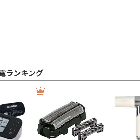
電ランキング
イヤー)で絞り込む
ー非搭載