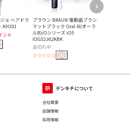
ヌージョ ヘアドラ
ブラウン BRAUN 電動歯ブラシ
パナソニック Pan
KH301
マットブラック Oral-B(オーラ
吸引 スポット
ルB)iOシリーズ iO5
調 EH-SC10-E
0V-240V
AC100V～240V
イント
IOG52J62KBK
￥3,060
305
品切れ中
☆☆☆☆☆
☆☆☆☆☆
デンキチについて
会社概要
店舗情報
採用情報