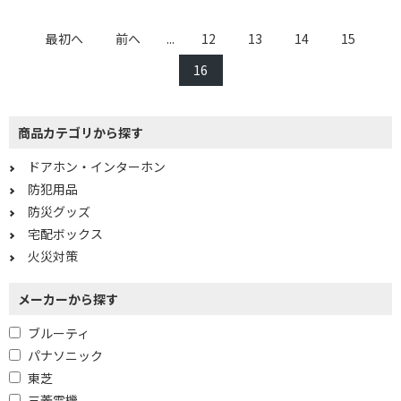
最初へ
前へ
...
12
13
14
15
16
商品カテゴリから探す
ドアホン・インターホン
防犯用品
防災グッズ
宅配ボックス
条件で絞り込む
火災対策
フリーワードで絞り込む
メーカーから探す
ブルーティ
パナソニック
除外する
東芝
除外する にチェックを入れると、指定したワード
三菱電機