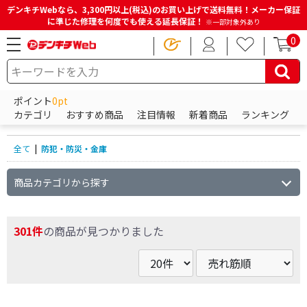
デンキチWebなら、3,300円以上(税込)のお買い上げで送料無料！メーカー保証
に準じた修理を何度でも使える延長保証！
※一部対象外あり
0
HOME
商品一覧ページ
防犯・防災・金庫
ポイント
0pt
防犯・防災・金庫の商品一覧
カテゴリ
おすすめ商品
注目情報
新着商品
ランキング
全て
|
防犯・防災・金庫
商品カテゴリから探す
301件
の商品が見つかりました