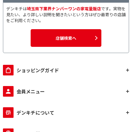
デンキチは
埼玉県下業界ナンバーワンの家電量販店
です。実物を
広角レンズ機能で絞り込む
見たい、より詳しい説明を聞きたいという方はぜひ最寄りの店舗
をご利用ください。
有
店舗検索へ
スマートフォン連動機能で絞り込む
有
無
ボイスチェンジ機能で絞り込む
ショッピングガイド
無
SDカード録画機能で絞り込む
会員メニュー
有
デンキチについて
タッチパネル液晶機能で絞り込む
有
無