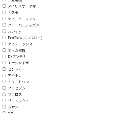
を除外して検索します。
アイリスオーヤマ
価格で絞り込む
ナスタ
ティーピーリンク
円
~
グローバルジャパン
Jackery
円
EcoFlow(エコフロー)
アビテラックス
電源で絞り込む
オーム電機
電池式
充電式
DXアンテナ
AC電源
エナジャイザー
セントリー
電源方式で絞り込む
アイホン
トレードワン
AC電源
充電式
プロセブン
電池式
ソーラー式
マクロス
リーベックス
人感センサーで絞り込む
ムサシ