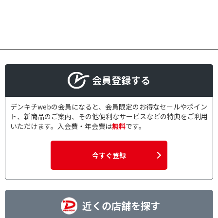
ラ
屋外用（防滴・防水）
ワイヤレス監視カメ
監視カメラ
ラ・アクセサリー
ネットワークカメラ
首振りで絞り込む
会員登録する
無し
デンキチwebの会員になると、会員限定のお得なセールやポイン
有線・無線で絞り込む
ト、新商品のご案内、その他便利なサービスなどの特典をご利用
いただけます。入会費・年会費は
無料
です。
有線
無線
今すぐ登録
有効画素数で絞り込む
800万以下
ハンズフリー通話で絞り込む
近くの店舗を探す
ハンズフリー通話対応