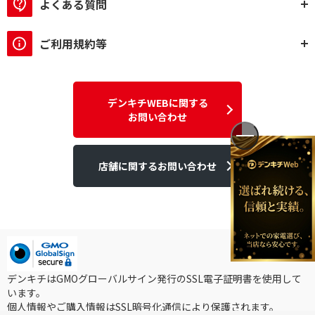
よくある質問
録画機能（静止画）で絞り込む
ご利用規約等
有
室内通話機能で絞り込む
デンキチWEBに関する
有
無
お問い合わせ
LEDライト機能で絞り込む
有
店舗に関するお問い合わせ
ライトの色で絞り込む
白色
電球色
AC出力ポート数で絞り込む
デンキチはGMOグローバルサイン発行のSSL電子証明書を使用して
6ポート
4ポート
います。
個人情報やご購入情報はSSL暗号化通信により保護されます。
3ポート
2ポート