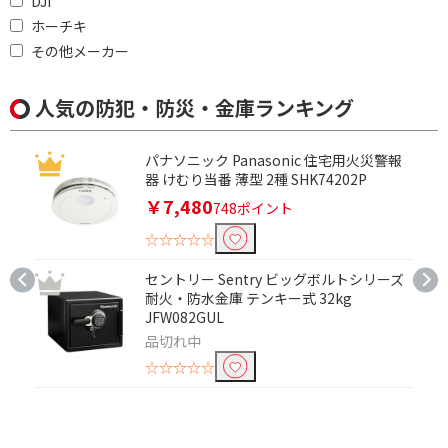
DJI
人感センサー付き
人感センサー有
ホーチキ
その他メーカー
防水で絞り込む
防水対応
防水非対応
人気の防犯・防災・金庫ランキング
電球種類で絞り込む
パナソニック Panasonic 住宅用火災警報
LED電球
器 けむり当番 薄型 2種 SHK74202P
￥7,480
748ポイント
照度(明るさ)センサーで絞り込む
☆☆☆☆☆
照度センサー有
セントリー Sentry ビッグボルトシリーズ
耐火・防水金庫 テンキー式 32kg
点滅機能(センサーライト)で絞り込む
JFW082GUL
品切れ中
点滅機能無
点滅機能有
☆☆☆☆☆
種類で絞り込む
その他
防犯カメラ・監視カメ