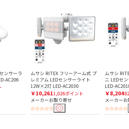
条件で絞り込む
定したワードを除外して検索します。
EDセンサーラ
ムサシ RITEX フリーアーム式 プ
ムサシ RI
-AC206
レミアム LEDセンサーライト
ニ LEDセ
円
12W×2灯 LED-AC2030
LED-AC201
ト
￥10,261
￥8,204
1,026ポイント
8
メーカーお取り寄せ
メーカーお
AC電源
☆☆☆☆☆
☆☆☆☆☆