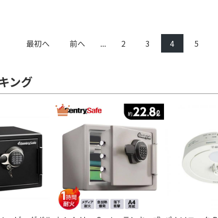
最初へ
前へ
...
2
3
4
5
キング
ト
3ポート
2ポート
1