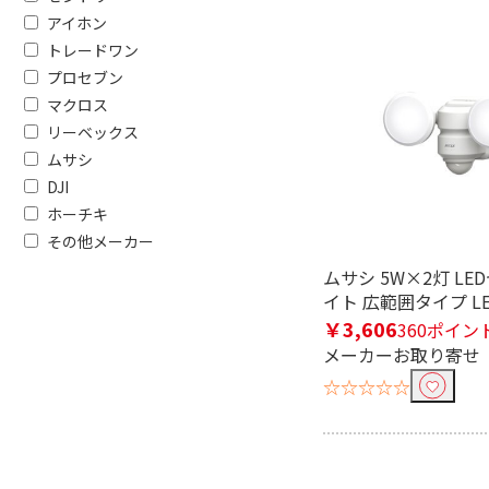
アイホン
トレードワン
プロセブン
マクロス
フリーワードで絞り込む
リーベックス
ムサシ
DJI
除外する
ホーチキ
除外する にチェックを入れると、指
その他メーカー
価格で絞り込む
ムサシ 5W×2灯 L
イト 広範囲タイプ LED
円
~
￥3,606
360ポイン
メーカーお取り寄せ
電源で絞り込む
☆☆☆☆☆
電池式
充電式
電源方式で絞り込む