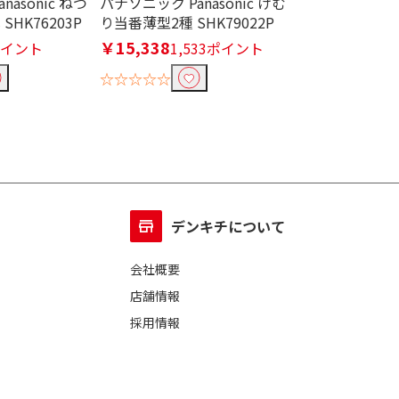
asonic ねつ
パナソニック Panasonic けむ
パナソニック Pan
HK76203P
り当番薄型2種 SHK79022P
ヤレステレビドア
SGZ20L
￥15,338
ポイント
1,533ポイント
￥15,246
1,
☆☆☆☆☆
☆☆☆☆☆
デンキチについて
会社概要
店舗情報
採用情報