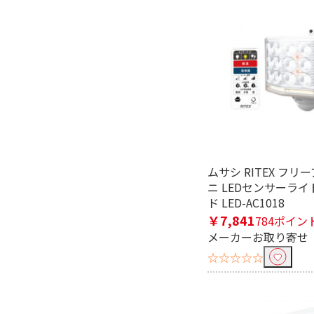
AC電源
充電式
人感センサーで絞り込む
人感センサー付き
人感センサ
防水で絞り込む
防水対応
防水非対
電球種類で絞り込む
ムサシ RITEX フリ
LED電球
ニ LEDセンサーライ
ド LED-AC1018
￥7,841
784ポイン
照度(明るさ)センサーで絞り込
メーカーお取り寄せ
照度センサー有
☆☆☆☆☆
点滅機能(センサーライト)で絞
点滅機能無
点滅機能