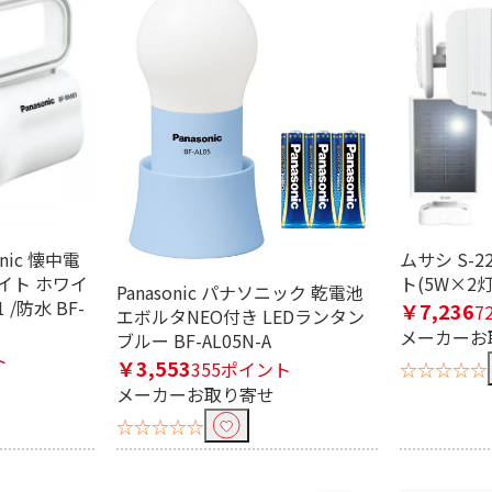
監視カメ
屋外用（防滴・防水）
ワイヤレス監視カメ
ネット
監視カメラ
ラ・アクセサリー
nic 懐中電
ムサシ S-2
イト ホワイ
ト(5W×2灯)
Panasonic パナソニック 乾電池
 /防水 BF-
￥7,236
7
エボルタNEO付き LEDランタン
メーカーお
ブルー BF-AL05N-A
ト
￥3,553
☆☆☆☆☆
355ポイント
メーカーお取り寄せ
☆☆☆☆☆