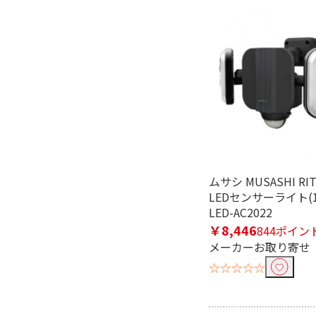
広角レンズ機能で絞り込む
有
スマートフォン連動機能で絞り
有
無
ボイスチェンジ機能で絞り込む
無
ムサシ MUSASHI RI
LEDセンサーライト(1
SDカード録画機能で絞り込む
LED-AC2022
￥8,446
844ポイン
有
メーカーお取り寄せ
☆☆☆☆☆
タッチパネル液晶機能で絞り込
有
無