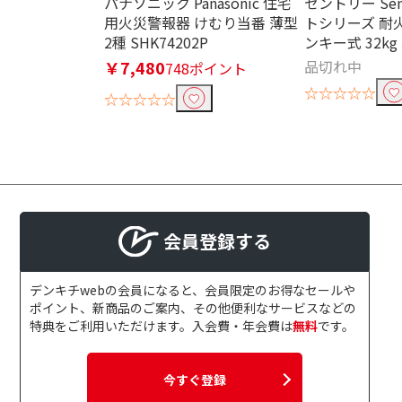
パナソニック Panasonic 住宅
セントリー Sen
USB Type-A出力ポート数で絞
用火災警報器 けむり当番 薄型
トシリーズ 耐
4ポート
3ポー
2種 SHK74202P
ンキー式 32kg 
￥7,480
品切れ中
748ポイント
USB Type-C出力ポート数で絞
☆☆☆☆☆
☆☆☆☆☆
2ポート
1ポー
パススルー機能で絞り込む
パススルー機能対応
シガーソケット出力で絞り込む
会員登録する
シガーソケット出力対
応
デンキチwebの会員になると、会員限定のお得なセールや
ポイント、新商品のご案内、その他便利なサービスなどの
特典をご利用いただけます。入会費・年会費は
無料
です。
ソーラー充電で絞り込む
ソーラー充電対応
ソーラー充電
今すぐ登録
ーラーパネル