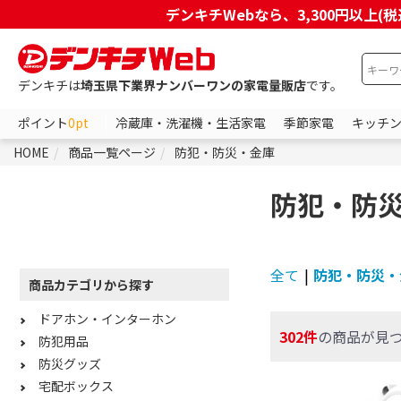
デンキチWebなら、3,300円以
デンキチは
埼玉県下業界ナンバーワンの家電量販店
です。
ポイント
0pt
冷蔵庫・洗濯機・生活家電
季節家電
キッチ
HOME
商品一覧ページ
防犯・防災・金庫
防犯・防
全て
|
防犯・防災・
商品カテゴリから探す
ドアホン・インターホン
302件
の商品が見
防犯用品
防災グッズ
宅配ボックス