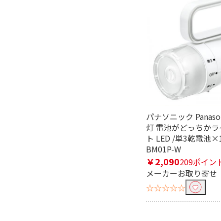
種類で絞り込む
その他
防犯カメラ・
ラ
首振りで絞り込む
無し
有線・無線で絞り込む
パナソニック Panaso
灯 電池がどっちかラ
有線
無線
ト LED /単3乾電池×1
BM01P-W
有効画素数で絞り込む
￥2,090
209ポイン
メーカーお取り寄せ
800万以下
☆☆☆☆☆
ハンズフリー通話で絞り込む
ハンズフリー通話対応