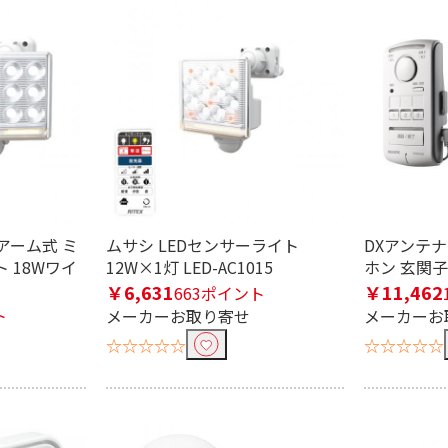
電池式
ソーラー式
ー有
応
ーアーム式 ミ
ムサシ LEDセンサーライト
DXアンテ
ト 18Wワイ
12W×1灯 LED-AC1015
ホン 玄関子
￥6,631
￥11,462
663ポイント
ト
む
メーカーお取り寄せ
メーカーお
☆☆☆☆☆
☆☆☆☆☆
り込む
有