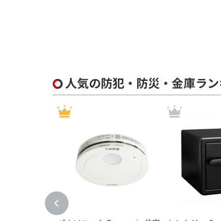
録画機能（静止画）で絞り込む
有
室内通話機能で絞り込む
有
無
人気の防犯・防災・金庫ラン
LEDライト機能で絞り込む
有
ライトの色で絞り込む
白色
電球色
AC出力ポート数で絞り込む
6ポート
4ポー