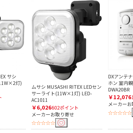
込む
TEX サシ
DXアンテ
1W×2灯)
ホン 室内
ムサシ MUSASHI RITEX LEDセン
DWA20BR
サーライト(11W×1灯) LED-
￥12,076
ト
AC1011
メーカーお
￥6,026
602ポイント
☆☆☆☆☆
メーカーお取り寄せ
む
☆☆☆☆☆