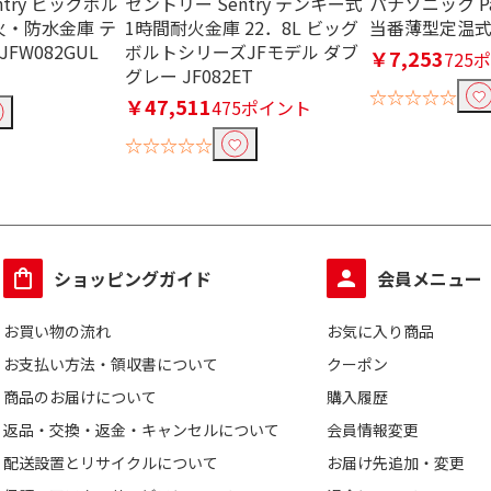
try ビッグボル
セントリー Sentry テンキー式
パナソニック Pan
り込む
火・防水金庫 テ
1時間耐火金庫 22．8L ビッグ
当番薄型定温式 S
ト
2ポート
1ポート
JFW082GUL
ボルトシリーズJFモデル ダブ
￥7,253
725
グレー JF082ET
☆☆☆☆☆
り込む
￥47,511
475ポイント
ト
☆☆☆☆☆
ショッピングガイド
会員メニュー
お買い物の流れ
お気に入り商品
お支払い方法・領収書について
クーポン
商品のお届けについて
購入履歴
返品・交換・返金・キャンセルについて
会員情報変更
対応(ソ
ソーラー充電非対応
配送設置とリサイクルについて
お届け先追加・変更
別売り)