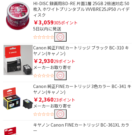
HI-DISC 録画用BD-RE 片面1層 25GB 2倍速対応 50
枚入 ホワイトプリンタブル VVVBRE25JP50 ハイデ
ィスク
条件で絞り込む
￥3,059
305ポイント
5日以内に発送
フリーワードで絞り込む
☆☆☆☆☆
Canon 純正FINEカートリッジ ブラック BC-310 キ
ヤノン(キャノン)
除外する
￥2,930
29ポイント
除外する にチェックを入れると、指定したワード
メーカーお取り寄せ
を除外して検索します。
☆☆☆☆☆
価格で絞り込む
Canon 純正FINEカートリッジ 3色カラー BC-341 キ
ヤノン(キャノン)
円
~
￥2,360
23ポイント
メーカーお取り寄せ
円
☆☆☆☆☆
種類で絞り込む
キヤノン Canon FINEカートリッジ BC-361XL カラ
ー
マルチラベル
宛名・表示ラベル