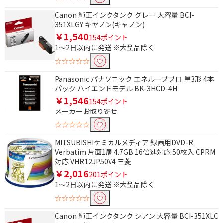
用紙サイズで絞り込む
Canon 純正インクタンク グレー 大容量 BCI-
351XLGY キヤノン(キャノン)
L判～A4
￥1,540
154ポイント
1～2日以内に発送 ※大型品除く
自動両面プリントで絞り込む
☆☆☆☆☆
対応
Panasonic パナソニック エネループプロ 単3形 4本
パック ハイエンドモデル BK-3HCD-4H
￥1,546
給紙方式で絞り込む
154ポイント
メーカーお取り寄せ
前面
☆☆☆☆☆
無線・有線LANで絞り込む
MITSUBISHIケミカルメディア 録画用DVD-R
Verbatim 片面1層 4.7GB 16倍速対応 50枚入 CPRM
無線
対応 VHR12JP50V4 三菱
￥2,016
201ポイント
1～2日以内に発送 ※大型品除く
スマホ接続で絞り込む
☆☆☆☆☆
対応
Canon 純正インクタンク シアン 大容量 BCI-351XLC