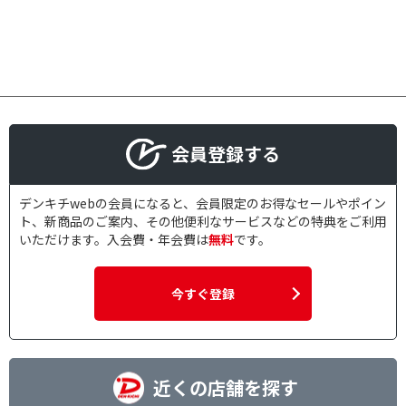
11枚～20枚
21枚～50枚
1本
2本
4本
8本
10本
12本
6～10本
11～20本
会員登録する
1個
2～3個
4～5個
デンキチwebの会員になると、会員限定のお得なセールやポイン
ト、新商品のご案内、その他便利なサービスなどの特典をご利用
いただけます。入会費・年会費は
無料
です。
記録容量で絞り込む
25GB
50GB
今すぐ登録
100GB
対応倍速で絞り込む
1～4倍速
1～2倍速
近くの店舗を探す