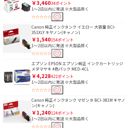
￥3,460
34ポイント
メディアラベル
BD-R
1～2日以内に発送 ※大型品除く
☆☆☆☆☆
BD-RE
単1電池
Canon 純正インクタンク イエロー 大容量 BCI-
単2電池
単3電池
351XLY キヤノン(キャノン)
単4電池
単5電池
￥1,540
154ポイント
1～2日以内に発送 ※大型品除く
9V角形 乾電池
アルカリ
☆☆☆☆☆
リチウム
酸化銀
エプソン EPSON エプソン純正 インクカートリッジ
空気亜鉛
単1形 充電池
メダマヤキ 4色パック MED-4CL
￥4,228
422ポイント
単2形 充電池
単3形 充電池
1～2日以内に発送 ※大型品除く
単4形 充電池
カメラ用電池
☆☆☆☆☆
補聴器用電池
Canon 純正インクタンク マゼンタ BCI-381M キヤノ
ン(キャノン)
インク色数で絞り込む
￥1,240
124ポイント
1～2日以内に発送 ※大型品除く
4色
☆☆☆☆☆