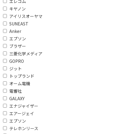
エレコム
マット
普通紙
キヤノン
スーパーファイン
その他
アイリスオーヤマ
SUNEAST
光沢
スーパーハイグレード
Anker
絹目
フィルム
エプソン
ブラザー
水に強い
三菱化学メディア
GOPRO
枚数で絞り込む
ジット
10枚未満
10枚～19枚
トップランド
20枚～49枚
50枚～99枚
オーム電機
電響社
100枚～249枚
250枚～499枚
GALAXY
500枚～999枚
エナジャイザー
エアージェイ
対応プリンタで絞り込む
エプソン
テレホンリース
インクジェット
インクジェットプリン