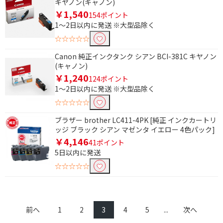
キヤノン(キャノン)
ディスクレーベルプリントで絞り込む
￥1,540
154ポイント
非対応
1～2日以内に発送 ※大型品除く
☆☆☆☆☆
プリンタ解像度で絞り込む
Canon 純正インクタンク シアン BCI-381C キヤノン
4800dpi
(キャノン)
￥1,240
124ポイント
1～2日以内に発送 ※大型品除く
純正プリンターインクで絞り込む
☆☆☆☆☆
brother｜ブラザー
CANON｜キヤノン
ブラザー brother LC411-4PK [純正 インクカートリ
EPSON｜エプソン
ッジ ブラック シアン マゼンタ イエロー 4色パック]
￥4,146
41ポイント
互換プリンターインクで絞り込む
5日以内に発送
☆☆☆☆☆
brother｜ブラザー用
CANON｜キヤノン用
EPSON｜エプソン用
リコー
前へ
1
2
3
4
5
...
次へ
純正トナーで絞り込む