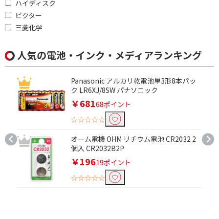
タ
ハイディスク
ビクター
印刷対応面(プリンタ用紙)で絞り込む
三菱化学
片面
人気の電池・インク・メディアランキング
用紙タイプで絞り込む
Panasonic アルカリ乾電池単3形8本パッ
写真用紙
インクジェット用紙
ク LR6XJ/8SW パナソニック
￥681
名刺用紙
ハガキ用紙
68ポイント
☆☆☆☆☆
ロール紙
オーム電機 OHM リチウム電池 CR2032 2
宛名・表示ラベルで絞り込む
個入 CR2032B2P
￥196
19ポイント
A4
☆☆☆☆☆
入数で絞り込む
2枚～5枚
6枚～10枚