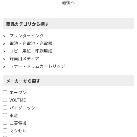
最後へ
brother｜ブラザー
EPSON｜エプソン
互換トナー・純正リサイクルトナーで絞り込
商品カテゴリから探す
む
プリンターインク
CANON｜キヤノン用
電池・充電池・充電器
サイズで絞り込む
コピー用紙・印刷用紙
録画用メディア
A2
A3
トナー・ドラムカートリッジ
A3ノビ
A4
メーカーから探す
A5
B4
エーワン
はがき
その他サイズ
VOLTME
L判
2L判
パナソニック
東芝
四切
ロール紙
三菱電機
紙質で絞り込む
マクセル