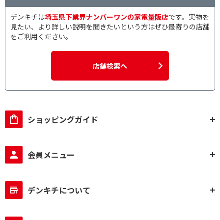
1～6倍速
2～4倍速
デンキチは
埼玉県下業界ナンバーワンの家電量販店
です。実物を
見たい、より詳しい説明を聞きたいという方はぜひ最寄りの店舗
ケースタイプで絞り込む
をご利用ください。
5mmケース
スピンドル
店舗検索へ
レーベル対応で絞り込む
インクジェットプリン
ター対応
ショッピングガイド
ブランドで絞り込む
eneloop
EVOLTA
会員メニュー
セット内容で絞り込む
充電器+充電池
充電器のみ
デンキチについて
付属電池で絞り込む