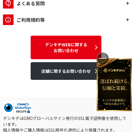
よくある質問
単3形4本
単4形4本
付属電池ブランドで絞り込む
ご利用規約等
eneloop
対応電池で絞り込む
デンキチWEBに関する
お問い合わせ
単1形～単4形兼用
単3形～単4形兼用
店舗に関するお問い合わせ
デンキチはGMOグローバルサイン発行のSSL電子証明書を使用して
います。
個人情報やご購入情報はSSL暗号化通信により保護されます。