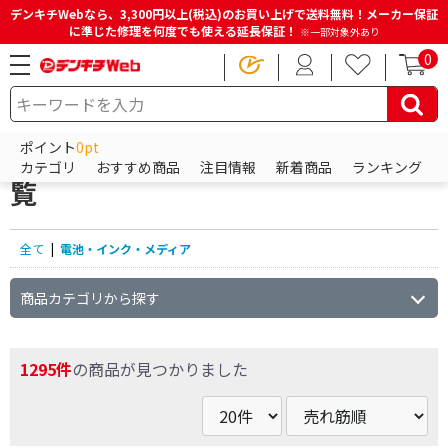
デンキチWebなら、3,300円以上(税込)のお買い上げで送料無料！メーカー保証
に準じた修理を何度でも使える延長保証！
※一部対象外あり
0
HOME
商品一覧ページ
電池・インク・メディア
ポイント
0pt
電池・インク・メディアの商品一
カテゴリ
おすすめ商品
注目情報
新着商品
ランキング
覧
全て
|
電池・インク・メディア
商品カテゴリから探す
1295件
の商品が見つかりました