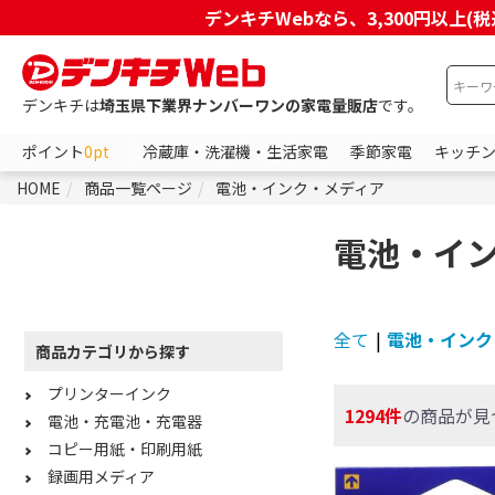
デンキチWebなら、3,300円以
デンキチは
埼玉県下業界ナンバーワンの家電量販店
です。
ポイント
0pt
冷蔵庫・洗濯機・生活家電
季節家電
キッチ
HOME
商品一覧ページ
電池・インク・メディア
電池・イ
全て
|
電池・インク
商品カテゴリから探す
プリンターインク
1294件
の商品が見
電池・充電池・充電器
コピー用紙・印刷用紙
録画用メディア