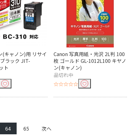
ノン(キャノン)用 リサイ
Canon 写真用紙・光沢 2L判 100
ブラック JIT-
枚 ゴールド GL-1012L100 キヤノ
A5
B4
ジット
ン(キャノン)
品切れ中
四切
ロール紙
☆☆☆☆☆
光沢
スーパーハイグレード
64
65
次へ