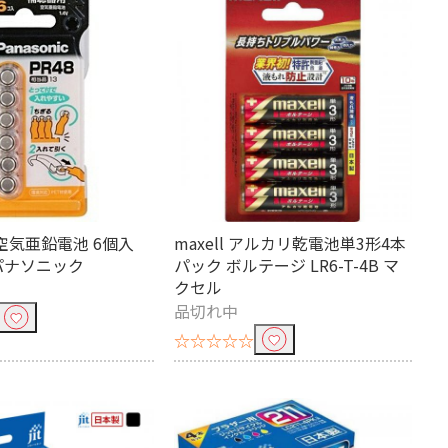
ic 空気亜鉛電池 6個入
maxell アルカリ乾電池単3形4本
P パナソニック
パック ボルテージ LR6-T-4B マ
クセル
品切れ中
☆☆☆☆☆