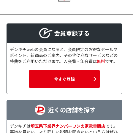
入数で絞り込む
2枚～5枚
6枚～10
4本
8本
会員登録する
1個
2～3個
記録容量で絞り込む
デンキチwebの会員になると、会員限定のお得なセールや
ポイント、新商品のご案内、その他便利なサービスなどの
25GB
50GB
特典をご利用いただけます。入会費・年会費は
無料
です。
対応倍速で絞り込む
今すぐ登録
1～4倍速
1～2倍
ケースタイプで絞り込む
近くの店舗を探す
5mmケース
スピンド
レーベル対応で絞り込む
デンキチは
埼玉県下業界ナンバーワンの家電量販店
です。
実物を見たい、より詳しい説明を聞きたいという方はぜひ