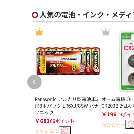
10枚未満
10枚～1
500枚～999枚
人気の電池・インク・メディ
対応プリンタで絞り込む
インクジェット
インクジェッ
タ
印刷対応面(プリンタ用紙)で絞
片面
用紙タイプで絞り込む
写真用紙
インクジェッ
Panasonic アルカリ乾電池単3
オーム電機 O
形8本パック LR6XJ/8SW パナ
CR2032 2個入 
宛名・表示ラベルで絞り込む
ソニック
￥196
19ポイ
￥681
A4
68ポイント
☆☆☆☆☆
☆☆☆☆☆