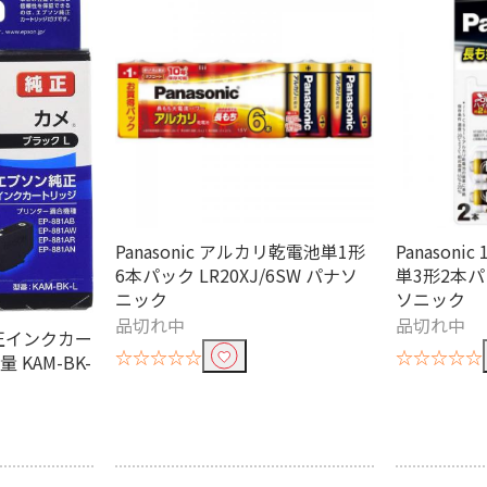
Panasonic アルカリ乾電池単1形
Panasoni
6本パック LR20XJ/6SW パナソ
単3形2本パッ
ニック
ソニック
品切れ中
品切れ中
純正インクカー
☆☆☆☆☆
☆☆☆☆☆
 KAM-BK-