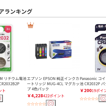
9枚
20枚～49枚
50枚～99枚
100
アランキング
トプリン
り込む
ト用紙
名刺用紙
ハガキ用紙
ロ
HM リチウム電池
エプソン EPSON 純正インクカ
Panasonic
CR2032B2P
ートリッジ MUG-4CL マグカッ
池 CR2032P
プ 4色パック
￥200
ント
19ポイ
￥4,228
422ポイント
☆☆☆☆☆
☆☆☆☆☆