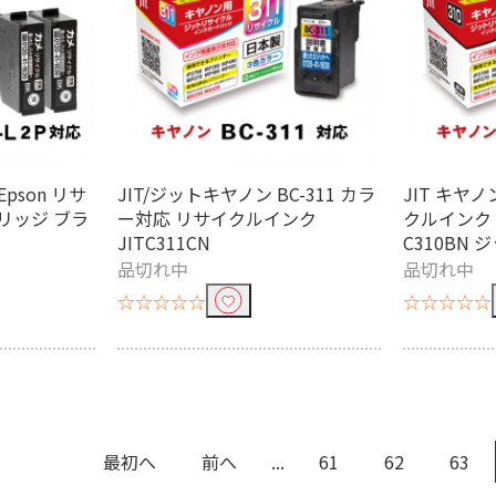
エプソン
ナーで絞り込む
Epson リサ
JIT/ジットキヤノン BC-311 カラ
JIT キヤ
リッジ ブラ
ー対応 リサイクルインク
クルインク 
A3ノビ
A4
JITC311CN
C310BN 
品切れ中
品切れ中
イズ
L判
2L判
☆☆☆☆☆
☆☆☆☆☆
スーパーファイン
その他
ム
水に強い
最初へ
前へ
...
61
62
63