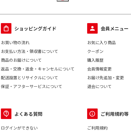
枚
11枚～20枚
21枚～50枚
10本
12本
6
ショッピングガイド
会員メニュー
4～5個
お買い物の流れ
お気に入り商品
お支払い方法・領収書について
クーポン
100GB
商品のお届けについて
購入履歴
返品・交換・返金・キャンセルについて
会員情報変更
配送設置とリサイクルについて
お届け先追加・変更
速
1～6倍速
2～4倍速
保証・アフターサービスについて
退会について
ル
よくある質問
ご利用規約等
ログインができない
ご利用規約