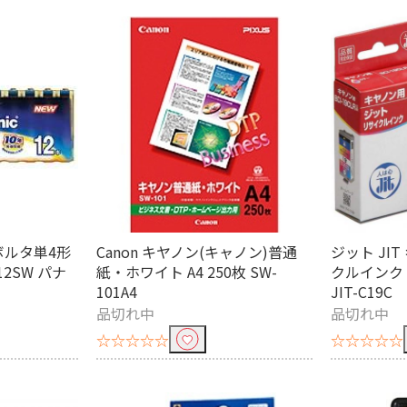
条件で絞り込む
定したワードを除外して検索します。
円
エボルタ単4形
Canon キヤノン(キャノン)普通
ジット JI
12SW パナ
紙・ホワイト A4 250枚 SW-
クルインク
101A4
JIT-C19C
ラベル
メディアラベル
BD-R
B
品切れ中
品切れ中
池
単4電池
単5電池
9V
☆☆☆☆☆
☆☆☆☆☆
空気亜鉛
単1形 充電池
単2
電池
補聴器用電池