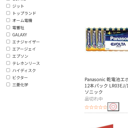
ジット
トップランド
フリーワードで絞り込む
オーム電機
電響社
GALAXY
除外する
エナジャイザー
除外する にチェックを入れると、指
エアージェイ
エプソン
価格で絞り込む
テレホンリース
ハイディスク
円
~
ビクター
Panasonic 乾電池
種類で絞り込む
三菱化学
12本パック LR03EJ/
ソニック
マルチラベル
宛名・表示
品切れ中
単2電池
単3電
☆☆☆☆☆
リチウム
酸化銀
単4形 充電池
カメラ用