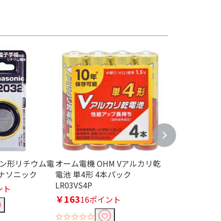
枚～249枚
250枚～499枚
Panasonic 
ループプロ 単3
ール紙
イエンドモデル B
 コイン形リチウム電
オーム電機 OHM Vアルカリ乾
￥1,546
154
 パナソニック
電池 単4形 4本パック
LR03VS4P
ント
☆☆☆☆☆
￥163
16ポイント
☆☆☆☆☆