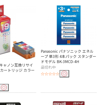
Panasonic パナソニック エネル
ープ 単3形 4本パック スタンダー
ドモデル BK-3MCD-4H
T キャノン互換リサイ
品切れ中
 カートリッジ カラー
☆☆☆☆☆
D-RE
単1電池
角形 乾電池
アルカリ
形 充電池
単3形 充電池