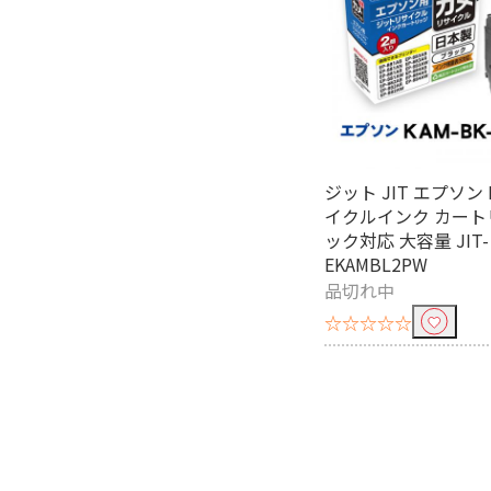
純正トナーで絞り込む
brother｜ブラザー
EPSON｜
互換トナー・純正リサイクルト
CANON｜キヤノン用
サイズで絞り込む
ジット JIT エプソン 
イクルインク カート
A2
A3
ック対応 大容量 JIT-
EKAMBL2PW
はがき
その他サ
品切れ中
☆☆☆☆☆
紙質で絞り込む
マット
普通紙
絹目
フィル
枚数で絞り込む