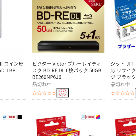
り込む
HI コイン形
ビクター Victor ブルーレイディ
ジット JIT
D-1BP
スク BD-RE DL 6枚パック 50GB
応 リサイ
BE260NP6J6
ジ ブラック J
品切れ中
品切れ中
む
☆☆☆☆☆
☆☆☆☆☆
キヤノン
EPSON｜エプソン
む
ヤノン用
EPSON｜エプソン用
リコー