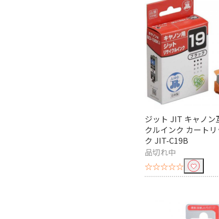
インク色数で絞り込む
4色
用紙サイズで絞り込む
L判～A4
自動両面プリントで絞り込む
ジット JIT キャノ
対応
クルインク カートリ
ク JIT-C19B
給紙方式で絞り込む
品切れ中
前面
☆☆☆☆☆
無線・有線LANで絞り込む
無線