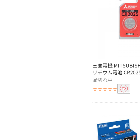
スマホ接続で絞り込む
対応
ディスクレーベルプリントで絞
非対応
プリンタ解像度で絞り込む
三菱電機 MITSUBIS
4800dpi
リチウム電池 CR2025
品切れ中
純正プリンターインクで絞り込
☆☆☆☆☆
brother｜ブラザー
CANON｜
互換プリンターインクで絞り込
brother｜ブラザー用
CANON｜キ