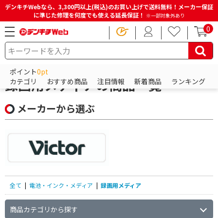
デンキチWebなら、3,300円以上(税込)のお買い上げで送料無料！メーカー保証
に準じた修理を何度でも使える延長保証！
※一部対象外あり
0
HOME
商品一覧ページ
電池・インク・メディア
録画用メディア
ポイント
0pt
録画用メディアの商品一覧
カテゴリ
おすすめ商品
注目情報
新着商品
ランキング
メーカーから選ぶ
全て
|
電池・インク・メディア
|
録画用メディア
商品カテゴリから探す