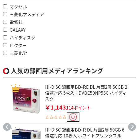
マクセル
三菱化学メディア
電響社
GALAXY
ハイディスク
ビクター
三菱化学
人気の録画用メディアランキング
HI-DISC 録画用BD-RE DL 片面2層 50GB 2
倍速対応 5枚入 HDVBE50NP5SC ハイディ
スク
￥1,143
114ポイント
☆☆☆☆☆
HI-DISC 録画用BD-R DL 片面2層 50GB 6
倍速対応 10枚入 ホワイトプリンタブル