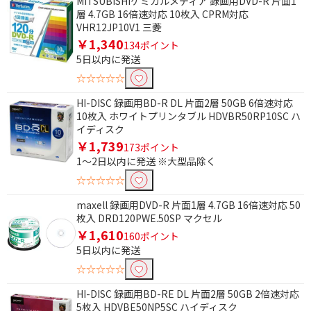
MITSUBISHIケミカルメディア 録画用DVD-R 片面1
層 4.7GB 16倍速対応 10枚入 CPRM対応
VHR12JP10V1 三菱
￥1,340
134ポイント
5日以内に発送
☆☆☆☆☆
HI-DISC 録画用BD-R DL 片面2層 50GB 6倍速対応
10枚入 ホワイトプリンタブル HDVBR50RP10SC ハ
イディスク
￥1,739
173ポイント
1～2日以内に発送 ※大型品除く
☆☆☆☆☆
maxell 録画用DVD-R 片面1層 4.7GB 16倍速対応 50
枚入 DRD120PWE.50SP マクセル
￥1,610
160ポイント
5日以内に発送
☆☆☆☆☆
HI-DISC 録画用BD-RE DL 片面2層 50GB 2倍速対応
条件で絞り込む
5枚入 HDVBE50NP5SC ハイディスク