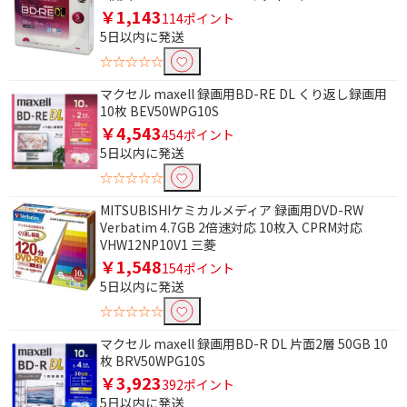
￥1,143
114ポイント
フリーワードで絞り込む
5日以内に発送
☆☆☆☆☆
マクセル maxell 録画用BD-RE DL くり返し録画用
除外する
10枚 BEV50WPG10S
除外する にチェックを入れると、指定したワード
￥4,543
454ポイント
を除外して検索します。
5日以内に発送
価格で絞り込む
☆☆☆☆☆
円
~
MITSUBISHIケミカルメディア 録画用DVD-RW
Verbatim 4.7GB 2倍速対応 10枚入 CPRM対応
VHW12NP10V1 三菱
円
￥1,548
154ポイント
5日以内に発送
種類で絞り込む
☆☆☆☆☆
BD-R
BD-RE
マクセル maxell 録画用BD-R DL 片面2層 50GB 10
枚 BRV50WPG10S
入数で絞り込む
￥3,923
392ポイント
5日以内に発送
2枚～5枚
6枚～10枚