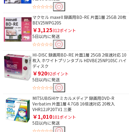
☆☆☆☆☆
11枚～20枚
21枚～50枚
マクセル maxell 録画用BD-RE 片面1層 25GB 20枚
BEV25WPG20S
記録容量で絞り込む
￥3,125
312ポイント
25GB
50GB
5日以内に発送
☆☆☆☆☆
100GB
HI-DISC 録画用BD-RE 片面1層 25GB 2倍速対応 10
対応倍速で絞り込む
枚入 ホワイトプリンタブル HDVBE25NP10SC ハイ
ディスク
1～4倍速
1～2倍速
￥920
92ポイント
5日以内に発送
1～6倍速
2～4倍速
☆☆☆☆☆
ケースタイプで絞り込む
MITSUBISHIケミカルメディア 録画用DVD-R
Verbatim 片面1層 4.7GB 16倍速対応 20枚入
5mmケース
スピンドル
VHR12JP20TV1 三菱
￥1,010
101ポイント
レーベル対応で絞り込む
5日以内に発送
☆☆☆☆☆
インクジェットプリン