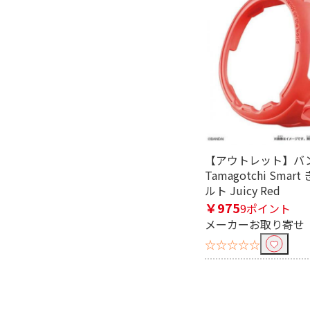
除外する
除外する にチェックを入れると、指
価格で絞り込む
円
~
【アウトレット】バ
Tamagotchi Sma
ルト Juicy Red
￥975
9ポイント
メーカーお取り寄せ
☆☆☆☆☆