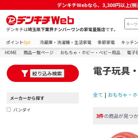
デンキチWebなら、3,300円以
デンキチは
埼玉県下業界ナンバーワンの家電量販店
です。
ポイント
0pt
冷蔵庫・洗濯機・生活家電
季節家電
キッチ
HOME
商品一覧ページ
おもちゃ・ホビー・ベビー用品
電子
電子玩具
全て
|
おもちゃ・ホ
メーカーから探す
バンダイ
3件
の商品が見つ
フリーワードで絞り込む