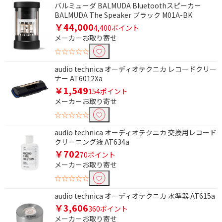
バルミューダ BALMUDA Bluetoothスピーカー
Wi-Fiで絞り込む
BALMUDA The Speaker ブラック M01A-BK
￥44,000
4,400ポイント
Wi-Fi非対応
メーカーお取り寄せ
☆☆☆☆☆
ワイドFMで絞り込む
audio technica オーディオテクニカ レコードクリー
ワイドFM非対応
ナー AT6012Xa
￥1,549
154ポイント
受信バンドで絞り込む
メーカーお取り寄せ
☆☆☆☆☆
ラジオ非対応
audio technica オーディオテクニカ 交換用レコード
ハイレゾで絞り込む
クリーニング液 AT634a
￥702
70ポイント
ハイレゾ非対応
メーカーお取り寄せ
☆☆☆☆☆
Bluetoothで絞り込む
audio technica オーディオテクニカ 水準器 AT615a
Bluetooth対応
￥3,606
360ポイント
メーカーお取り寄せ