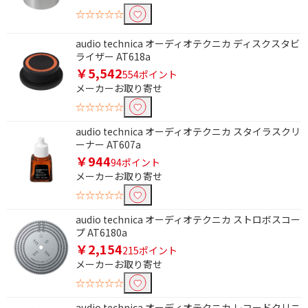
充電端子で絞り込む
☆☆☆☆☆
USB Type-C
audio technica オーディオテクニカ ディスクスタビ
ライザー AT618a
ステレオ・モノラルで絞り込む
￥5,542
554ポイント
メーカーお取り寄せ
ステレオタイプ
☆☆☆☆☆
本体形状で絞り込む
audio technica オーディオテクニカ スタイラスクリ
ーナー AT607a
角型
￥944
94ポイント
メーカーお取り寄せ
ハンズフリー通話で絞り込む
☆☆☆☆☆
ハンズフリー通話非対
audio technica オーディオテクニカ ストロボスコー
応
プ AT6180a
￥2,154
215ポイント
オートスタンバイで絞り込む
メーカーお取り寄せ
オートスタンバイ非対
☆☆☆☆☆
応
audio technica オーディオテクニカ レコードクリニ