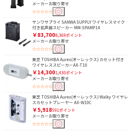
メーカーお取り寄せ
☆☆☆☆☆
電源方式で絞り込む
サンワサプライ SANWA SUPPLY ワイヤレスマイク
AC電源
付き拡声器スピーカー MM-SPAMP14
￥83,700
8,369ポイント
防水で絞り込む
メーカーお取り寄せ
☆☆☆☆☆
防水非対応
東芝 TOSHIBA Aurex(オーレックス) カセット付き
防水機能で絞り込む
ワイヤレススピーカーAX-T10
￥14,300
1,430ポイント
防水機能なし
メーカーお取り寄せ
☆☆☆☆☆
サイズで絞り込む
東芝 TOSHIBA Aurex(オーレックス) Walky ワイヤレ
ポータブル型
スカセットプレーヤー AX-W10C
￥5,918
591ポイント
Bluetooth対応で絞り込む
メーカーお取り寄せ
☆☆☆☆☆
Bluetooth対応