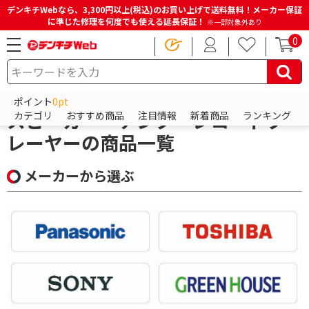
デンキチWebなら、3,300円以上(税込)のお買い上げで送料無料！メーカー保証
に準じた修理を何度でも使える延長保証！
※一部対象外あり
0
HOME
商品一覧ページ
オーディオ
スピーカー・アンプ・レコードプレーヤー
ポイント
0pt
スピーカー・アンプ・レコードプ
カテゴリ
おすすめ商品
注目情報
新着商品
ランキング
レーヤーの商品一覧
メーカーから選ぶ