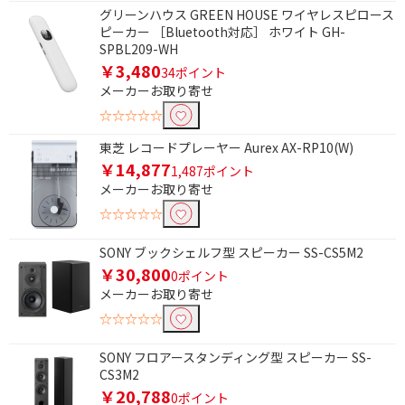
グリーンハウス GREEN HOUSE ワイヤレスピロース
条件で絞り込む
ピーカー ［Bluetooth対応］ ホワイト GH-
SPBL209-WH
￥3,480
フリーワードで絞り込む
34ポイント
メーカーお取り寄せ
☆☆☆☆☆
除外する
東芝 レコードプレーヤー Aurex AX-RP10(W)
除外する にチェックを入れると、指定したワード
￥14,877
1,487ポイント
を除外して検索します。
メーカーお取り寄せ
☆☆☆☆☆
価格で絞り込む
SONY ブックシェルフ型 スピーカー SS-CS5M2
円
~
￥30,800
0ポイント
メーカーお取り寄せ
円
☆☆☆☆☆
電源で絞り込む
SONY フロアースタンディング型 スピーカー SS-
バスパワー
充電式
CS3M2
￥20,788
0ポイント
電池