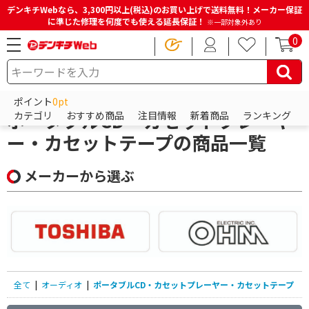
デンキチWebなら、3,300円以上(税込)のお買い上げで送料無料！メーカー保証
に準じた修理を何度でも使える延長保証！
※一部対象外あり
0
HOME
商品一覧ページ
オーディオ
ポータブルCD・カセットプレーヤー・カセットテープ
ポイント
0pt
ポータブルCD・カセットプレーヤ
カテゴリ
おすすめ商品
注目情報
新着商品
ランキング
ー・カセットテープの商品一覧
メーカーから選ぶ
全て
|
オーディオ
|
ポータブルCD・カセットプレーヤー・カセットテープ