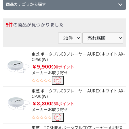
商品カテゴリから探す
5件
の商品が見つかりました
東芝 ポータブルCDプレーヤー AUREX ホワイト AX-
CP50(W)
￥9,900
990ポイント
条件で絞り込む
メーカーお取り寄せ
☆☆☆☆☆
フリーワードで絞り込む
東芝 ポータブルCDプレーヤー AUREX ホワイト AX-
CP20(W)
￥8,800
880ポイント
除外する
メーカーお取り寄せ
除外する にチェックを入れると、指定したワード
を除外して検索します。
☆☆☆☆☆
東芝 TOSHIBA ポータブルCDプレーヤー AUREX
価格で絞り込む