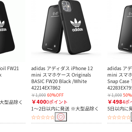
foil FW21
adidas アディダス iPhone 12
adidas ア
k
mini スマホケース Originals
mini スマホ
BASIC FW20 Black /White
Snap Case 
42214EX7862
42283EX79
￥1,000
60%OFF
￥1,000
50%
￥400
￥498
0ポイント
4ポ
※大型品除く
1～2日以内に発送 ※大型品除く
5日以内に
☆☆☆☆☆
☆☆☆☆☆