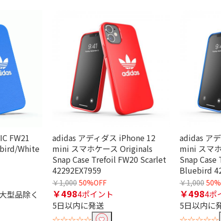
SIC FW21
adidas アディダス iPhone 12
adidas ア
bird/White
mini スマホケース Originals
mini スマホ
Snap Case Trefoil FW20 Scarlet
Snap Case 
42292EX7959
Bluebird 
￥1,000
50%OFF
￥1,000
50%
￥498
￥498
4ポイント
4ポ
※大型品除く
5日以内に発送
5日以内に
☆☆☆☆☆
☆☆☆☆☆