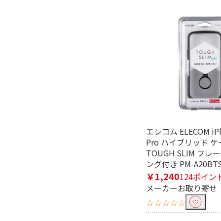
フリーワードで絞り込む
除外する
除外する にチェックを入れると、指
エレコム ELECOM iPh
価格で絞り込む
Pro ハイブリッド ケ
TOUGH SLIM フ
円
~
ング付き PM-A20BTS
￥1,240
124ポイン
メーカーお取り寄せ
☆☆☆☆☆