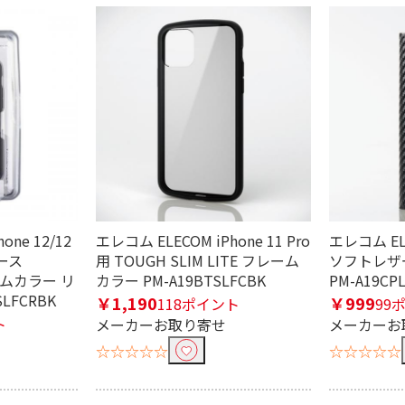
条件で絞り込む
定したワードを除外して検索します。
one 12/12
エレコム ELECOM iPhone 11 Pro
エレコム ELE
ース
用 TOUGH SLIM LITE フレーム
ソフトレザ
レームカラー リ
カラー PM-A19BTSLFCBK
PM-A19CP
円
LFCRBK
￥1,190
￥999
118ポイント
99
ト
メーカーお取り寄せ
メーカーお
☆☆☆☆☆
☆☆☆☆☆