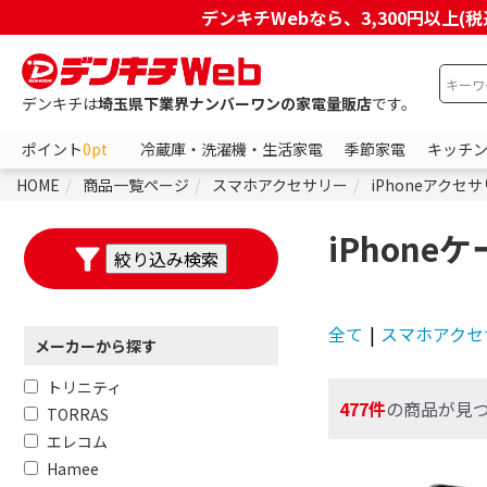
デンキチWebなら、3,300円以
デンキチは
埼玉県下業界ナンバーワンの家電量販店
です。
ポイント
0pt
冷蔵庫・洗濯機・生活家電
季節家電
キッチ
HOME
商品一覧ページ
スマホアクセサリー
iPhoneアクセ
iPhon
全て
|
スマホアクセ
メーカーから探す
トリニティ
477件
の商品が見
TORRAS
エレコム
Hamee