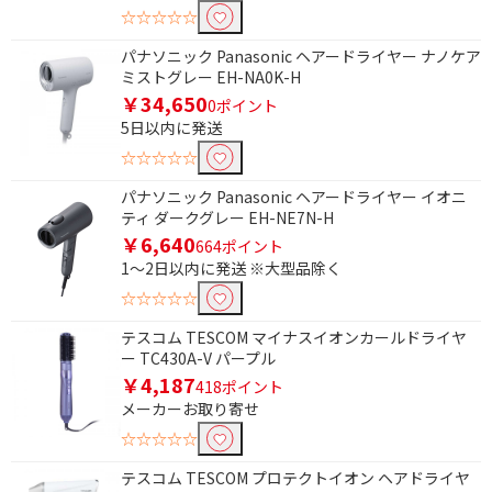
☆☆☆☆☆
自動温度調整機能で絞り込む
パナソニック Panasonic ヘアードライヤー ナノケア
自動温度調整機能あり
自動温度調整機能なし
ミストグレー EH-NA0K-H
￥34,650
0ポイント
使用可能電圧で絞り込む
5日以内に発送
AC100-240V
AC100-120V/200-240V
☆☆☆☆☆
AC100-120V/220-240V
AC100V
パナソニック Panasonic ヘアードライヤー イオニ
ティ ダークグレー EH-NE7N-H
AC100V～240V
￥6,640
664ポイント
1～2日以内に発送 ※大型品除く
折りたたみで絞り込む
☆☆☆☆☆
可
不可
テスコム TESCOM マイナスイオンカールドライヤ
ー TC430A-V パープル
軽量タイプ(500g未満)で絞り込む
￥4,187
418ポイント
メーカーお取り寄せ
軽量タイプ(500g未満)
☆☆☆☆☆
大風量モデル(1.5m3/分以上)で絞り込む
テスコム TESCOM プロテクトイオン ヘアドライヤ