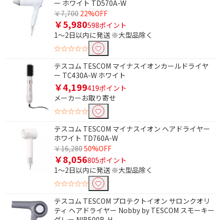
ー ホワイト TD570A-W
大風量モデル(1.5m3/分
￥7,700
22%OFF
以上)
￥5,980
598ポイント
1～2日以内に発送 ※大型品除く
☆☆☆☆☆
テスコム TESCOM マイナスイオンカールドライヤ
ー TC430A-W ホワイト
￥4,199
419ポイント
メーカーお取り寄せ
☆☆☆☆☆
テスコム TESCOM マイナスイオン ヘアドライヤー
ホワイト TD760A-W
￥16,280
50%OFF
￥8,056
805ポイント
1～2日以内に発送 ※大型品除く
☆☆☆☆☆
テスコム TESCOM プロテクトイオン サロンクオリ
ティ ヘアドライヤー Nobby by TESCOM スモーキー
グレー NIB500B-H