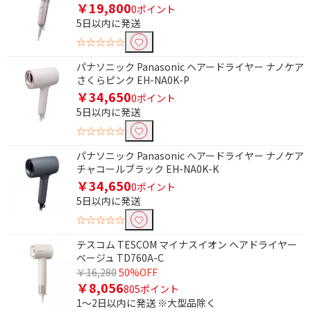
円
￥19,800
0ポイント
5日以内に発送
消費電力で絞り込む
☆☆☆☆☆
1000W以上
1300W
パナソニック Panasonic ヘアードライヤー ナノケア
さくらピンク EH-NA0K-P
1250W
1200W
￥34,650
0ポイント
1000W
900W
5日以内に発送
☆☆☆☆☆
800W
700W
650W
500W
パナソニック Panasonic ヘアードライヤー ナノケア
チャコールブラック EH-NA0K-K
￥34,650
0ポイント
BLDCモーター搭載(次世代ドライヤー)で絞
5日以内に発送
り込む
☆☆☆☆☆
BLDCモーター搭載
BLDCモーター非搭載
テスコム TESCOM マイナスイオン ヘアドライヤー
ベージュ TD760A-C
マイナスイオンで絞り込む
￥16,280
50%OFF
￥8,056
有
無
805ポイント
1～2日以内に発送 ※大型品除く