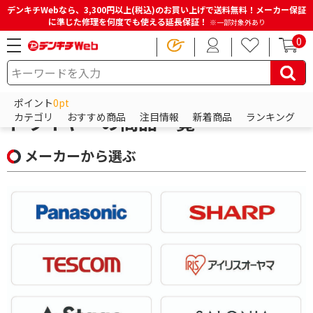
デンキチWebなら、3,300円以上(税込)のお買い上げで送料無料！メーカー保証
に準じた修理を何度でも使える延長保証！
※一部対象外あり
0
HOME
商品一覧ページ
ビューティー・健康家電
ドライヤー
ポイント
0pt
ドライヤーの商品一覧
カテゴリ
おすすめ商品
注目情報
新着商品
ランキング
メーカーから選ぶ