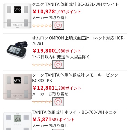
タニタ TANITA 体組成計 BC-333L-WH ホワイト
￥10,978
1,097ポイント
メーカーお取り寄せ
☆☆☆☆☆
オムロン OMRON 上腕式血圧計 コネクト対応 HCR-
7628T
￥19,800
1,980ポイント
1～2日以内に発送 ※大型品除く
☆☆☆☆☆
タニタ TANITA 体重体組成計 スモーキーピンク
BC333LPK
￥12,801
1,280ポイント
メーカーお取り寄せ
☆☆☆☆☆
TANITA 体組成計 ホワイト BC-760-WH タニタ
条件で絞り込む
￥5,871
587ポイント
メーカーお取り寄せ