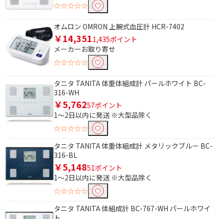
フリーワードで絞り込む
☆☆☆☆☆
オムロン OMRON 上腕式血圧計 HCR-7402
￥14,351
1,435ポイント
除外する
メーカーお取り寄せ
除外する にチェックを入れると、指定したワード
を除外して検索します。
☆☆☆☆☆
価格で絞り込む
タニタ TANITA 体重体組成計 パールホワイト BC-
316-WH
円
~
￥5,762
57ポイント
1～2日以内に発送 ※大型品除く
円
☆☆☆☆☆
タイマーで絞り込む
タニタ TANITA 体重体組成計 メタリックブルー BC-
316-BL
無
￥5,148
51ポイント
1～2日以内に発送 ※大型品除く
Bluetooth対応で絞り込む
☆☆☆☆☆
非対応
Bluetooth対応
タニタ TANITA 体組成計 BC-767-WH パールホワイ
ト