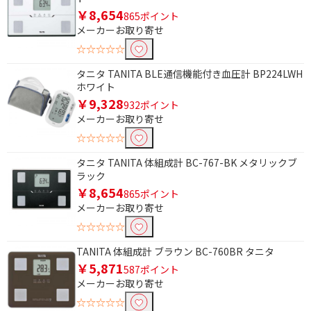
Bluetooth非対応
￥8,654
865ポイント
メーカーお取り寄せ
PC・スマートフォン管理機能で絞り込む
☆☆☆☆☆
スマホ管理機能あり
PC・スマホ管理機能な
タニタ TANITA BLE通信機能付き血圧計 BP224LWH
し
ホワイト
￥9,328
有
無
932ポイント
メーカーお取り寄せ
筋肉量測定機能で絞り込む
☆☆☆☆☆
筋肉量測定機能あり
筋肉量測定機能なし
タニタ TANITA 体組成計 BC-767-BK メタリックブ
ラック
￥8,654
865ポイント
体水分率測定機能で絞り込む
メーカーお取り寄せ
体水分率測定機能なし
☆☆☆☆☆
TANITA 体組成計 ブラウン BC-760BR タニタ
基礎代謝量測定機能で絞り込む
￥5,871
587ポイント
基礎代謝量測定機能あ
基礎代謝量測定機能な
メーカーお取り寄せ
り
し
☆☆☆☆☆