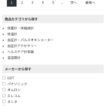
1
2
3
4
5
...
次へ
最後へ
有
無
商品カテゴリから探す
体重計・体組成計
体温計
血圧計・パルスオキシメーター
血圧計アクセサリー
ヘルスケア計測器
温湿度計
メーカーから探す
GDT
パナソニック
オムロン
エレコム
タニタ