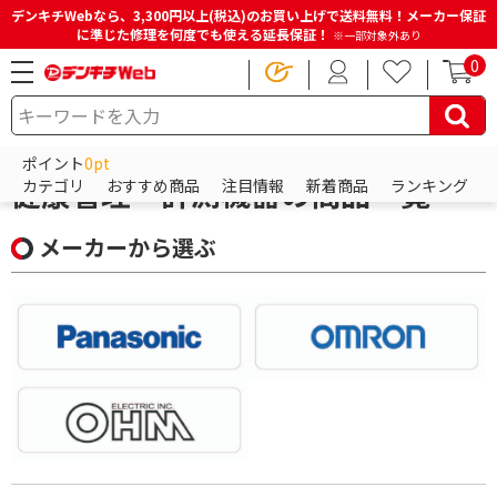
デンキチWebなら、3,300円以上(税込)のお買い上げで送料無料！メーカー保証
に準じた修理を何度でも使える延長保証！
※一部対象外あり
0
HOME
商品一覧ページ
ビューティー・健康家電
健康管理・計測機器
ポイント
0pt
健康管理・計測機器の商品一覧
カテゴリ
おすすめ商品
注目情報
新着商品
ランキング
メーカーから選ぶ