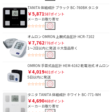
内臓脂肪レベル測定機能で絞り込む
TANITA 体組成計 ブラック BC-760BK タニタ
￥5,871
587ポイント
内臓脂肪レベル測定機
内臓脂肪レベル測定機
メーカーお取り寄せ
能あり
能なし
☆☆☆☆☆
骨格筋率測定機能で絞り込む
オムロン OMRON 上腕式血圧計 HCR-7102
￥7,762
骨格筋率測定機能あり
骨格筋率測定機能なし
776ポイント
1～2日以内に発送 ※大型品除く
体内年齢測定機能で絞り込む
☆☆☆☆☆
体内年齢測定機能あり
推定骨量測定機能あり
OMRON 手首式血圧計 HEM-6162 乾電池式 オムロン
￥4,019
401ポイント
体内年齢測定機能なし
5日以内に発送
☆☆☆☆☆
測定方法で絞り込む
足裏
タニタ TANITA 体組成計 ホワイト BC-771-WH
￥4,690
468ポイント
メーカーお取り寄せ
体脂肪率測定機能で絞り込む