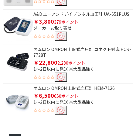
☆☆☆☆☆
体脂肪率測定機能あり
体脂肪率測定機能なし
A&D エーアンドデイ デジタル血圧計 UA-651PLUS
登録人数で絞り込む
￥3,800
379ポイント
メーカーお取り寄せ
4人
5人
☆☆☆☆☆
BMI測定機能で絞り込む
オムロン OMRON 上腕式血圧計 コネクト対応 HCR-
7728T
BMI測定機能あり
BMI測定機能なし
￥22,800
2,280ポイント
1～2日以内に発送 ※大型品除く
血圧計種類で絞り込む
☆☆☆☆☆
上腕（アームイン）式
上腕式
オムロン OMRON 上腕式血圧計 HEM-7126
上腕（カフ）式
手首式
￥6,500
650ポイント
1～2日以内に発送 ※大型品除く
正確測定サポート機能で絞り込む
☆☆☆☆☆
有
無
ユーザー切り替えで絞り込む