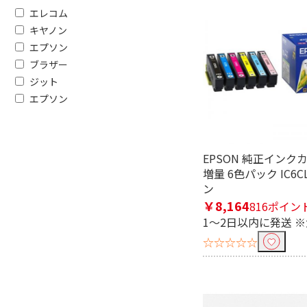
エレコム
キヤノン
エプソン
ブラザー
ジット
エプソン
EPSON 純正インク
増量 6色パック IC6C
ン
￥8,164
816ポイン
1～2日以内に発送 
☆☆☆☆☆