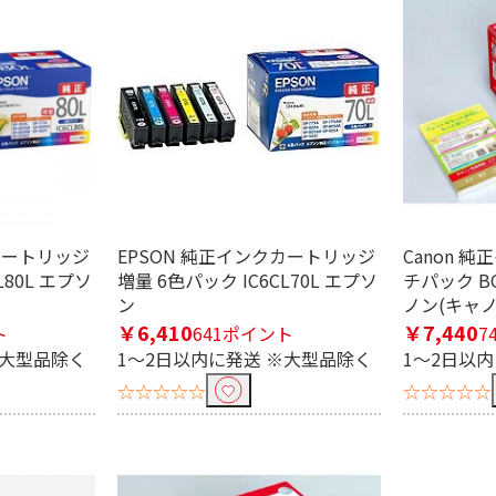
カートリッジ
EPSON 純正インクカートリッジ
Canon 
L80L エプソ
増量 6色パック IC6CL70L エプソ
チパック BCI
ン
ノン(キャノ
￥6,410
￥7,440
ト
641ポイント
7
※大型品除く
1～2日以内に発送 ※大型品除く
1～2日以
☆☆☆☆☆
☆☆☆☆☆