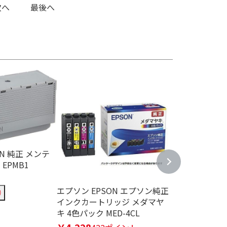
次へ
最後へ
N 純正 メンテ
EPMB1
エプソン EPSON エプソン純正
XKI-N21+N2
インクカートリッジ メダマヤ
ターインク 5
キ 4色パック MED-4CL
￥3,470
34ポ