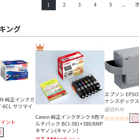
1
2
3
4
5
...
キング
エプソン EPSO
ON 純正インクカ
ナンスボックス 
-6CL サツマイ
品切れ中
Canon 純正インクタンク 6色マ
☆☆☆☆☆
ポイント
ルチパック BCI-381+380/6MP
キヤノン(キャノン)