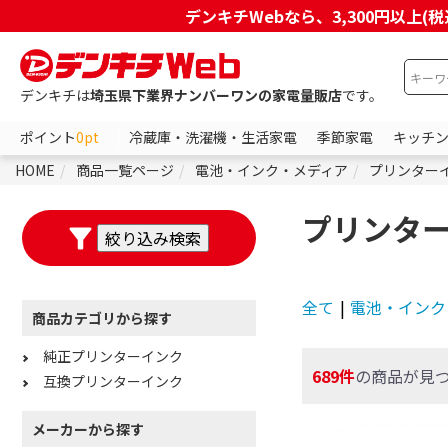
デンキチWebなら、3,300円以
デンキチは
埼玉県下業界ナンバーワンの家電量販店
です。
ポイント
0pt
冷蔵庫・洗濯機・生活家電
季節家電
キッチ
HOME
商品一覧ページ
電池・インク・メディア
プリンター
プリンタ
全て
|
電池・インク
商品カテゴリから探す
純正プリンターインク
689件
の商品が見
互換プリンターインク
メーカーから探す