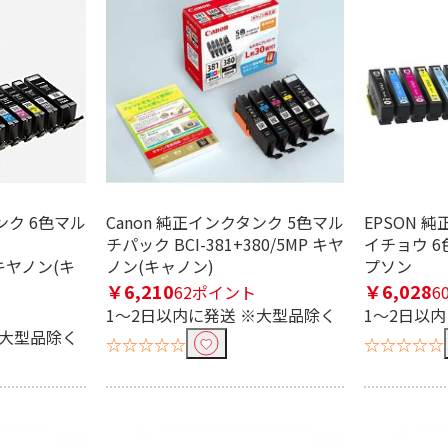
条件で絞り込む
定したワードを除外して検索します。
ンク 6色マル
Canon 純正インクタンク 5色マル
EPSON 
チパック BCI-381+380/5MP キヤ
イチョウ 6色
円
P キヤノン(キ
ノン(キャノン)
プソン
￥6,210
￥6,028
62ポイント
6
む
1～2日以内に発送 ※大型品除く
1～2日以
※大型品除く
キヤノン
EPSON｜エプソン
☆☆☆☆☆
☆☆☆☆☆
む
ヤノン用
EPSON｜エプソン用
リコー