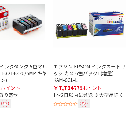
純正インクタンク 5色マル
エプソン EPSON インクカートリ
-321+320/5MP キヤ
ッジ カメ 6色パックL(増量)
ン)
KAM-6CL-L
￥7,764
2ポイント
776ポイント
取り寄せ
1～2日以内に発送 ※大型品除く
☆☆☆☆☆