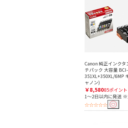
フリーワードで絞り込む
除外する
除外する にチェックを入れると、指
価格で絞り込む
Canon 純正インクタ
チパック 大容量 BCI-
円
~
351XL+350XL/6M
ャノン)
純正プリンターインクで絞り込
￥8,580
85ポイント
1～2日以内に発送 
brother｜ブラザー
CANON｜
☆☆☆☆☆
互換プリンターインクで絞り込
brother｜ブラザー用
CANON｜キ