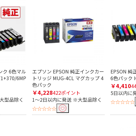
ンク 6色マル
エプソン EPSON 純正インクカー
EPSON 
1+370/6MP
トリッジ MUG-4CL マグカップ 4
6色パック I
色パック
￥4,410
4
￥4,228
422ポイント
5日以内に
※大型品除く
1～2日以内に発送 ※大型品除く
☆☆☆☆☆
☆☆☆☆☆