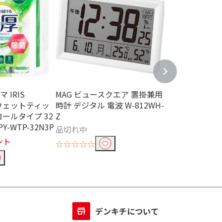
 IRIS
MAG ビュースクエア 置掛兼用
アイリスオーヤマ 
厚ウェットティッ
時計 デジタル 電波 W-812WH-
OHYAMA 凄
ールタイプ 32
Z
シュ ノンアルコ
Y-WTP-32N3P
枚 FC845PY-W
品切れ中
￥110
ント
11ポイ
☆☆☆☆☆
☆☆☆☆☆
デンキチについて