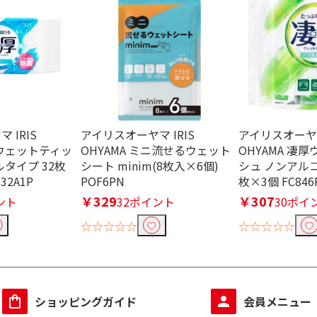
 IRIS
アイリスオーヤマ IRIS
アイリスオーヤマ
厚ウェットティッ
OHYAMA ミニ流せるウェット
OHYAMA 凄
タイプ 32枚
シート minim(8枚入×6個)
シュ ノンアルコ
-32A1P
POF6PN
枚×3個 FC846P
￥329
￥307
ント
32ポイント
30ポイ
☆☆☆☆☆
☆☆☆☆☆
ショッピングガイド
会員メニュー