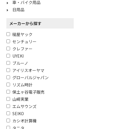
車・バイク用品
日用品
メーカーから探す
槌屋ヤック
センチュリー
フリーワードで絞り込む
クレファー
UYEKI
ブルーノ
除外する
アイリスオーヤマ
除外する にチェックを入れると、指
グローバルジャパン
価格で絞り込む
リズム時計
保土ヶ谷電子販売
円
~
山崎実業
エムサウンズ
SEIKO
カシオ計算機
タニタ