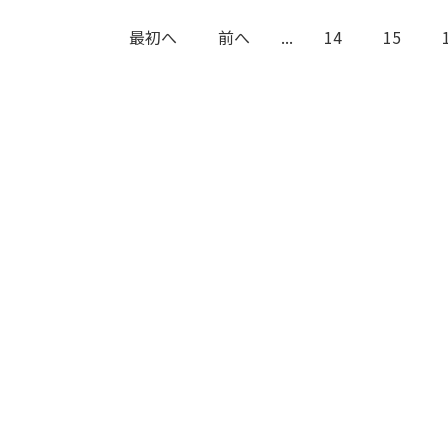
最初へ
前へ
...
14
15
条件で絞り込む
定したワードを除外して検索します。
円