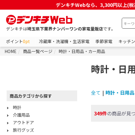
デンキチWebなら、3,300円以
デンキチは
埼玉県下業界ナンバーワンの家電量販店
です。
ポイント
0pt
冷蔵庫・洗濯機・生活家電
季節家電
キッチ
HOME
商品一覧ページ
時計・日用品・カー用品
時計・日
全て
|
時計・日用品
商品カテゴリから探す
時計
349件
の商品が見
介護用品
アウトドア
旅行グッズ