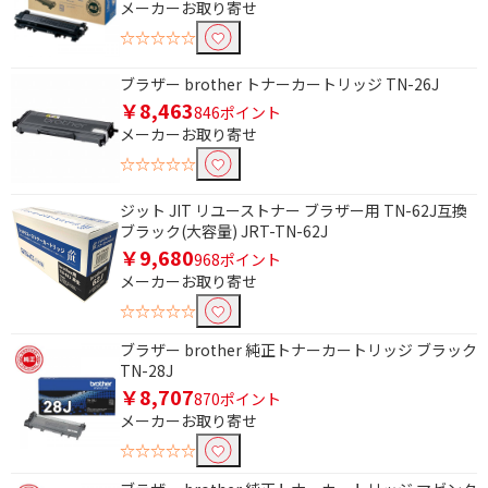
メーカーお取り寄せ
☆☆☆☆☆
ブラザー brother トナーカートリッジ TN-26J
￥8,463
846ポイント
メーカーお取り寄せ
☆☆☆☆☆
ジット JIT リユーストナー ブラザー用 TN-62J互換
ブラック(大容量) JRT-TN-62J
￥9,680
968ポイント
メーカーお取り寄せ
☆☆☆☆☆
条件で絞り込む
ブラザー brother 純正トナーカートリッジ ブラック
TN-28J
フリーワードで絞り込む
￥8,707
870ポイント
メーカーお取り寄せ
☆☆☆☆☆
除外する