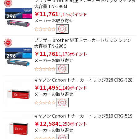
ブラザー brother 純正トナーカートリッジ マゼンタ
除外する にチェックを入れると、指定したワード
大容量 TN-296M
を除外して検索します。
￥11,761
1,176ポイント
メーカーお取り寄せ
価格で絞り込む
☆☆☆☆☆
円
~
ブラザー brother 純正トナーカートリッジ シアン
大容量 TN-296C
円
￥11,761
1,176ポイント
メーカーお取り寄せ
純正トナーで絞り込む
☆☆☆☆☆
brother｜ブラザー
EPSON｜エプソン
キヤノン Canon トナーカートリッジ328 CRG-328
￥11,495
1,149ポイント
互換トナー・純正リサイクルトナーで絞り込
メーカーお取り寄せ
む
☆☆☆☆☆
CANON｜キヤノン用
キヤノン Canon トナーカートリッジ519 CRG-519
￥12,584
1,258ポイント
メーカーお取り寄せ
☆☆☆☆☆