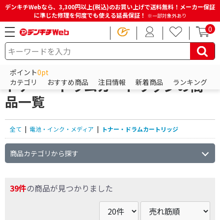
デンキチWebなら、3,300円以上(税込)のお買い上げで送料無料！メーカー保証
に準じた修理を何度でも使える延長保証！
※一部対象外あり
0
HOME
商品一覧ページ
電池・インク・メディア
トナー・ドラムカートリッジ
ポイント
0pt
トナー・ドラムカートリッジの商
カテゴリ
おすすめ商品
注目情報
新着商品
ランキング
品一覧
全て
|
電池・インク・メディア
|
トナー・ドラムカートリッジ
商品カテゴリから探す
39件
の商品が見つかりました