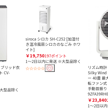
畳用
siroca シロカ SH-C252 [加湿付
き温冷風扇シロカのなごみ ホワ
イト]
￥19,750
197ポイント
1～2日以内に発送 ※大型品除く
ハイブリッド衣
リズム時計
☆☆☆☆☆
 CV-
Silky Win
ー 40畳 
転ファン式
手動首振り
※大型品除く
9ZFA39RH
￥23,840
1～2日以