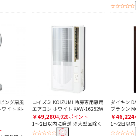
☆☆☆☆☆
む
 リビング扇風
コイズミ KOIZUMI 冷房専用窓用
ダイキン D
ワイト KI-
エアコン ホワイト KAW-16252W
ブラウン MC
￥49,280
￥46,224
4,928ポイント
1～2日以内に発送 ※大型品除く
1～2日以
ト
☆☆☆☆☆
☆☆☆☆☆