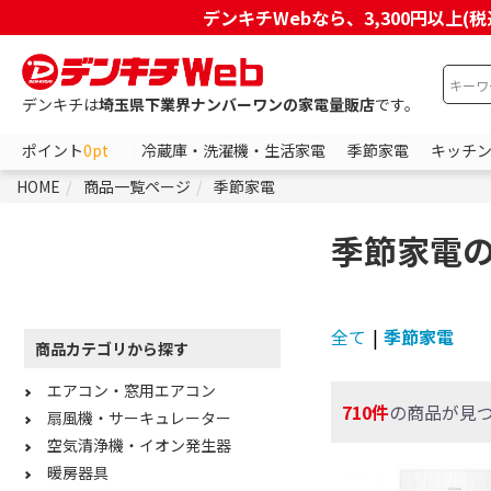
デンキチWebなら、3,300円以
デンキチは
埼玉県下業界ナンバーワンの家電量販店
です。
ポイント
0pt
冷蔵庫・洗濯機・生活家電
季節家電
キッチ
HOME
商品一覧ページ
季節家電
季節家電
全て
|
季節家電
商品カテゴリから探す
エアコン・窓用エアコン
710件
の商品が見
扇風機・サーキュレーター
空気清浄機・イオン発生器
暖房器具