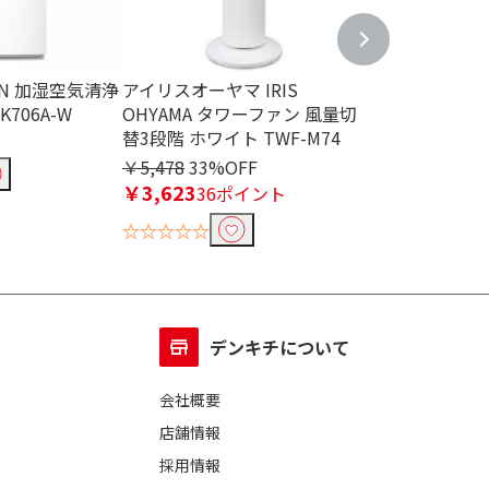
IN 加湿空気清浄
アイリスオーヤマ IRIS
ダイキン DAIK
706A-W
OHYAMA タワーファン 風量切
機 ホワイト MCK
替3段階 ホワイト TWF-M74
￥46,224
46
￥5,478
33%OFF
☆☆☆☆☆
￥3,623
36ポイント
☆☆☆☆☆
デンキチについて
会社概要
店舗情報
採用情報