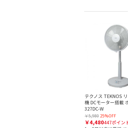
AC電源
羽根で絞り込む
無
自動首振り機能で絞り込む
自動首振り機能あり
チャイルドロック機能で絞り込
有
テクノス TEKNOS
機 DCモーター搭載 ホ
327DC-W
￥5,980
25%OFF
￥4,480
447ポイン