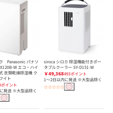
Panasonic パナソ
siroca シロカ 除湿機能付きポー
EX120B-W エコ・ハイ
タブルクーラー SY-D151-W
式 衣類乾燥除湿機 ク
￥49,368
493ポイント
ワイト
1～2日以内に発送 ※大型品除く
0ポイント
☆☆☆☆☆
内に発送 ※大型品除く