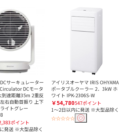
 DCサーキュレーター
アイリスオーヤマ IRIS OHYAMA
d Circulator DCモータ
ポータブルクーラー 2．3kW ホ
最大到達距離35m 2重反
ワイト IPK-2306S-W
 左右自動首振り 上下
￥54,780
547ポイント
 ライトグレー
1～2日以内に発送 ※大型品除く
08
☆☆☆☆☆
2,383ポイント
内に発送 ※大型品除く