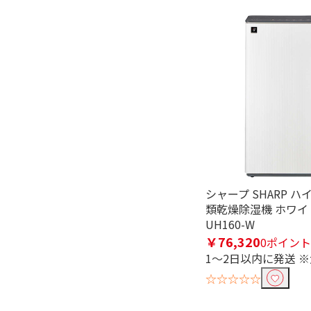
白くまくん
畳数目安で絞り込む
おもに6畳用
おもに10
電源で絞り込む
100V
便利&快適機能で絞り込む
シャープ SHARP 
スマホ連携（別売対
類乾燥除湿機 ホワイト
応）
UH160-W
￥76,320
0ポイント
タイマーで絞り込む
1～2日以内に発送 
タイマーあり
☆☆☆☆☆
電源方式で絞り込む