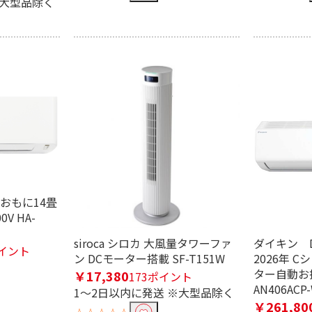
※大型品除く
おもに14畳
V HA-
siroca シロカ 大風量タワーファ
ダイキン D
ポイント
ン DCモーター搭載 SF-T151W
2026年 C
ター自動お
￥17,380
173ポイント
AN406A
1～2日以内に発送 ※大型品除く
￥261,80