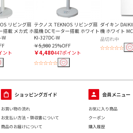
NOS リビング扇
テクノス TEKNOS リビング扇
ダイキン DAIK
ー搭載 メカ式 ホ
風機 DCモーター搭載 ホワイト
機 ホワイト MCK
0-W
KI-327DC-W
品切れ中
FF
￥5,980
25%OFF
☆☆☆☆☆
￥4,480
イント
447ポイント
☆☆☆☆☆
ショッピングガイド
会員メニュー
お買い物の流れ
お気に入り商品
お支払い方法・領収書について
クーポン
商品のお届けについて
購入履歴