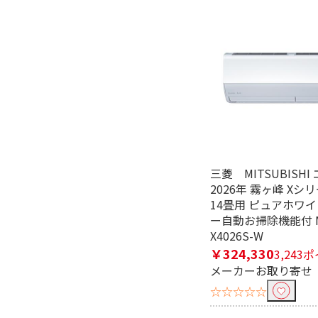
フリーワードで絞り込む
除外する
除外する にチェックを入れると、指
三菱 MITSUBISHI
価格で絞り込む
2026年 霧ヶ峰 Xシ
14畳用 ピュアホワイ
円
~
ー自動お掃除機能付 M
X4026S-W
リモコンで絞り込む
￥324,330
3,243
メーカーお取り寄せ
有
☆☆☆☆☆
ブランド名で絞り込む