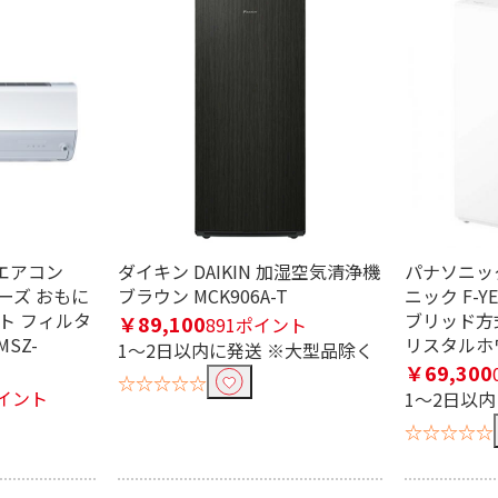
条件で絞り込む
定したワードを除外して検索します。
 エアコン
ダイキン DAIKIN 加湿空気清浄機
パナソニック 
リーズ おもに
ブラウン MCK906A-T
ニック F-Y
ト フィルタ
ブリッド方
￥89,100
891ポイント
円
SZ-
リスタルホ
1～2日以内に発送 ※大型品除く
￥69,300
☆☆☆☆☆
ポイント
1～2日以
☆☆☆☆☆