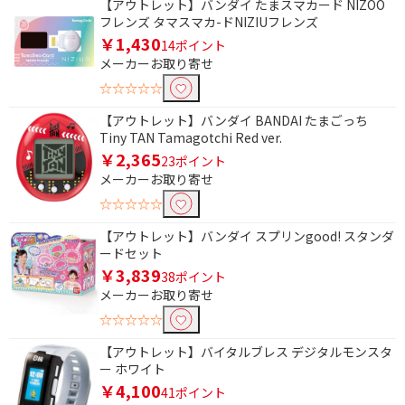
【アウトレット】バンダイ たまスマカード NIZOO
フレンズ タマスマカ-ドNIZIUフレンズ
￥1,430
14ポイント
メーカーお取り寄せ
☆☆☆☆☆
【アウトレット】バンダイ BANDAI たまごっち
Tiny TAN Tamagotchi Red ver.
￥2,365
23ポイント
メーカーお取り寄せ
☆☆☆☆☆
【アウトレット】バンダイ スプリンgood! スタンダ
ードセット
￥3,839
38ポイント
メーカーお取り寄せ
☆☆☆☆☆
【アウトレット】バイタルブレス デジタルモンスタ
ー ホワイト
￥4,100
41ポイント
条件で絞り込む