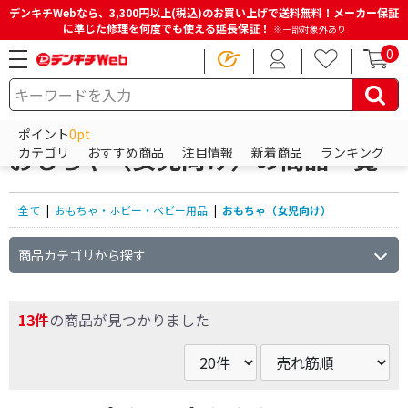
デンキチWebなら、3,300円以上(税込)のお買い上げで送料無料！メーカー保証
に準じた修理を何度でも使える延長保証！
※一部対象外あり
0
HOME
商品一覧ページ
おもちゃ・ホビー・ベビー用品
おもちゃ（女児向け）
ポイント
0pt
おもちゃ（女児向け）の商品一覧
カテゴリ
おすすめ商品
注目情報
新着商品
ランキング
全て
|
おもちゃ・ホビー・ベビー用品
|
おもちゃ（女児向け）
商品カテゴリから探す
13件
の商品が見つかりました