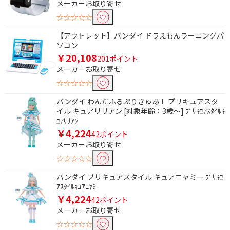
メーカーお取り寄せ
☆☆☆☆☆
フリーワードで絞り込む
【アウトレット】バンダイ ドラえもんラーニングパ
ソコン
￥20,108
201ポイント
除外する
メーカーお取り寄せ
除外する にチェックを入れると、指定したワード
☆☆☆☆☆
を除外して検索します。
バンダイ わんだふるぷりきゅあ！ プリキュアスタ
価格で絞り込む
イル キュアリリアン [対象年齢：3歳～] ﾌﾟﾘｷﾕｱｽﾀｲﾙｷ
ﾕｱﾘﾘｱﾝ
円
~
￥4,224
42ポイント
メーカーお取り寄せ
円
☆☆☆☆☆
バンダイ プリキュアスタイル キュアニャミー ﾌﾟﾘｷﾕ
ｱｽﾀｲﾙｷﾕｱﾆﾔﾐ-
￥4,224
42ポイント
メーカーお取り寄せ
☆☆☆☆☆