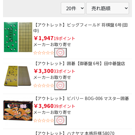
【アウトレット】ビッグフィールド 将棋盤 6号(田
中)
￥1,947
19ポイント
メーカーお取り寄せ
条件で絞り込む
☆☆☆☆☆
【アウトレット】囲碁【御碁盤 6号】田中碁盤店
フリーワードで絞り込む
￥3,300
33ポイント
メーカーお取り寄せ
☆☆☆☆☆
除外する
除外する にチェックを入れると、指定したワード
【アウトレット】ビバリー BOG-006 マスター囲碁
を除外して検索します。
￥3,960
39ポイント
価格で絞り込む
メーカーお取り寄せ
☆☆☆☆☆
円
~
【アウトレット】ハナヤマ 本格将棋 58070