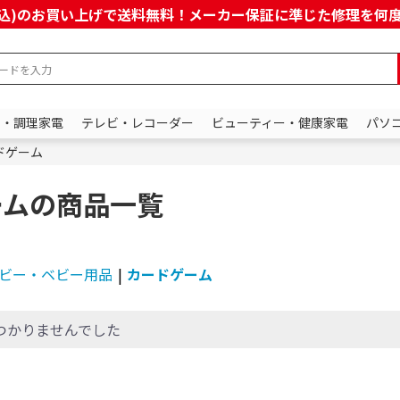
上(税込)のお買い上げで送料無料！メーカー保証に準じた修理を
ン・調理家電
テレビ・レコーダー
ビューティー・健康家電
パソ
ドゲーム
ームの商品一覧
条件で絞り込む
ビー・ベビー用品
|
カードゲーム
つかりませんでした
定したワードを除外して検索します。