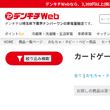
デンキチWebなら、3,300円以
デンキチは
埼玉県下業界ナンバーワンの家電量販店
です。
ポイント
0pt
冷蔵庫・洗濯機・生活家電
季節家電
キッチ
HOME
商品一覧ページ
おもちゃ・ホビー・ベビー用品
カー
カードゲ
フリーワードで絞り込む
全て
|
おもちゃ・ホ
除外する
お探しの商品は見
除外する にチェックを入れると、指
価格で絞り込む