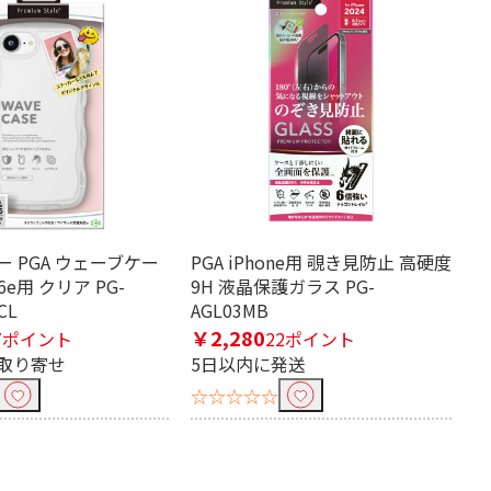
 PGA ウェーブケー
PGA iPhone用 覗き見防止 高硬度
16e用 クリア PG-
9H 液晶保護ガラス PG-
CL
AGL03MB
￥2,280
7ポイント
22ポイント
取り寄せ
5日以内に発送
☆☆☆☆☆