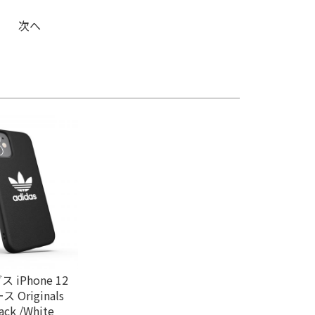
次へ
ス iPhone 12
 Originals
ack /White