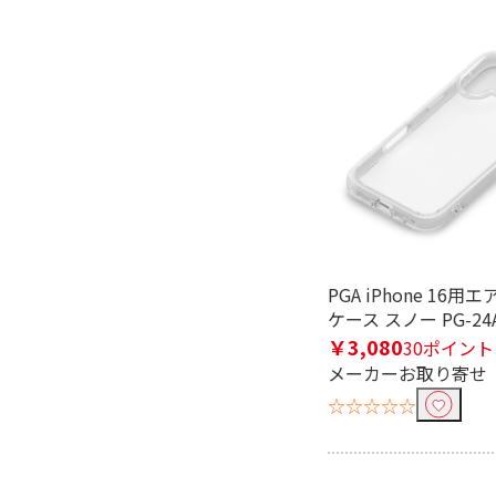
フリーワードで絞り込む
除外する
除外する にチェックを入れると、指
価格で絞り込む
PGA iPhone 16
円
~
ケース スノー PG-24A
￥3,080
30ポイント
メーカーお取り寄せ
☆☆☆☆☆