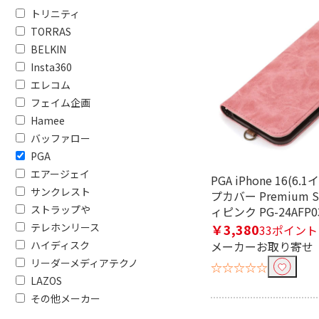
トリニティ
TORRAS
BELKIN
Insta360
エレコム
フェイム企画
Hamee
バッファロー
PGA
エアージェイ
PGA iPhone 16(6
サンクレスト
プカバー Premium S
ストラップや
ィピンク PG-24AFP0
テレホンリース
￥3,380
33ポイント
ハイディスク
メーカーお取り寄せ
リーダーメディアテクノ
☆☆☆☆☆
LAZOS
その他メーカー