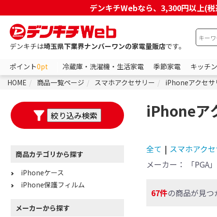
デンキチWebなら、3,300円以
デンキチは
埼玉県下業界ナンバーワンの家電量販店
です。
ポイント
0pt
冷蔵庫・洗濯機・生活家電
季節家電
キッチ
HOME
商品一覧ページ
スマホアクセサリー
iPhoneアクセ
iPhon
全て
|
スマホアクセ
商品カテゴリから探す
メーカー：
「PGA」
iPhoneケース
iPhone保護フィルム
67件
の商品が見つ
メーカーから探す