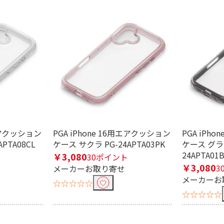
条件で絞り込む
定したワードを除外して検索します。
用エアクッション
PGA iPhone 16用エアクッション
PGA iPh
円
PTA08CL
ケース サクラ PG-24APTA03PK
ケース グラ
24APTA01
￥3,080
30ポイント
￥3,080
3
メーカーお取り寄せ
メーカーお
☆☆☆☆☆
☆☆☆☆☆