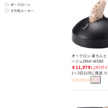
オークローン
その他メーカー
フリーワードで絞り込む
オークロン 楽ちんヒ
ージュ)RAH-WSBE
除外する
除外する にチェックを入れると、指
￥11,979
1,197ポ
1～2日以内に発送 
価格で絞り込む
☆☆☆☆☆
円
~