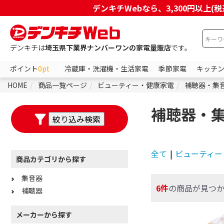
デンキチWebなら、3,300円以
デンキチは
埼玉県下業界ナンバーワンの家電量販店
です。
ポイント
0pt
冷蔵庫・洗濯機・生活家電
季節家電
キッチ
HOME
商品一覧ページ
ビューティー・健康家電
補聴器・集
補聴器・
全て
|
ビューティー
商品カテゴリから探す
集音器
6件
の商品が見つ
補聴器
メーカーから探す