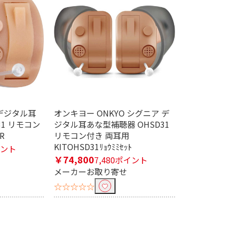
 デジタル耳
オンキヨー ONKYO シグニア デ
31 リモコン
ジタル耳あな型補聴器 OHSD31
R
リモコン付き 両耳用
KITOHSD31ﾘｮｳﾐﾐｾｯﾄ
イント
￥74,800
7,480ポイント
メーカーお取り寄せ
☆☆☆☆☆