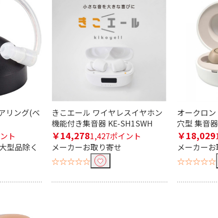
条件で絞り込む
アリング(ベ
きこエール ワイヤレスイヤホン
オークロン
機能付き集音器 KE-SH1SWH
穴型 集音器 
定したワードを除外して検索します。
￥14,278
￥18,029
イント
1,427ポイント
※大型品除く
メーカーお取り寄せ
メーカーお
☆☆☆☆☆
☆☆☆☆☆
円