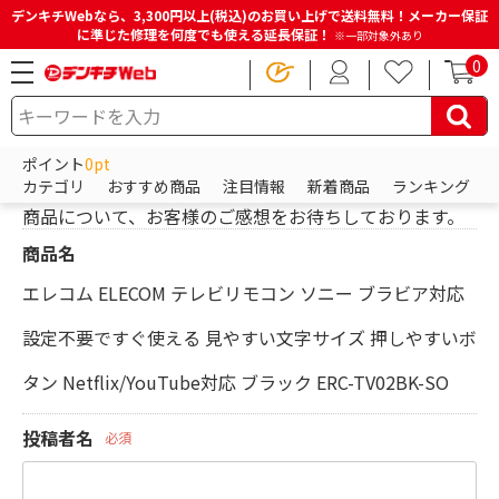
デンキチWebなら、3,300円以上(税込)のお買い上げで送料無料！メーカー保証
に準じた修理を何度でも使える延長保証！
※一部対象外あり
0
HOME
レビューを投稿
ポイント
0pt
レビューを投稿
カテゴリ
おすすめ商品
注目情報
新着商品
ランキング
商品について、お客様のご感想をお待ちしております。
商品名
エレコム ELECOM テレビリモコン ソニー ブラビア対応
設定不要ですぐ使える 見やすい文字サイズ 押しやすいボ
タン Netflix/YouTube対応 ブラック ERC-TV02BK-SO
投稿者名
必須