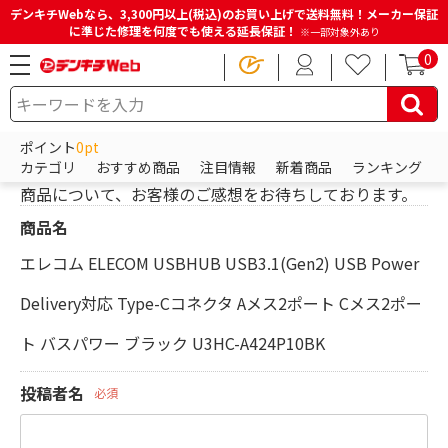
デンキチWebなら、3,300円以上(税込)のお買い上げで送料無料！メーカー保証
に準じた修理を何度でも使える延長保証！
※一部対象外あり
0
HOME
レビューを投稿
ポイント
0pt
レビューを投稿
カテゴリ
おすすめ商品
注目情報
新着商品
ランキング
商品について、お客様のご感想をお待ちしております。
商品名
エレコム ELECOM USBHUB USB3.1(Gen2) USB Power
Delivery対応 Type-Cコネクタ Aメス2ポート Cメス2ポー
ト バスパワー ブラック U3HC-A424P10BK
投稿者名
必須