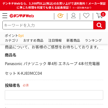
デンキチWebなら、3,300円以上(税込)のお買い上げで送料無料！メーカー保証
に準じた修理を何度でも使える延長保証！
※一部対象外あり
0
HOME
レビューを投稿
ポイント
0pt
レビューを投稿
カテゴリ
おすすめ商品
注目情報
新着商品
ランキング
商品について、お客様のご感想をお待ちしております。
商品名
Panasonic パナソニック 単4形 エネループ 4本付充電器
セット K-KJ83MCC04
投稿者名
必須