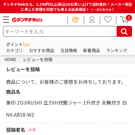
デンキチWebなら、3,300円以上(税込)のお買い上げで送料無料！メーカー保証
に準じた修理を何度でも使える延長保証！
※一部対象外あり
0
ポイント
0pt
カテゴリ
おすすめ商品
注目情報
新着商品
ランキング
HOME
レビューを投稿
レビューを投稿
商品について、お客様のご感想をお待ちしております。
商品名
象印 ZOJIRUSHI 圧力IH炊飯ジャー 1升炊き 炎舞炊き 白
NX-AB18-WZ
投稿者名
必須