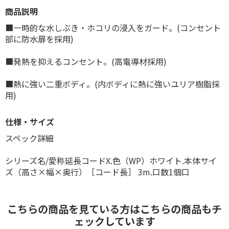
商品説明
■一時的な水しぶき・ホコリの浸入をガード。(コンセント
部に防水扉を採用)
■発熱を抑えるコンセント。(高電導材採用)
■熱に強い二重ボディ。(内ボディに熱に強いユリア樹脂採
用)
仕様・サイズ
スペック詳細
シリーズ名/愛称延長コードX.色（WP）ホワイト.本体サイ
ズ（高さ×幅×奥行）［コード長］ 3m.口数1個口
こちらの商品を見ている方はこちらの商品もチ
ェックしています