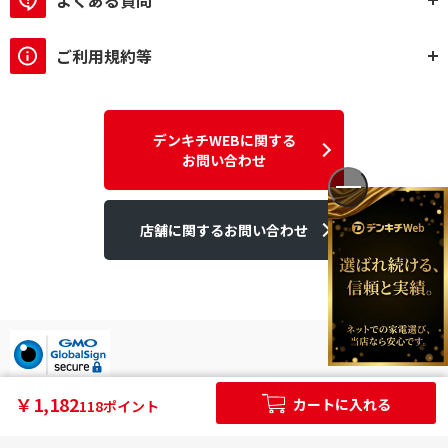
よくある質問
ご利用規約等
デンキチWEBに関する
お問い合わせ
店舗に関するお問い合わせ
デンキチはGMOグローバルサイン発行のSSL電子証明書を使用して
￥1,182
カートに入れる
118ポイント
います。
個人情報やご購入情報はSSL暗号化通信により保護されます。