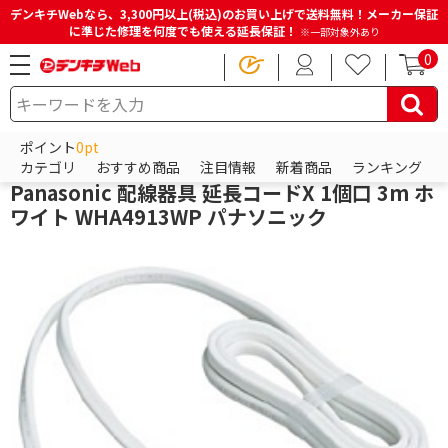
デンキチWebなら、3,300円以上(税込)のお買い上げで送料無料！メーカー保証
に準じた修理を何度でも使える延長保証！
※一部対象外あり
0
HOME
商品一覧ページ
パソコン・周辺機器・PCソフト
各種接続ケーブル・アダプター
延長コード
ポイント
0pt
パナソニック
カテゴリ
おすすめ商品
注目情報
新着商品
ランキング
Panasonic 配線器具 延長コードX 1個口 3m ホ
ワイト WHA4913WP パナソニック