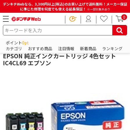
デンキチWebなら、3,300円以上(税込)のお買い上げで送料無料！メーカー保証
に準じた修理を何度でも使える延長保証！
※一部対象外あり
0
HOME
商品一覧ページ
電池・インク・メディア
プリンターインク
純正プリンターインク
ポイント
0pt
エプソン
カテゴリ
おすすめ商品
注目情報
新着商品
ランキング
EPSON 純正インクカートリッジ 4色セット
IC4CL69 エプソン