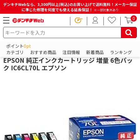
デンキチWebなら、3,300円以上(税込)のお買い上げで送料無料！メーカー保証
に準じた修理を何度でも使える延長保証！
※一部対象外あり
0
HOME
商品一覧ページ
電池・インク・メディア
プリンターインク
純正プリンターインク
ポイント
0pt
エプソン
カテゴリ
おすすめ商品
注目情報
新着商品
ランキング
EPSON 純正インクカートリッジ 増量 6色パッ
ク IC6CL70L エプソン