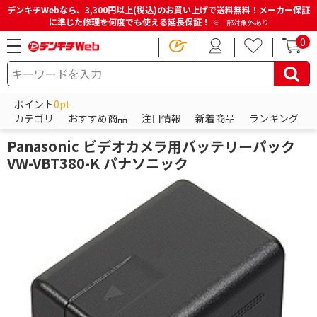
デンキチWebなら、3,300円以上(税込)のお買い上げで送料無料！メーカー保証
に準じた修理を何度でも使える延長保証！
※一部対象外あり
0
HOME
商品一覧ページ
カメラ・カメラレンズ・メモリーカード
ポイント
0pt
ビデオカメラアクセサリー
ビデオカメラバッテリー
カテゴリ
おすすめ商品
注目情報
新着商品
ランキング
パナソニック
Panasonic ビデオカメラ用バッテリーパック
VW-VBT380-K パナソニック