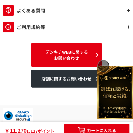
よくある質問
ご利用規約等
デンキチWEBに関する
お問い合わせ
店舗に関するお問い合わせ
デンキチはGMOグローバルサイン発行のSSL電子証明書を使用して
￥11,270
カートに入れる
1,127ポイント
います。