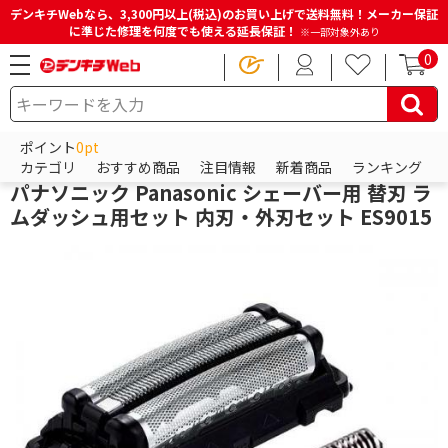
デンキチWebなら、3,300円以上(税込)のお買い上げで送料無料！メーカー保証
に準じた修理を何度でも使える延長保証！
※一部対象外あり
0
HOME
商品一覧ページ
ビューティー・健康家電
フェイスケア
メンズシェーバー関連品
ポイント
0pt
パナソニック
カテゴリ
おすすめ商品
注目情報
新着商品
ランキング
パナソニック Panasonic シェーバー用 替刃 ラ
ムダッシュ用セット 内刃・外刃セット ES9015