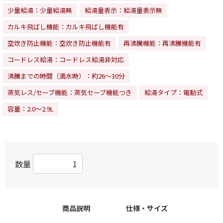
少量給湯：少量給湯無
給湯量表示：給湯量表示無
カルキ飛ばし機能：カルキ飛ばし機能有
空炊き防止機能：空炊き防止機能有
再沸騰機能：再沸騰機能有
コードレス給湯：コードレス給湯非対応
沸騰までの時間（満水時）：約26～30分
蒸気レス/セーブ機能：蒸気セーブ機能つき
給湯タイプ：電動式
容量：2.0～2.9L
数量
商品説明
仕様・サイズ