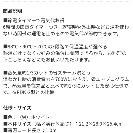
商品説明
■節電タイマーで電気代お得
6時間の節電タイマーつき。就寝時や外出時などお湯を使わ
ない時間帯の通電を止めるので電気代が節約できます。
■98℃・90℃・70℃の3段階で保温温度が選べる
熱湯だけでなくお好みの湯温に調節できるから、お料理の
下ごしらえなどにもお使いいただけます。
■蒸気量約1/3カットの省スチーム沸とう
湯わかし時の消費電力を700Wにおさえ、省エネプログラム
で、蒸気量を従来品と比べて約1/3にカットした安心仕様で
す。※PDK-G型との比較
仕様・サイズ
■色：（W）ホワイト
■本体サイズ（幅×奥行×高さ）：21.2×28.0×25.4cm
■電源コード長さ：1.0m