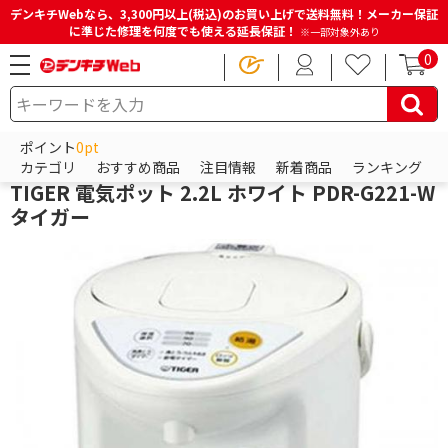
デンキチWebなら、3,300円以上(税込)のお買い上げで送料無料！メーカー保証
に準じた修理を何度でも使える延長保証！
※一部対象外あり
0
HOME
商品一覧ページ
キッチン・調理家電
ケトル・ポット
電気ポット
ポイント
0pt
タイガー
カテゴリ
おすすめ商品
注目情報
新着商品
ランキング
TIGER 電気ポット 2.2L ホワイト PDR-G221-W
タイガー