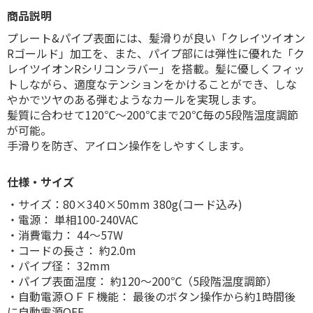
商品説明
プレート&パイプ表面には、髪滑りが良い「クレイツイオン
Rゴールド」加工を、また、パイプ部には弾性に優れた「ク
レイツイオンRシリコンラバー」を搭載。髪に優しくフィッ
トしながら、適度なテンションをかけることができ、しな
やかでツヤのある弾むようなカールを実現します。
髪質に合わせて120℃〜200℃まで20℃毎の5段階温度調節
が可能。
手滑りを防ぎ、アイロン操作をしやすくします。
仕様・サイズ
・サイズ：80×340×50mm 380g(コード込み)
・電源： 単相100-240VAC
・消費電力： 44〜57W
・コードの長さ： 約2.0m
・パイプ径： 32mm
・パイプ表面温度： 約120〜200℃（5段階温度調節）
・自動電源ＯＦＦ機能： 最後のボタン操作から約1時間後
に自動電源OFF