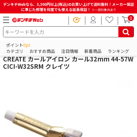
デンキチWebなら、3,300円以上(税込)のお買い上げで送料無料！メーカー保証
に準じた修理を何度でも使える延長保証！
※一部対象外あり
0
HOME
商品一覧ページ
ビューティー・健康家電
ヘアアイロン
カールアイロン
ポイント
0pt
クレイツ
カテゴリ
おすすめ商品
注目情報
新着商品
ランキング
CREATE カールアイロン カール32mm 44-57W
CICI-W32SRM クレイツ