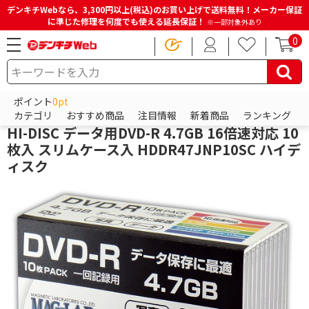
デンキチWebなら、3,300円以上(税込)のお買い上げで送料無料！メーカー保証
に準じた修理を何度でも使える延長保証！
※一部対象外あり
0
HOME
商品一覧ページ
パソコン・周辺機器・PCソフト
データ用メディア
データ用DVD
ポイント
0pt
ハイディスク
カテゴリ
おすすめ商品
注目情報
新着商品
ランキング
HI-DISC データ用DVD-R 4.7GB 16倍速対応 10
枚入 スリムケース入 HDDR47JNP10SC ハイデ
ィスク